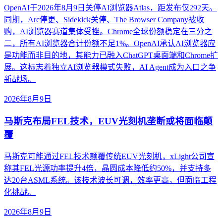
OpenAI于2026年8月9日关停AI浏览器Atlas，距发布仅292天。
同期，Arc停更、Sidekick关停、The Browser Company被收
购，AI浏览器赛道集体受挫。Chrome全球份额稳定在三分之
二，所有AI浏览器合计份额不足1%。OpenAI承认AI浏览器应
是功能而非目的地，其能力已融入ChatGPT桌面端和Chrome扩
展。这标志着独立AI浏览器模式失败，AI Agent成为入口之争
新战场。
2026年8月9日
马斯克布局FEL技术，EUV光刻机垄断或将面临颠
覆
马斯克可能通过FEL技术颠覆传统EUV光刻机，xLight公司宣
称其FEL光源功率提升4倍，晶圆成本降低约50%，并支持多
达20台ASML系统。该技术波长可调，效率更高，但面临工程
化挑战。
2026年8月9日