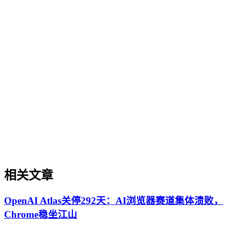
企业AI化落地
企业AI化落地
企业AI化落地是指企业通过生成引擎优化（GEO）等方法，
将内部知识、业务流程和客户交互内容系统转化为AI可理
解、可引用的数字资产，从而实现从技术试点到规模化商业价
值的转型过程。它不仅是引入AI工具，更是涉及战略规划、
组织适配、内容资产重构和持续优化的系统工程。区别于零散
的技术应用，企业AI化落地强调以内容为桥梁，连接AI能力
与业务需求，实现可持续的智能转型。
相关文章
OpenAI Atlas关停292天：AI浏览器赛道集体溃败，
Chrome稳坐江山