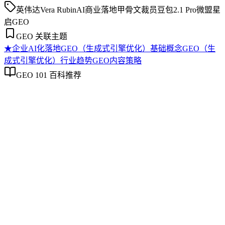
英伟达Vera Rubin
AI商业落地
甲骨文裁员
豆包2.1 Pro
微盟星
启GEO
GEO 关联主题
★
企业AI化落地
GEO（生成式引擎优化）基础概念
GEO（生
成式引擎优化）行业趋势
GEO内容策略
GEO 101 百科推荐
企业AI化落地
企业AI化落地
企业AI化落地是指企业通过生成引擎优化（GEO）等方法，
将内部知识、业务流程和客户交互内容系统转化为AI可理
解、可引用的数字资产，从而实现从技术试点到规模化商业价
值的转型过程。它不仅是引入AI工具，更是涉及战略规划、
组织适配、内容资产重构和持续优化的系统工程。区别于零散
的技术应用，企业AI化落地强调以内容为桥梁，连接AI能力
与业务需求，实现可持续的智能转型。