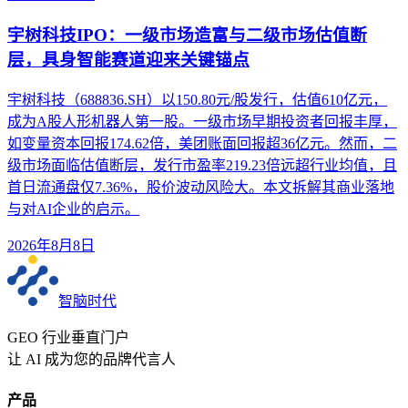
宇树科技IPO：一级市场造富与二级市场估值断
层，具身智能赛道迎来关键锚点
宇树科技（688836.SH）以150.80元/股发行，估值610亿元，
成为A股人形机器人第一股。一级市场早期投资者回报丰厚，
如变量资本回报174.62倍，美团账面回报超36亿元。然而，二
级市场面临估值断层，发行市盈率219.23倍远超行业均值，且
首日流通盘仅7.36%，股价波动风险大。本文拆解其商业落地
与对AI企业的启示。
2026年8月8日
智脑时代
GEO 行业垂直门户
让 AI 成为您的品牌代言人
产品