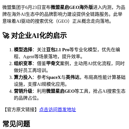
微盟集团于6月23日宣布
微盟星启GEO海外版
进入内测，为品
牌在海外AI生态中的品牌影响力建设提供全链路服务。此举
意味着AI驱动的搜索优化（GEO）正从概念走向落地。
🚀 对企业AI化的启示
模型选择
：关注
豆包2.1 Pro
等专业化模型，优先在编
程、Agent等场景落地，提升效率。
组织变革
：借鉴
甲骨文
案例，主动用AI优化流程，同时
做好员工再培训。
算力投入
：参考
SpaceX
与
英伟达
，布局高性能计算基础
设施，支撑AI规模化应用。
营销升级
：利用
微盟星启GEO
等工具，抢占AI搜索生态
的品牌占位。
【官方原文链接】
点击访问首发地址
常见问题