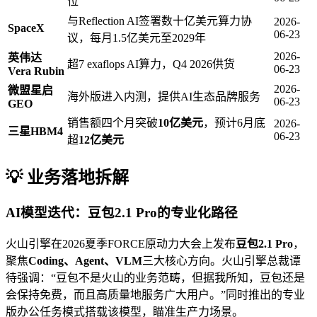
位
与Reflection AI签署数十亿美元算力协
2026-
SpaceX
06-23
议，每月1.5亿美元至2029年
2026-
英伟达
超7 exaflops AI算力，Q4 2026供货
06-23
Vera Rubin
2026-
微盟星启
海外版进入内测，提供AI生态品牌服务
06-23
GEO
销售额四个月突破
10亿美元
，预计6月底
2026-
三星HBM4
06-23
超
12亿美元
💡 业务落地拆解
AI模型迭代：豆包2.1 Pro的专业化路径
火山引擎在2026夏季FORCE原动力大会上发布
豆包2.1 Pro
，
聚焦
Coding、Agent、VLM
三大核心方向。火山引擎总裁谭
待强调：“豆包不是火山的业务范畴，但据我所知，豆包还是
会保持免费，而且高质量地服务广大用户。”同时推出的专业
版办公任务模式搭载该模型，瞄准生产力场景。