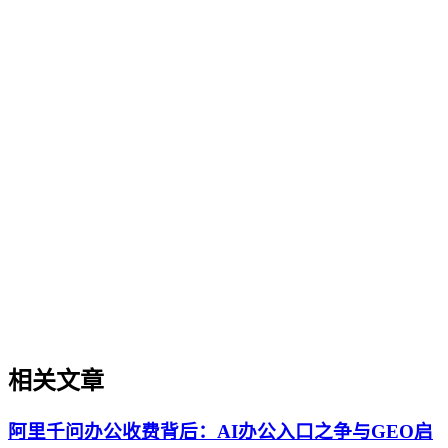
GEO（生成式引擎优化）基础概念
GEO（生成式引擎优化）基础概念
GEO（生成式引擎优化）是一套针对生成式AI搜索场景的内
容优化方法论，旨在提升内容在AI问答、AI搜索等场景中的
理解、抽取、引用与推荐概率。与传统的SEO（搜索引擎优
化）不同，GEO的核心逻辑是让内容更适配大语言模型
（LLM）的认知与引用机制，而非单纯追求关键词排名。它
关注内容的可信度、结构化程度、实体权威度等AI友好性维
度，帮助企业在AI搜索时代建立品牌知识资产。理解GEO是
迈入AI搜索优化领域的基础。
相关文章
阿里千问办公收费背后：AI办公入口之争与GEO启