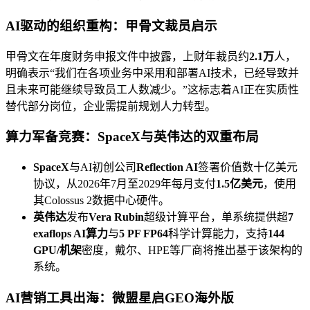
AI驱动的组织重构：甲骨文裁员启示
甲骨文在年度财务申报文件中披露，上财年裁员约
2.1万
人，
明确表示“我们在各项业务中采用和部署AI技术，已经导致并
且未来可能继续导致员工人数减少。”这标志着AI正在实质性
替代部分岗位，企业需提前规划人力转型。
算力军备竞赛：SpaceX与英伟达的双重布局
SpaceX
与AI初创公司
Reflection AI
签署价值数十亿美元
协议，从2026年7月至2029年每月支付
1.5亿美元
，使用
其Colossus 2数据中心硬件。
英伟达
发布
Vera Rubin
超级计算平台，单系统提供超
7
exaflops AI算力
与
5 PF FP64
科学计算能力，支持
144
GPU/机架
密度，戴尔、HPE等厂商将推出基于该架构的
系统。
AI营销工具出海：微盟星启GEO海外版