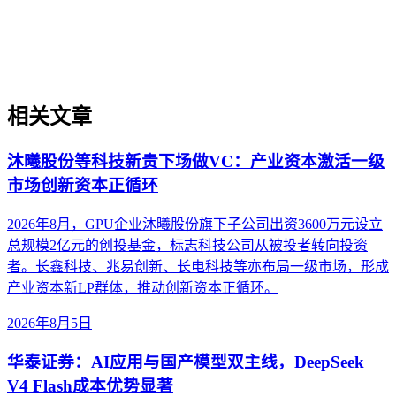
组织适配、内容资产重构和持续优化的系统工程。区别于零散
的技术应用，企业AI化落地强调以内容为桥梁，连接AI能力
与业务需求，实现可持续的智能转型。
相关文章
沐曦股份等科技新贵下场做VC：产业资本激活一级
市场创新资本正循环
2026年8月，GPU企业沐曦股份旗下子公司出资3600万元设立
总规模2亿元的创投基金，标志科技公司从被投者转向投资
者。长鑫科技、兆易创新、长电科技等亦布局一级市场，形成
产业资本新LP群体，推动创新资本正循环。
2026年8月5日
华泰证券：AI应用与国产模型双主线，DeepSeek
V4 Flash成本优势显著