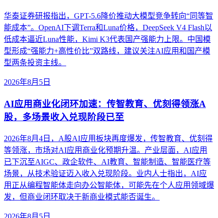
华泰证券研报指出，GPT-5.6降价推动大模型竞争转向“同等智
能成本”。OpenAI下调Terra和Luna价格，DeepSeek V4 Flash以
低成本逼近Luna性能，Kimi K3代表国产强能力上限。中国模
型形成“强能力+高性价比”双路线，建议关注AI应用和国产模
型两条投资主线。
2026年8月5日
AI应用商业化闭环加速：传智教育、优刻得领涨A
股，多场景收入兑现阶段已至
2026年8月4日，A股AI应用板块再度爆发，传智教育、优刻得
等领涨，市场对AI应用商业化预期升温。产业层面，AI应用
已下沉至AIGC、政企软件、AI教育、智能制造、智能医疗等
场景，从技术验证迈入收入兑现阶段。业内人士指出，AI应
用正从编程智能体走向办公智能体，可能先在个人应用领域爆
发，但商业闭环取决于新商业模式能否诞生。
2026年8月5日