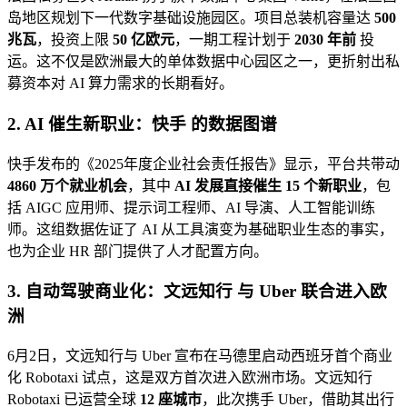
岛地区规划下一代数字基础设施园区。项目总装机容量达
500
兆瓦
，投资上限
50 亿欧元
，一期工程计划于
2030 年前
投
运。这不仅是欧洲最大的单体数据中心园区之一，更折射出私
募资本对 AI 算力需求的长期看好。
2. AI 催生新职业：
快手
的数据图谱
快手发布的《2025年度企业社会责任报告》显示，平台共带动
4860 万个就业机会
，其中
AI 发展直接催生 15 个新职业
，包
括 AIGC 应用师、提示词工程师、AI 导演、人工智能训练
师。这组数据佐证了 AI 从工具演变为基础职业生态的事实，
也为企业 HR 部门提供了人才配置方向。
3. 自动驾驶商业化：
文远知行
与
Uber
联合进入欧
洲
6月2日，文远知行与 Uber 宣布在马德里启动西班牙首个商业
化 Robotaxi 试点，这是双方首次进入欧洲市场。文远知行
Robotaxi 已运营全球
12 座城市
，此次携手 Uber，借助其出行