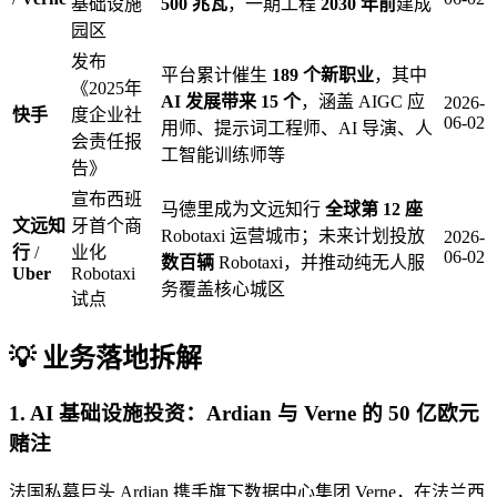
基础设施
500 兆瓦
，一期工程
2030 年前
建成
园区
发布
平台累计催生
189 个新职业
，其中
《2025年
AI 发展带来 15 个
，涵盖 AIGC 应
2026-
快手
度企业社
06-02
用师、提示词工程师、AI 导演、人
会责任报
工智能训练师等
告》
宣布西班
马德里成为文远知行
全球第 12 座
文远知
牙首个商
Robotaxi 运营城市；未来计划投放
2026-
行
/
业化
06-02
数百辆
Robotaxi，并推动纯无人服
Uber
Robotaxi
务覆盖核心城区
试点
💡 业务落地拆解
1. AI 基础设施投资：
Ardian
与
Verne
的 50 亿欧元
赌注
法国私募巨头 Ardian 携手旗下数据中心集团 Verne，在法兰西