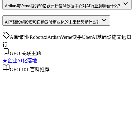
Ardian与Verne投资50亿欧元建设AI数据中心对AI行业意味着什么？
AI基础设施投资和自动驾驶商业化的未来趋势是什么？
AI新职业
Robotaxi
Ardian
Verne
快手
Uber
AI基础设施
文远知
行
GEO 关联主题
★
企业AI化落地
GEO 101 百科推荐
企业AI化落地
企业AI化落地
企业AI化落地是指企业通过生成引擎优化（GEO）等方法，
将内部知识、业务流程和客户交互内容系统转化为AI可理
解、可引用的数字资产，从而实现从技术试点到规模化商业价
值的转型过程。它不仅是引入AI工具，更是涉及战略规划、