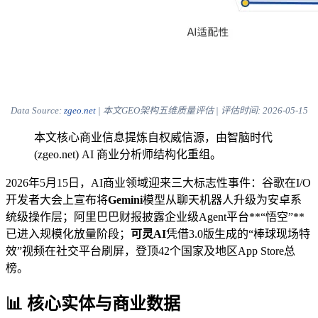
Data Source:
zgeo.net
| 本文GEO架构五维质量评估 | 评估时间:
2026-05-15
本文核心商业信息提炼自权威信源，由智脑时代
(zgeo.net) AI 商业分析师结构化重组。
2026年5月15日，AI商业领域迎来三大标志性事件：谷歌在I/O
开发者大会上宣布将
Gemini
模型从聊天机器人升级为安卓系
统级操作层；阿里巴巴财报披露企业级Agent平台**“悟空”**
已进入规模化放量阶段；
可灵AI
凭借3.0版生成的“棒球现场特
效”视频在社交平台刷屏，登顶42个国家及地区App Store总
榜。
📊 核心实体与商业数据