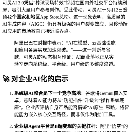
可灵AI 3.0凭借“棒球现场特效”视频在国内外社交平台持续刷
屏，吸引大量用户参与创作。受此带动，可灵AI于5月12日登
顶
42个国家和地区
App Store总榜。这一现象表明，高质量的
AI生成内容（AIGC）仍具有极强的用户裂变效应，且移动端
AI应用的市场教育已接近临界点。
阿里巴巴在财报中表示：“AI在模型、云基础设施
和应用各层实现加速突破。”——这一判断与谷
歌、可灵AI的动态相互印证：AI商业落地正从实
验室走向系统级、平台级、用户级的多维度渗透。
🚀 对企业AI化的启示
系统级AI整合是下一个竞争高地
：谷歌将Gemini植入安
卓，意味着AI能力将从“功能插件”升级为“操作系统底
座”。企业应评估自身产品能否借鉴“AI原生”思路，将智
能能力嵌入核心交互路径，而非仅作为附加工具。
企业级Agent平台是B端变现的关键杠杆
：阿里“悟空”的