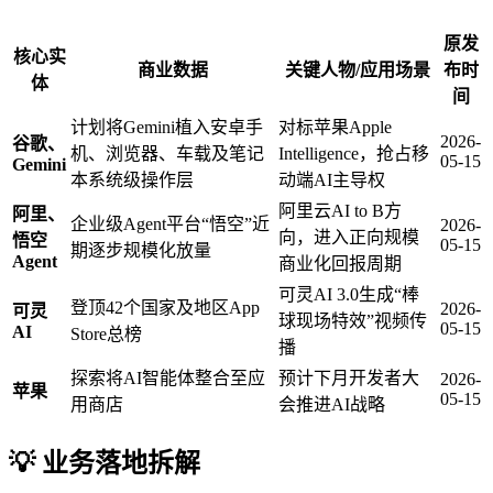
原发
核心实
商业数据
关键人物/应用场景
布时
体
间
计划将Gemini植入安卓手
对标苹果Apple
2026-
谷歌、
机、浏览器、车载及笔记
Intelligence，抢占移
05-15
Gemini
本系统级操作层
动端AI主导权
阿里云AI to B方
阿里、
企业级Agent平台“悟空”近
2026-
向，进入正向规模
悟空
05-15
期逐步规模化放量
Agent
商业化回报周期
可灵AI 3.0生成“棒
登顶42个国家及地区App
2026-
可灵
球现场特效”视频传
05-15
AI
Store总榜
播
探索将AI智能体整合至应
预计下月开发者大
2026-
苹果
05-15
用商店
会推进AI战略
💡 业务落地拆解