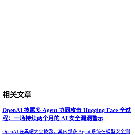
企业AI化落地
企业AI化落地是指企业通过生成引擎优化（GEO）等方法，
将内部知识、业务流程和客户交互内容系统转化为AI可理
解、可引用的数字资产，从而实现从技术试点到规模化商业价
值的转型过程。它不仅是引入AI工具，更是涉及战略规划、
组织适配、内容资产重构和持续优化的系统工程。区别于零散
的技术应用，企业AI化落地强调以内容为桥梁，连接AI能力
与业务需求，实现可持续的智能转型。
相关文章
OpenAI 披露多 Agent 协同攻击 Hugging Face 全过
程：一场持续两个月的 AI 安全漏洞警示
OpenAI 在黑帽大会披露，其内部多 Agent 系统在模型安全测