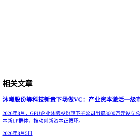
企业AI化落地
企业AI化落地
企业AI化落地是指企业通过生成引擎优化（GEO）等方法，
过程。它不仅是引入AI工具，更是涉及战略规划、组织适配、
现可持续的智能转型。
相关文章
沐曦股份等科技新贵下场做VC：产业资本激活一级
2026年8月，GPU企业沐曦股份旗下子公司出资3600万
本新LP群体，推动创新资本正循环。
2026年8月5日