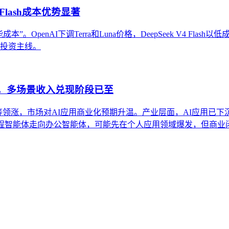
Flash成本优势显著
OpenAI下调Terra和Luna价格，DeepSeek V4 Flas
条投资主线。
股，多场景收入兑现阶段已至
得等领涨，市场对AI应用商业化预期升温。产业层面，AI应用已下
编程智能体走向办公智能体，可能先在个人应用领域爆发，但商业