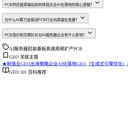
PCB供应链高端化如何体现企业AI化落地的核心逻辑？
为什么AI算力会驱动PCB行业向高端化发展？
PCB涨价和交期拉长对AI服务器企业有什么影响？
AI服务器
封装基板
高速高频
扩产
PCB
GEO 关联主题
★
制造业GEO出海策略
企业AI化落地
GEO（生成式引擎优化
GEO 101 百科推荐
制造业GEO出海策略
制造业GEO出海策略
制造业GEO出海策略是针对制造行业产品手册、技术规范、合
体化、多语言结构化标记、行业合规属性切入，厘清与制造业S
关键词迁移等常见误区。