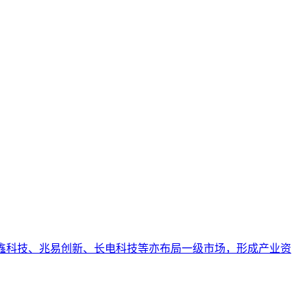
引用的数字资产，从而实现从技术试点到规模化商业价值的转型
业AI化落地强调以内容为桥梁，连接AI能力与业务需求，实
。长鑫科技、兆易创新、长电科技等亦布局一级市场，形成产业资