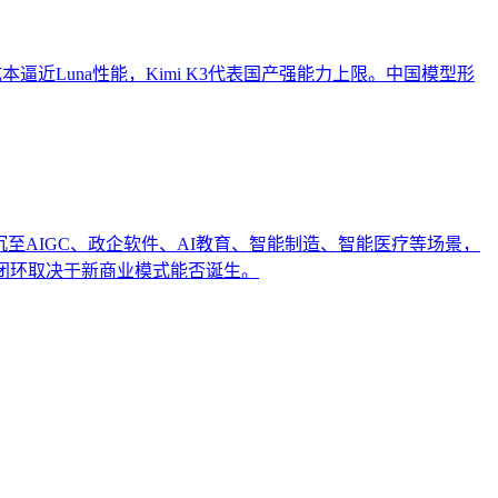
h以低成本逼近Luna性能，Kimi K3代表国产强能力上限。中国模型形
沉至AIGC、政企软件、AI教育、智能制造、智能医疗等场景，
闭环取决于新商业模式能否诞生。