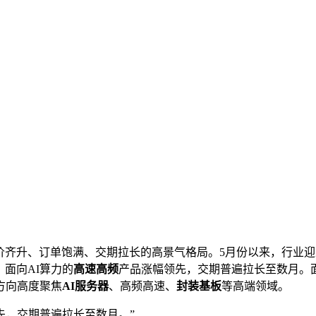
价齐升、订单饱满、交期拉长的高景气格局。5月份以来，行业
面向AI算力的
高速高频
产品涨幅领先，交期普遍拉长至数月。面
方向高度聚焦
AI服务器
、高频高速、
封装基板
等高端领域。
先，交期普遍拉长至数月。”