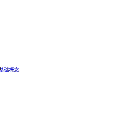
）基础概念
规文件等内容的生成引擎优化方法论，旨在提升这些资产在海外A
EO、通用GEO的差异，并提供面向工业设备、医疗器材、精