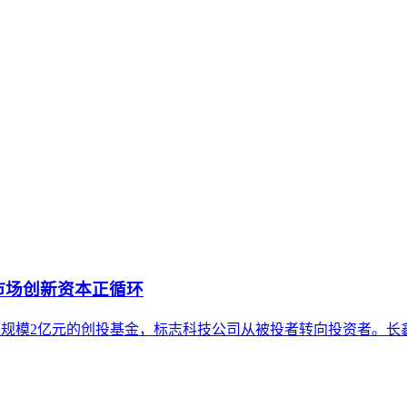
将内部知识、业务流程和客户交互内容系统转化为AI可理解、可
内容资产重构和持续优化的系统工程。区别于零散的技术应用，企
市场创新资本正循环
元设立总规模2亿元的创投基金，标志科技公司从被投者转向投资者