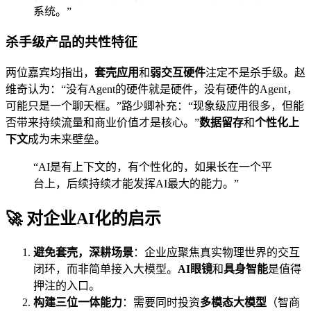
系统。”
杀手级产品的共性特征
两位嘉宾均指出，
套壳应用
和
弱交互硬件
注定不是杀手级。赵
维奇认为：“没有Agent的硬件就是硬件，没有硬件的Agent，
可能只是一个聊天框。”路少卿补充：“现象级应用很多，但能
否带来持续流量和商业价值才是核心。”
数据留存
和
个性化上
下文
成为未来壁垒。
“AI是有上下文的，有个性化的，如果长在一个平
台上，后续持续才能发挥AI最大的能力。”
🚀 对企业AI化的启示
避免套壳，深耕场景
：企业应聚焦真实物理世界的交互
闭环，而非简单接入大模型。
AI眼镜
和
具身智能
是值得
押注的入口。
构建三位一体能力
：需要同时投资
多模态大模型
（智商