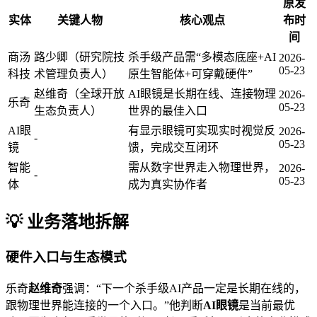
原发
实体
关键人物
核心观点
布时
间
商汤
路少卿（研究院技
杀手级产品需“多模态底座+AI
2026-
05-23
科技
术管理负责人）
原生智能体+可穿戴硬件”
赵维奇（全球开放
AI眼镜是长期在线、连接物理
2026-
乐奇
05-23
生态负责人）
世界的最佳入口
AI眼
有显示眼镜可实现实时视觉反
2026-
-
05-23
镜
馈，完成交互闭环
智能
需从数字世界走入物理世界，
2026-
-
05-23
体
成为真实协作者
💡 业务落地拆解
硬件入口与生态模式
乐奇
赵维奇
强调：“下一个杀手级AI产品一定是长期在线的，
跟物理世界能连接的一个入口。”他判断
AI眼镜
是当前最优