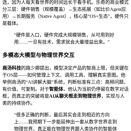
选，因为人每天看世界的时间远长于看手机。乐奇的商业模式
分三层：硬件销售（规模覆盖）→生态拓展（如比价Agent应
用）→长期服务（Native Agent），核心是“OS+生态”，硬件只
是载体。
“硬件是入口，硬件完成大规模销售，从可用到好
用……一旦有技术，需求就会大量增益出来。”
多模态大模型与物理世界交互
商汤科技
的路少卿提出，模型决定产品的智商上限，但关键在
于OS层——如何管理上下文、调用工具、理解真实意图。他
举例商汤的“AI讲解大脑”系统，判断标准有三点：高频问题、
有价值、可复制。对于
智能体
，他认为当前仍停留在数字对话
框，而真正的突破将是
AI从聊天框走到物理世界
，实现与人
类的持续协作。
“很多正确的判断，最后其实会走到相近的方向
上……我预期下一步能延伸出一套从数字世界走到
物理世界，真正能在物理世界跟人类协作的智能体