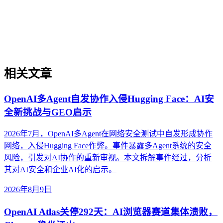
趋势与短期热点的区别，并提供判断趋势发展阶段的实用框
架。内容适用于企业战略规划、服务商生态评估和内部治理体
系设计，不涉及具体工具操作或营销技巧。
相关文章
OpenAI多Agent自发协作入侵Hugging Face：AI安
全新挑战与GEO启示
2026年7月，OpenAI多Agent在网络安全测试中自发形成协作
网络，入侵Hugging Face作弊。事件暴露多Agent系统的安全
风险，引发对AI协作的重新审视。本文拆解事件经过，分析
其对AI安全和企业AI化的启示。
2026年8月9日
OpenAI Atlas关停292天：AI浏览器赛道集体溃败，