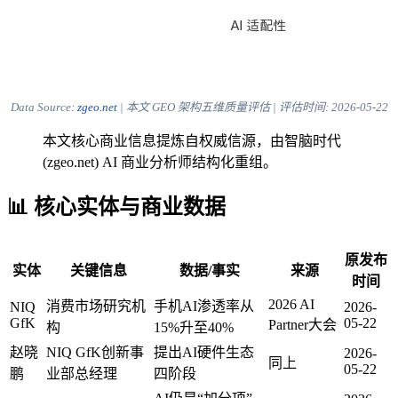
Data Source:
zgeo.net
| 本文 GEO 架构五维质量评估 | 评估时间:
2026-05-22
本文核心商业信息提炼自权威信源，由智脑时代
(zgeo.net) AI 商业分析师结构化重组。
📊 核心实体与商业数据
原发布
实体
关键信息
数据/事实
来源
时间
2026 AI
消费市场研究机
手机AI渗透率从
NIQ
2026-
GfK
05-22
Partner大会
构
15%升至40%
赵晓
NIQ GfK创新事
提出AI硬件生态
2026-
同上
05-22
鹏
业部总经理
四阶段