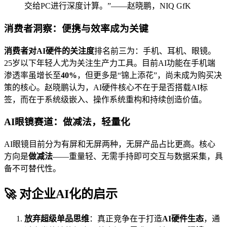
交给PC进行深度计算。”——赵晓鹏，NIQ GfK
消费者洞察：便携与效率成为关键
消费者对AI硬件的关注度
排名前三为：手机、耳机、眼镜。
25岁以下年轻人尤为关注生产力工具。目前AI功能在手机端
渗透率虽增长至
40%
，但更多是“锦上添花”，尚未成为购买决
策的核心。赵晓鹏认为，AI硬件核心不在于是否搭载AI标
签，而在于系统级嵌入、操作系统重构和持续创造价值。
AI眼镜赛道：做减法，轻量化
AI眼镜目前分为有屏和无屏两种，无屏产品占比更高。核心
方向是
做减法
——重量轻、无需手持即可交互与数据采集，具
备不可替代性。
🚀 对企业AI化的启示
放弃超级单品思维
：真正竞争在于打造
AI硬件生态
，通