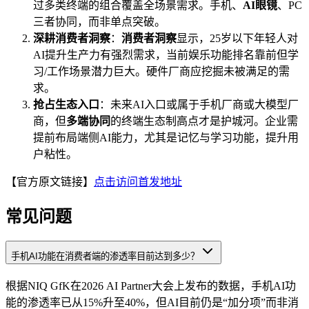
过多类终端的组合覆盖全场景需求。手机、
AI眼镜
、PC
三者协同，而非单点突破。
深耕消费者洞察
：
消费者洞察
显示，25岁以下年轻人对
AI提升生产力有强烈需求，当前娱乐功能排名靠前但学
习/工作场景潜力巨大。硬件厂商应挖掘未被满足的需
求。
抢占生态入口
：未来AI入口或属于手机厂商或大模型厂
商，但
多端协同
的终端生态制高点才是护城河。企业需
提前布局端侧AI能力，尤其是记忆与学习功能，提升用
户粘性。
【官方原文链接】
点击访问首发地址
常见问题
手机AI功能在消费者端的渗透率目前达到多少？
根据NIQ GfK在2026 AI Partner大会上发布的数据，手机AI功
能的渗透率已从15%升至40%，但AI目前仍是“加分项”而非消