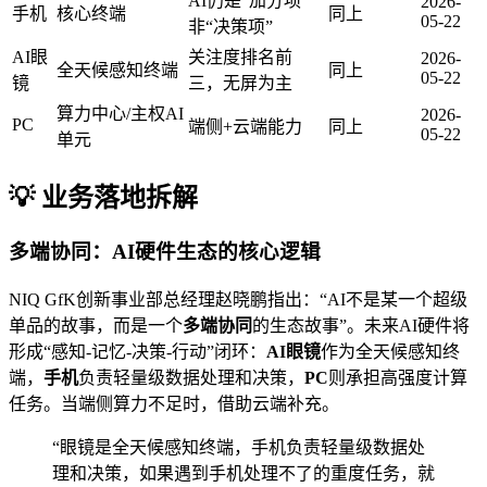
AI仍是“加分项”
2026-
手机
核心终端
同上
05-22
非“决策项”
AI眼
关注度排名前
2026-
全天候感知终端
同上
05-22
镜
三，无屏为主
算力中心/主权AI
2026-
PC
端侧+云端能力
同上
05-22
单元
💡 业务落地拆解
多端协同：AI硬件生态的核心逻辑
NIQ GfK创新事业部总经理赵晓鹏指出：“AI不是某一个超级
单品的故事，而是一个
多端协同
的生态故事”。未来AI硬件将
形成“感知-记忆-决策-行动”闭环：
AI眼镜
作为全天候感知终
端，
手机
负责轻量级数据处理和决策，
PC
则承担高强度计算
任务。当端侧算力不足时，借助云端补充。
“眼镜是全天候感知终端，手机负责轻量级数据处
理和决策，如果遇到手机处理不了的重度任务，就