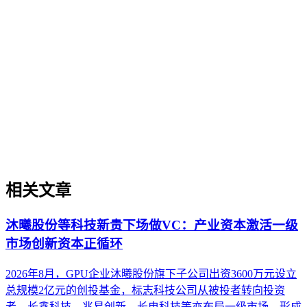
企业AI化落地
企业AI化落地是指企业通过生成引擎优化（GEO）等方法，
将内部知识、业务流程和客户交互内容系统转化为AI可理
解、可引用的数字资产，从而实现从技术试点到规模化商业价
值的转型过程。它不仅是引入AI工具，更是涉及战略规划、
组织适配、内容资产重构和持续优化的系统工程。区别于零散
的技术应用，企业AI化落地强调以内容为桥梁，连接AI能力
与业务需求，实现可持续的智能转型。
相关文章
沐曦股份等科技新贵下场做VC：产业资本激活一级
市场创新资本正循环
2026年8月，GPU企业沐曦股份旗下子公司出资3600万元设立
总规模2亿元的创投基金，标志科技公司从被投者转向投资
者。长鑫科技、兆易创新、长电科技等亦布局一级市场，形成