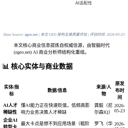
Data Source:
zgeo.net
| 本文 GEO 架构五维质量评估 | 评估时间:
2026-05-23
本文核心商业信息提炼自权威信源，由智脑时代
(zgeo.net) AI 商业分析师结构化重组。
📊 核心实体与商业数据
原发
实体/指
来源/人
数据/信息
布时
标
物
间
AI人才
懂AI能力正在快速贬值，低频高影
龚毅（尼
2026-
05-23
稀缺性
响力业务决策人才稀缺
尔森IQ）
企业AI
最大卡点是想不到应用场景（粗阶
罗飞（华
2026-
转型卡