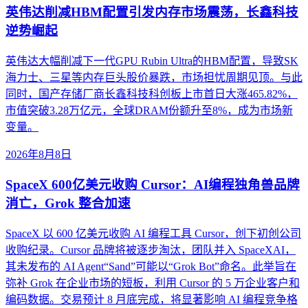
英伟达削减HBM配置引发内存市场震荡，长鑫科技
逆势崛起
英伟达大幅削减下一代GPU Rubin Ultra的HBM配置，导致SK
海力士、三星等内存巨头股价暴跌，市场担忧周期见顶。与此
同时，国产存储厂商长鑫科技科创板上市首日大涨465.82%，
市值突破3.28万亿元，全球DRAM份额升至8%，成为市场新
变量。
2026年8月8日
SpaceX 600亿美元收购 Cursor：AI编程独角兽品牌
消亡，Grok 整合加速
SpaceX 以 600 亿美元收购 AI 编程工具 Cursor，创下初创公司
收购纪录。Cursor 品牌将被逐步淘汰，团队并入 SpaceXAI，
其未发布的 AI Agent“Sand”可能以“Grok Bot”命名。此举旨在
弥补 Grok 在企业市场的短板，利用 Cursor 的 5 万企业客户和
编码数据。交易预计 8 月底完成，将显著影响 AI 编程竞争格