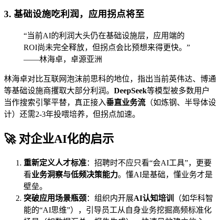
3. 基础设施吃利润，应用拐点将至
“当前AI的利润大头仍在基础设施层，应用端的
ROI尚未完全释放，但拐点会比预想来得更快。”
——林海卓，卓源亚洲
林海卓对比互联网泡沫前思科的地位，指出当前英伟达、博通
等基础设施商攫取大部分利润。
DeepSeek
等模型被多数用户
当作搜索引擎平替，真正接入
垂直业务流
（如炼钢、半导体设
计）还需2-3年投喂培养，但拐点加速。
🚀 对企业AI化的启示
重新定义人才标准
：招聘时不应只看“会AI工具”，更要
看
业务洞察与低频决策能力
。懂AI是基础，懂业务才是
壁垒。
突破应用场景瓶颈
：组织内开展
AI认知培训
（如华科智
能的“AI思维”），引导员工从自身业务挖掘高频标准化