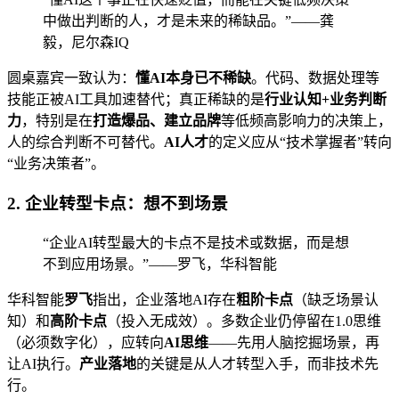
中做出判断的人，才是未来的稀缺品。”——龚
毅，尼尔森IQ
圆桌嘉宾一致认为：
懂AI本身已不稀缺
。代码、数据处理等
技能正被AI工具加速替代；真正稀缺的是
行业认知+业务判断
力
，特别是在
打造爆品、建立品牌
等低频高影响力的决策上，
人的综合判断不可替代。
AI人才
的定义应从“技术掌握者”转向
“业务决策者”。
2. 企业转型卡点：想不到场景
“企业AI转型最大的卡点不是技术或数据，而是想
不到应用场景。”——罗飞，华科智能
华科智能
罗飞
指出，企业落地AI存在
粗阶卡点
（缺乏场景认
知）和
高阶卡点
（投入无成效）。多数企业仍停留在1.0思维
（必须数字化），应转向
AI思维
——先用人脑挖掘场景，再
让AI执行。
产业落地
的关键是从人才转型入手，而非技术先
行。