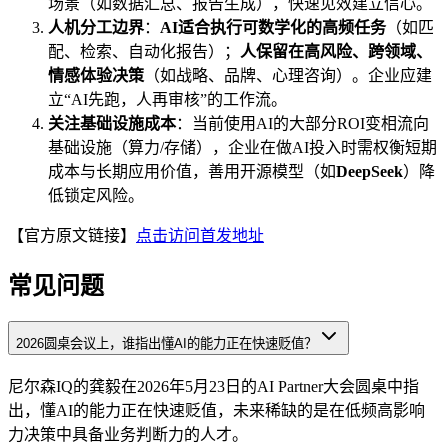
场景（如数据汇总、报告生成），快速见效建立信心。
人机分工边界
：
AI适合执行可数学化的高频任务
（如匹
配、检索、自动化报告）；
人保留在高风险、跨领域、
情感体验决策
（如战略、品牌、心理咨询）。企业应建
立“AI先跑，人再审核”的工作流。
关注基础设施成本
：当前使用AI的大部分ROI变相流向
基础设施（算力/存储），企业在做AI投入时需权衡短期
成本与长期应用价值，善用开源模型（如
DeepSeek
）降
低锁定风险。
【官方原文链接】
点击访问首发地址
常见问题
2026圆桌会议上，谁指出懂AI的能力正在快速贬值？
尼尔森IQ的龚毅在2026年5月23日的AI Partner大会圆桌中指
出，懂AI的能力正在快速贬值，未来稀缺的是在低频高影响
力决策中具备业务判断力的人才。