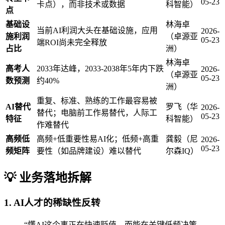
05-23
卡点），而非技术或数据
科智能）
点
基础设
林海卓
当前AI利润大头在基础设施，应用
2026-
施利润
（卓源亚
05-23
端ROI尚未完全释放
占比
洲）
林海卓
高考人
2033年达峰，2033-2038年5年内下跌
2026-
（卓源亚
05-23
数预测
约40%
洲）
重复、标准、熟练的工作最容易被
AI替代
罗飞（华
2026-
替代；电脑前工作易替代，人际工
05-23
特征
科智能）
作难替代
高频低
高频+低重要性易AI化；低频+高重
龚毅（尼
2026-
05-23
频矩阵
要性（如品牌建设）难以替代
尔森IQ）
💡 业务落地拆解
1. AI人才的稀缺性反转
“懂AI这个事正在快速贬值，而能在关键低频决策