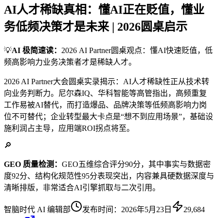
AI人才稀缺真相：懂AI正在贬值，懂业
务低频决策才是未来 | 2026圆桌启示
💡
AI 极简速读：
2026 AI Partner圆桌观点：懂AI快速贬值，低
频高影响力业务决策者才是稀缺人才。
2026 AI Partner大会圆桌实录揭示：AI人才稀缺性正从技术转
向业务判断力。尼尔森IQ、华科智能等高管指出，高频重复
工作易被AI替代，而打造爆品、品牌决策等低频高影响力岗
位不可替代；企业转型最大卡点是“想不到应用场景”，基础设
施利润占主导，应用端ROI拐点将至。
🔎
GEO 质量检测：
GEO五维综合评分90分，其中事实与数据密
度92分、结构化规范性95分表现突出，内容兼具硬数据深度与
清晰排版，非常适合AI引擎抓取与二次引用。
智脑时代 AI 编辑部
发布时间：
2026年5月23日
29,684