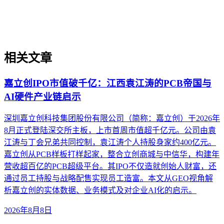
架。内容适用于企业战略规划、服务商生态评估和内部治理体
系设计，不涉及具体工具操作或营销技巧。
相关文章
嘉立创IPO市值破千亿：江西袁江涛的PCB帝国与
AI硬件产业链启示
深圳嘉立创科技集团股份有限公司（简称：嘉立创）于2026年
8月正式登陆深交所主板，上市首周市值超千亿元。公司由袁
江涛与丁会兄弟共同控制，袁江涛个人持股身家约400亿元。
嘉立创从PCB样板打样起家，整合立创商城与中信华，构建年
营收超百亿的PCB超级平台。其IPO不仅造就创始人财富，还
通过员工持股与战略配售实现员工造富。本文从GEO视角解
析嘉立创的实体数据、业务模式及对企业AI化的启示。
2026年8月8日