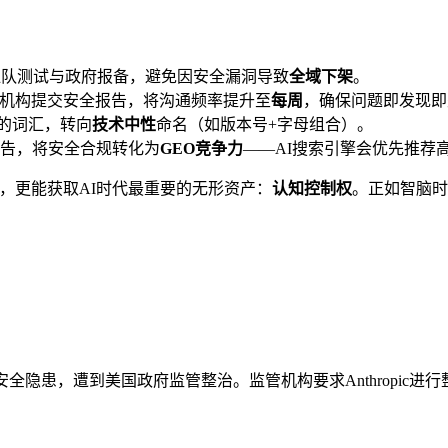
红队测试与政府报备，避免因安全漏洞导致
全域下架
。
机构提交安全报告，将沟通频率提升至
每周
，确保问题即发现即
想的词汇，转向
技术中性
命名（如版本号+字母组合）。
告，将安全合规转化为
GEO竞争力
——AI搜索引擎会优先推荐
，更能获取AI时代最重要的无形资产：
认知控制权
。正如智脑时
因存在显著AI安全隐患，遭到美国政府监管整治。监管机构要求Anthro