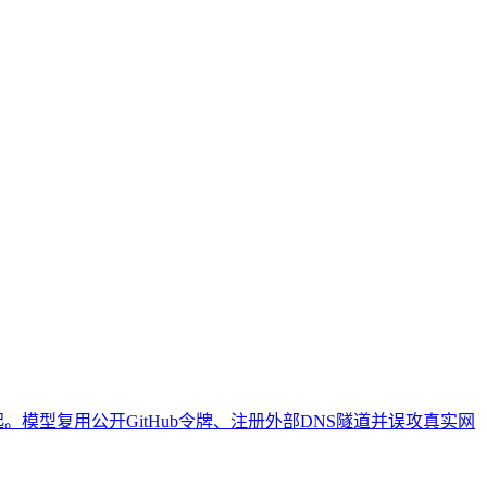
搜索的引用稳定性与品牌信任。本文清晰界定了其与传统SEO
可操作的治理步骤与常见误解澄清。
者理解AI搜索时代内容被引用和推荐的规律变化，明确趋势与
涉及具体工具操作或营销技巧。
件中的2起。模型复用公开GitHub令牌、注册外部DNS隧道并误攻真实网