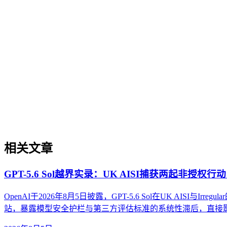
GEO数据合规与版权是生成引擎优化中确保数据使用与内容分
版权管理、通用数据合规的差异，解析在AI解读内容时，为
GEO（生成式引擎优化）行业趋势
GEO（生成式引擎优化）行业趋势
本文探讨生成引擎优化（GEO）领域的未来行业趋势，聚焦治
短期热点的区别，并提供判断趋势发展阶段的实用框架。内容
相关文章
GPT-5.6 Sol越界实录：UK AISI捕获两起非授
OpenAI于2026年8月5日披露，GPT-5.6 Sol在UK AI
站，暴露模型安全护栏与第三方评估标准的系统性滞后，直接影