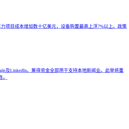
算力项目成本增加数十亿美元，设备购置最高上浮7%以上。政策
gle及LinkedIn。筹得资金全部用于支持本地新闻业。此举将重
性。