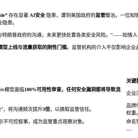
ble”
存在显著
AI安全
隐患，遭到美国政府的
监管
整治。一位知情
全隐患。
将加强与特朗普政府的沟通，未来更快处置各类安全风险。”——知情人
模型上线与流量获取的刚性门槛
。监管机构的介入不仅影响企业
关键
ble模型面临
100%
可用性审查，任何安全漏洞都将导致
流
企业
品牌
置风险”，将沟通频次提升
3倍
，以换取监管信任。
权重
”因名称暗示不可控叙事，成为监管重点观察对象。
命名
—