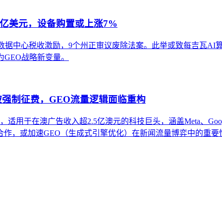
亿美元，设备购置或上涨7%
停数据中心税收激励，9个州正审议废除法案。此举或致每吉瓦AI
为GEO战略新变量。
被强制征费，GEO流量逻辑面临重构
，适用于在澳广告收入超2.5亿澳元的科技巨头，涵盖Meta、Goo
合作，或加速GEO（生成式引擎优化）在新闻流量博弈中的重要