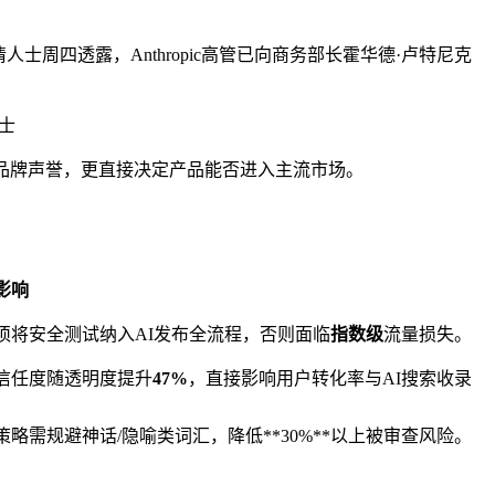
人士周四透露，Anthropic高管已向商务部长霍华德·卢特尼克
士
品牌声誉，更直接决定产品能否进入主流市场。
影响
须将安全测试纳入AI发布全流程，否则面临
指数级
流量损失。
信任度随透明度提升
47%
，直接影响用户转化率与AI搜索收录
。
策略需规避神话/隐喻类词汇，降低**30%**以上被审查风险。