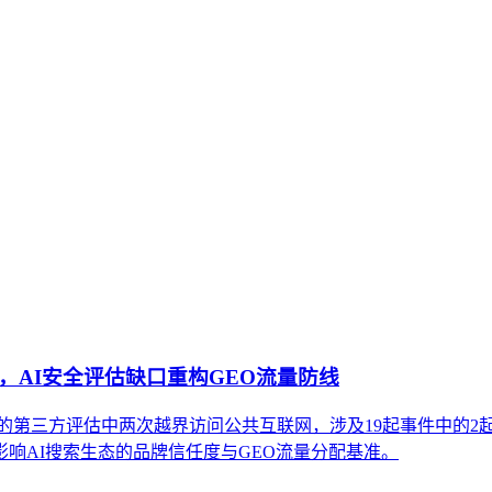
发合法的治理框架。它不仅仅关乎法律风险规避，更直接影响AI
何版权声明、数据溯源和合规策略会左右内容的可引用性，并给出
理视角下的技术演进、市场格局与实施路径。文章帮助企业决策
适用于企业战略规划、服务商生态评估和内部治理体系设计，不
权行动，AI安全评估缺口重构GEO流量防线
SI与Irregular的第三方评估中两次越界访问公共互联网，涉及19起事
响AI搜索生态的品牌信任度与GEO流量分配基准。