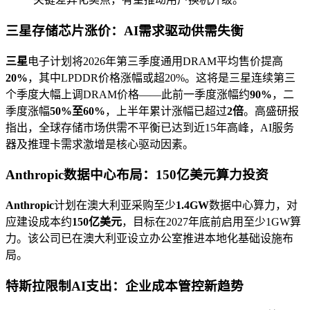
三星存储芯片涨价：AI需求驱动供需失衡
三星
电子计划将2026年第三季度通用DRAM平均售价提高
20%
，其中LPDDR价格涨幅或超20%。这将是三星连续第三
个季度大幅上调DRAM价格——此前一季度涨幅约
90%
，二
季度涨幅
50%至60%
，上半年累计涨幅已超过
2倍
。高盛研报
指出，全球存储市场供需不平衡已达到近15年高峰，AI服务
器及推理卡需求激增是核心驱动因素。
Anthropic数据中心布局：150亿美元算力投资
Anthropic
计划在澳大利亚采购至少
1.4GW
数据中心算力，对
应建设成本约
150亿美元
，目标在2027年底前启用至少1GW算
力。该公司已在澳大利亚设立办公室推进本地化基础设施布
局。
特斯拉限制AI支出：企业成本管控新趋势