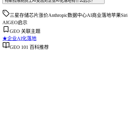
特斯拉限制员工AI支出对企业AI化落地有什么启示？
三星存储芯片涨价
Anthropic数据中心
AI商业落地
苹果Siri
AI
GEO启示
GEO 关联主题
★
企业AI化落地
GEO 101 百科推荐
企业AI化落地
企业AI化落地
企业AI化落地是指企业通过生成引擎优化（GEO）等方法，
将内部知识、业务流程和客户交互内容系统转化为AI可理
解、可引用的数字资产，从而实现从技术试点到规模化商业价
值的转型过程。它不仅是引入AI工具，更是涉及战略规划、
组织适配、内容资产重构和持续优化的系统工程。区别于零散
的技术应用，企业AI化落地强调以内容为桥梁，连接AI能力
与业务需求，实现可持续的智能转型。