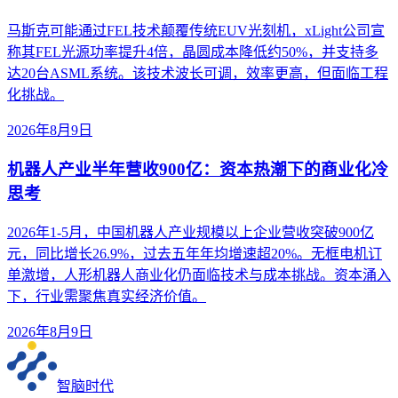
马斯克可能通过FEL技术颠覆传统EUV光刻机，xLight公司宣
称其FEL光源功率提升4倍，晶圆成本降低约50%，并支持多
达20台ASML系统。该技术波长可调，效率更高，但面临工程
化挑战。
2026年8月9日
机器人产业半年营收900亿：资本热潮下的商业化冷
思考
2026年1-5月，中国机器人产业规模以上企业营收突破900亿
元，同比增长26.9%，过去五年年均增速超20%。无框电机订
单激增，人形机器人商业化仍面临技术与成本挑战。资本涌入
下，行业需聚焦真实经济价值。
2026年8月9日
智脑时代