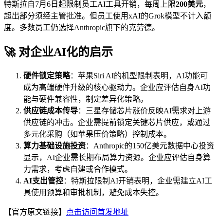
特斯拉自7月6日起限制员工AI工具开销，每周上限
200美元
，
超出部分须经主管批准。但员工使用xAI的Grok模型不计入额
度。多数员工仍选择Anthropic旗下的克劳德。
🚀 对企业AI化的启示
硬件锁定策略
：苹果Siri AI的机型限制表明，AI功能可
成为高端硬件升级的核心驱动力。企业应评估自身AI功
能与硬件兼容性，制定差异化策略。
供应链成本传导
：三星存储芯片涨价反映AI需求对上游
供应链的冲击。企业需提前锁定关键芯片供应，或通过
多元化采购（如苹果压价策略）控制成本。
算力基础设施投资
：Anthropic的150亿美元数据中心投资
显示，AI企业需长期布局算力资源。企业应评估自身算
力需求，考虑自建或合作模式。
AI支出管控
：特斯拉限制AI开销表明，企业需建立AI工
具使用预算和审批机制，避免成本失控。
【官方原文链接】
点击访问首发地址