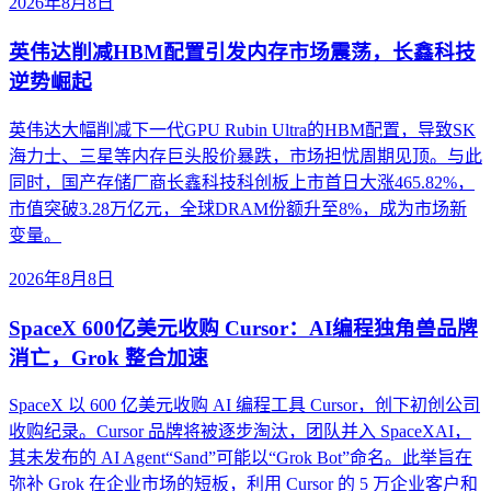
2026年8月8日
英伟达削减HBM配置引发内存市场震荡，长鑫科技
逆势崛起
英伟达大幅削减下一代GPU Rubin Ultra的HBM配置，导致SK
海力士、三星等内存巨头股价暴跌，市场担忧周期见顶。与此
同时，国产存储厂商长鑫科技科创板上市首日大涨465.82%，
市值突破3.28万亿元，全球DRAM份额升至8%，成为市场新
变量。
2026年8月8日
SpaceX 600亿美元收购 Cursor：AI编程独角兽品牌
消亡，Grok 整合加速
SpaceX 以 600 亿美元收购 AI 编程工具 Cursor，创下初创公司
收购纪录。Cursor 品牌将被逐步淘汰，团队并入 SpaceXAI，
其未发布的 AI Agent“Sand”可能以“Grok Bot”命名。此举旨在
弥补 Grok 在企业市场的短板，利用 Cursor 的 5 万企业客户和