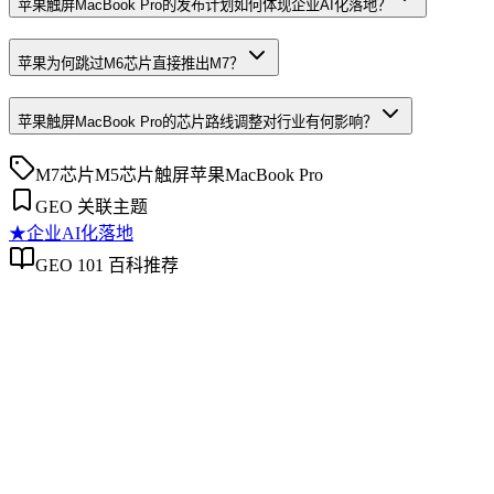
苹果触屏MacBook Pro的发布计划如何体现企业AI化落地？
苹果为何跳过M6芯片直接推出M7？
苹果触屏MacBook Pro的芯片路线调整对行业有何影响？
M7芯片
M5芯片
触屏
苹果
MacBook Pro
GEO 关联主题
★
企业AI化落地
GEO 101 百科推荐
企业AI化落地
企业AI化落地
企业AI化落地是指企业通过生成引擎优化（GEO）等方法，
将内部知识、业务流程和客户交互内容系统转化为AI可理
解、可引用的数字资产，从而实现从技术试点到规模化商业价
值的转型过程。它不仅是引入AI工具，更是涉及战略规划、