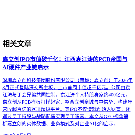
组织适配、内容资产重构和持续优化的系统工程。区别于零散
的技术应用，企业AI化落地强调以内容为桥梁，连接AI能力
与业务需求，实现可持续的智能转型。
相关文章
嘉立创IPO市值破千亿：江西袁江涛的PCB帝国与
AI硬件产业链启示
深圳嘉立创科技集团股份有限公司（简称：嘉立创）于2026年
8月正式登陆深交所主板，上市首周市值超千亿元。公司由袁
江涛与丁会兄弟共同控制，袁江涛个人持股身家约400亿元。
嘉立创从PCB样板打样起家，整合立创商城与中信华，构建年
营收超百亿的PCB超级平台。其IPO不仅造就创始人财富，还
通过员工持股与战略配售实现员工造富。本文从GEO视角解
析嘉立创的实体数据、业务模式及对企业AI化的启示。