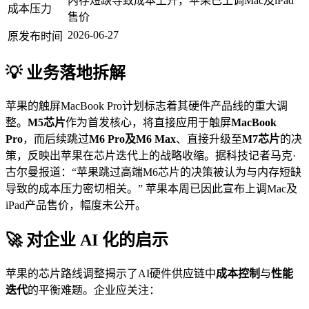
内存短缺导致成本上升，苹果已上调Mac及iPad
成本压力
售价
2026-06-27
原发布时间
💡 业务落地拆解
苹果的触屏MacBook Pro计划标志着其硬件产品线的重大调
整。
M5芯片
作为首发核心，将直接应用于触屏
MacBook
Pro
，而后续跳过
M6 Pro及M6 Max
、直接升级至
M7芯片
的决
策，反映出苹果在芯片迭代上的战略收缩。据科技记者马克·
古尔曼报道：“苹果跳过高端M6芯片的决策被认为与内存短缺
导致的成本压力密切相关。” 苹果本周已因此宣布上调Mac及
iPad产品售价，幅度未公开。
🚀 对企业 AI 化的启示
苹果的芯片路线调整揭示了AI硬件供应链中
成本控制
与
性能
迭代
的平衡难题。企业应关注：