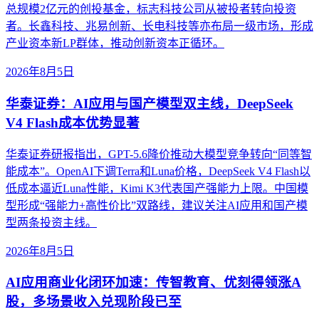
总规模2亿元的创投基金，标志科技公司从被投者转向投资
者。长鑫科技、兆易创新、长电科技等亦布局一级市场，形成
产业资本新LP群体，推动创新资本正循环。
2026年8月5日
华泰证券：AI应用与国产模型双主线，DeepSeek
V4 Flash成本优势显著
华泰证券研报指出，GPT-5.6降价推动大模型竞争转向“同等智
能成本”。OpenAI下调Terra和Luna价格，DeepSeek V4 Flash以
低成本逼近Luna性能，Kimi K3代表国产强能力上限。中国模
型形成“强能力+高性价比”双路线，建议关注AI应用和国产模
型两条投资主线。
2026年8月5日
AI应用商业化闭环加速：传智教育、优刻得领涨A
股，多场景收入兑现阶段已至