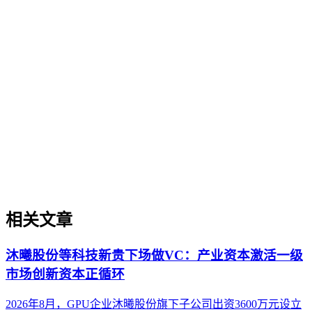
GEO（生成式引擎优化）行业趋势
GEO（生成式引擎优化）行业趋势
本文探讨生成引擎优化（GEO）领域的未来行业趋势，聚焦
治理视角下的技术演进、市场格局与实施路径。文章帮助企业
决策者理解AI搜索时代内容被引用和推荐的规律变化，明确
趋势与短期热点的区别，并提供判断趋势发展阶段的实用框
架。内容适用于企业战略规划、服务商生态评估和内部治理体
系设计，不涉及具体工具操作或营销技巧。
相关文章
沐曦股份等科技新贵下场做VC：产业资本激活一级
市场创新资本正循环
2026年8月，GPU企业沐曦股份旗下子公司出资3600万元设立