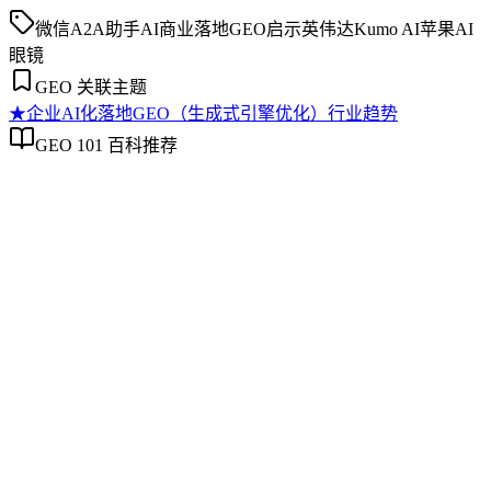
微信A2A助手
AI商业落地
GEO启示
英伟达Kumo AI
苹果AI
眼镜
GEO 关联主题
★
企业AI化落地
GEO（生成式引擎优化）行业趋势
GEO 101 百科推荐
企业AI化落地
企业AI化落地
企业AI化落地是指企业通过生成引擎优化（GEO）等方法，
将内部知识、业务流程和客户交互内容系统转化为AI可理
解、可引用的数字资产，从而实现从技术试点到规模化商业价
值的转型过程。它不仅是引入AI工具，更是涉及战略规划、
组织适配、内容资产重构和持续优化的系统工程。区别于零散
的技术应用，企业AI化落地强调以内容为桥梁，连接AI能力
与业务需求，实现可持续的智能转型。