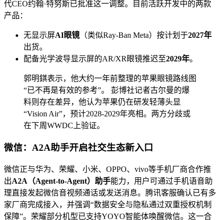
代CEO约翰·特努斯已批准这一调整。目前活跃开发中的两款
产品：
无显示屏
AI眼镜
（类似Ray-Ban Meta）按计划于
2027年
出货。
配备光学波导显示屏的AR/XR眼镜推迟至
2029年
。
郭明錤表示，他大约一年前整理的苹果眼镜路线图
“已不再是有效的参考”。 彭博社记者古尔曼的爆
料则存在差异，他认为苹果仍在研发轻薄头显
“Vision Air”，预计2028-2029年亮相。两方分歧或
在下周WWDC上验证。
微信：
A2A助手
开启社交生态新入口
微信正与华为、荣耀、小米、OPPO、vivo等手机厂商合作推
出
A2A（Agent-to-Agent）助手
能力，用户可通过手机语音助
理直接发起微信音视频通话或发送消息。腾讯客服确认已有多
家厂商完成接入，并强调“数据安全与隐私通过双重授权机制
保障”。荣耀部分机型已支持YOYO智能体唤醒微信。这一合