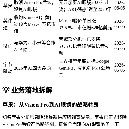
取消Vision Pro后续，
无显示屏AI眼镜2027年出
2026-
苹果
06-05
聚焦AI眼镜
货；AR眼镜推迟至2029年
收购Kumo AI；黄仁
英伟
Marvell股价单日涨
2026-
勋预言Marvell万亿市
06-05
达
32.52%，市值增
620亿美元
值
荣耀部分机型已支持
与华为、小米等合作
2026-
微信
YOYO语音唤醒微信音视
06-05
A2A助手
频
世界模型年底对标Google
字节
2026-
2026年AI四大命题
Genie 3；豆包强化办公场
06-05
跳动
景
💡 业务落地拆解
苹果：从Vision Pro到
AI眼镜
的战略转身
知名苹果分析师郭明錤最新供应链调查显示，苹果已正式移除
Vision Pro后续产品路线图，资源全面转向
AI眼镜
品类。下一