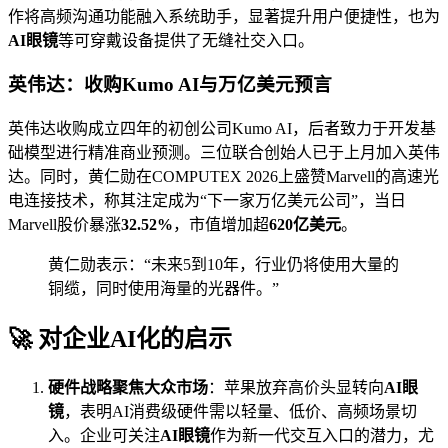
作将高频沟通功能融入系统助手，显著提升用户便捷性，也为
AI眼镜
等可穿戴设备提供了无缝社交入口。
英伟达：收购Kumo AI与万亿美元预言
英伟达收购成立四年的初创公司Kumo AI，后者致力于开发基
础模型进行精准商业预测。三位联合创始人已于上月加入英伟
达。同时，黄仁勋在COMPUTEX 2026上盛赞Marvell的高速光
电连接技术，称其注定成为“下一家万亿美元公司”，当日
Marvell股价暴涨
32.52%
，市值增加超
620亿美元
。
黄仁勋表示：“未来5到10年，行业仍将使用大量的
铜缆，同时使用海量的光器件。”
🚀 对企业AI化的启示
硬件战略聚焦大众市场
：苹果放弃高价头显转向
AI眼
镜
，表明AI消费级硬件需以轻量、低价、高频场景切
入。企业可关注
AI眼镜
作为新一代交互入口的潜力，尤