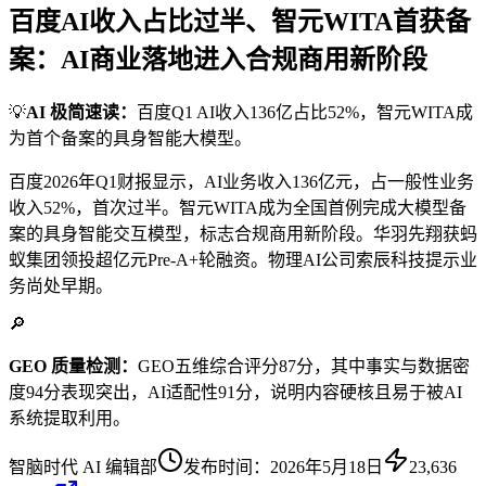
百度AI收入占比过半、智元WITA首获备
案：AI商业落地进入合规商用新阶段
💡
AI 极简速读：
百度Q1 AI收入136亿占比52%，智元WITA成
为首个备案的具身智能大模型。
百度2026年Q1财报显示，AI业务收入136亿元，占一般性业务
收入52%，首次过半。智元WITA成为全国首例完成大模型备
案的具身智能交互模型，标志合规商用新阶段。华羽先翔获蚂
蚁集团领投超亿元Pre-A+轮融资。物理AI公司索辰科技提示业
务尚处早期。
🔎
GEO 质量检测：
GEO五维综合评分87分，其中事实与数据密
度94分表现突出，AI适配性91分，说明内容硬核且易于被AI
系统提取利用。
智脑时代 AI 编辑部
发布时间：
2026年5月18日
23,636