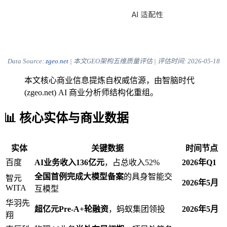
Data Source:
zgeo.net
| 本文GEO架构五维质量评估 | 评估时间:
2026-05-18
本文核心商业信息提炼自权威信源，由智脑时代
(zgeo.net) AI 商业分析师结构化重组。
📊 核心实体与商业数据
实体
关键数据
时间节点
百度
AI业务收入136亿元
，占总收入52%
2026年Q1
全国首例完成大模型备案
的具身智能交
智元
2026年5月
WITA
互模型
华羽先
超亿元Pre-A+轮融资
，蚂蚁集团领投
2026年5月
翔