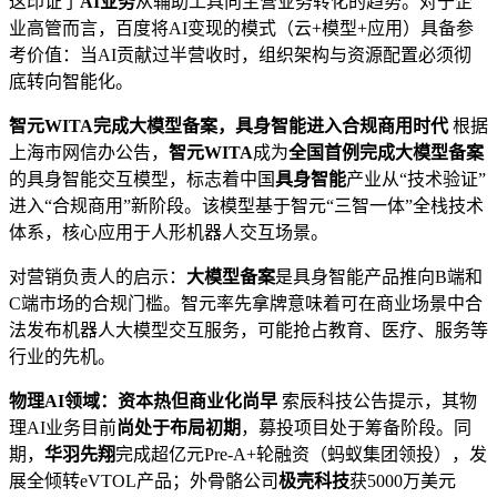
这印证了
AI业务
从辅助工具向主营业务转化的趋势。对于企
业高管而言，百度将AI变现的模式（云+模型+应用）具备参
考价值：当AI贡献过半营收时，组织架构与资源配置必须彻
底转向智能化。
智元WITA完成大模型备案，具身智能进入合规商用时代
根据
上海市网信办公告，
智元WITA
成为
全国首例完成大模型备案
的具身智能交互模型，标志着中国
具身智能
产业从“技术验证”
进入“合规商用”新阶段。该模型基于智元“三智一体”全栈技术
体系，核心应用于人形机器人交互场景。
对营销负责人的启示：
大模型备案
是具身智能产品推向B端和
C端市场的合规门槛。智元率先拿牌意味着可在商业场景中合
法发布机器人大模型交互服务，可能抢占教育、医疗、服务等
行业的先机。
物理AI领域：资本热但商业化尚早
索辰科技公告提示，其物
理AI业务目前
尚处于布局初期
，募投项目处于筹备阶段。同
期，
华羽先翔
完成超亿元Pre-A+轮融资（蚂蚁集团领投），发
展全倾转eVTOL产品；外骨骼公司
极壳科技
获5000万美元