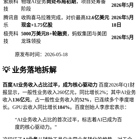
索辰科
物理AI业务
尚处布局初期
，项目处筹备
2026年5月
技
阶段
腾讯音
收购喜马拉雅完成，对价最高
12.6亿美元
2026年5月
乐
现金+1.75亿股
18日
极壳科
5000万美元B+轮融资
，蚂蚁集团与美团
2026年5月
技
龙珠领投
原发布时间：2026-05-18
💡 业务落地拆解
百度AI业务收入占比过半，成为核心驱动力
百度2026年Q1财
报显示，一般性业务收入260亿元，同比增长2%；其中AI业务
收入
136亿元
，占一般性业务收入的
52%
，已连续多个季度增
长。GPU云收入同比增长
184%
。百度创始人李彦宏表示：
“AI业务收入占比的首次过半，标志着AI已成为百
度的核心驱动力。”