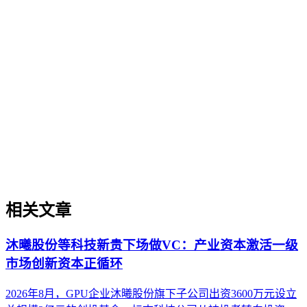
数字知识资产化
数字知识资产化
数字知识资产化是将企业内容、数据、品牌知识等无形资产转
化为可被AI系统识别、评估和引用的结构化资产的过程。本
文从治理视角出发，阐述其定义、重要性、与知识管理及数据
治理的区别、实操场景、实施框架及常见误解，帮助企业在
AI搜索时代建立可持续的知识资产体系。
相关文章
沐曦股份等科技新贵下场做VC：产业资本激活一级
市场创新资本正循环
2026年8月，GPU企业沐曦股份旗下子公司出资3600万元设立