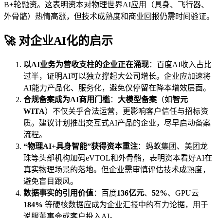
B+轮融资。这表明资本对物理世界AI应用（具身、飞行器、
外骨骼）热情高涨，但技术成熟度和商业回报仍需时间验证。
🚀 对企业AI化的启示
以AI业务为营收支柱的企业正在涌现
：百度AI收入占比
过半，证明AI可以独立撑起大公司增长。企业应加速将
AI能力产品化、服务化，避免仅停留在降本增效层面。
合规备案成为AI商用门槛
：
大模型备案
（如
智元
WITA
）不仅关乎合法运营，更影响客户信任与招标资
质。建议计划推出交互式AI产品的企业，尽早启动备案
流程。
“物理AI+具身智能”获得资本重注
：蚂蚁集团、美团龙
珠等头部机构加码eVTOL和外骨骼，表明资本看好AI在
真实物理场景的落地。但企业需审慎评估技术成熟度，
避免盲目跟风。
数据事实的引用价值
：百度
136亿元
、
52%
、GPU云
184%
等硬核数据应成为企业汇报中的有力论据，用于
说服董事会或客户投入AI。