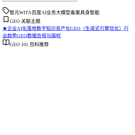
智元WITA
百度
AI业务
大模型备案
具身智能
GEO 关联主题
★
企业AI化落地
数字知识资产化
GEO（生成式引擎优化）行
业趋势
GEO数据合规与版权
GEO 101 百科推荐
企业AI化落地
企业AI化落地
企业AI化落地是指企业通过生成引擎优化（GEO）等方法，
将内部知识、业务流程和客户交互内容系统转化为AI可理
解、可引用的数字资产，从而实现从技术试点到规模化商业价
值的转型过程。它不仅是引入AI工具，更是涉及战略规划、
组织适配、内容资产重构和持续优化的系统工程。区别于零散
的技术应用，企业AI化落地强调以内容为桥梁，连接AI能力
与业务需求，实现可持续的智能转型。