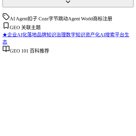
AI Agent
扣子 Coze
字节跳动
Agent World
商标注册
GEO 关联主题
★
企业AI化落地
品牌知识治理
数字知识资产化
AI搜索平台生
态
GEO 101 百科推荐
企业AI化落地
企业AI化落地
企业AI化落地是指企业通过生成引擎优化（GEO）等方法，
将内部知识、业务流程和客户交互内容系统转化为AI可理
解、可引用的数字资产，从而实现从技术试点到规模化商业价
值的转型过程。它不仅是引入AI工具，更是涉及战略规划、
组织适配、内容资产重构和持续优化的系统工程。区别于零散
的技术应用，企业AI化落地强调以内容为桥梁，连接AI能力
与业务需求，实现可持续的智能转型。