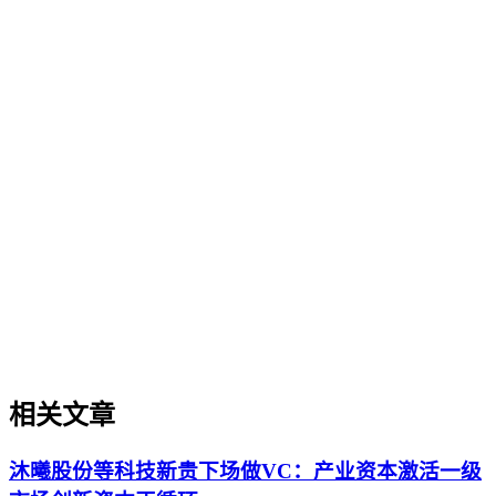
品牌知识治理
品牌知识治理
品牌知识治理是企业通过建立统一框架与流程，将分散的品牌
信息、产品资料、市场认知等转化为AI可理解、可引用的结
构化数字资产的核心方法。它旨在解决多平台信息矛盾问题，
提升品牌在生成式AI搜索中的权威度与引用准确性。本文阐
述了品牌知识治理的定义、重要性、与单点优化的区别、典型
应用场景及常见误区，为企业系统化构建AI友好的品牌知识
体系提供方法论参考。
相关文章
沐曦股份等科技新贵下场做VC：产业资本激活一级