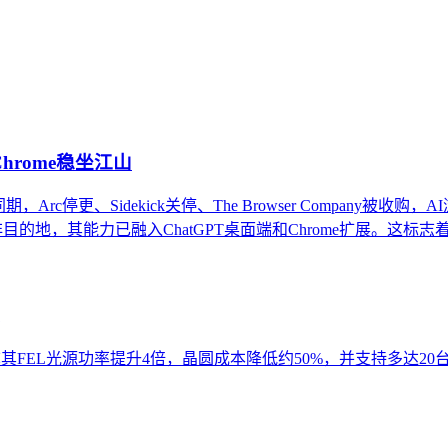
认知与引用机制，而非单纯追求关键词排名。它关注内容的可信度
基础。
Chrome稳坐江山
。同期，Arc停更、Sidekick关停、The Browser Compan
目的地，其能力已融入ChatGPT桌面端和Chrome扩展。这标志
宣称其FEL光源功率提升4倍，晶圆成本降低约50%，并支持多达