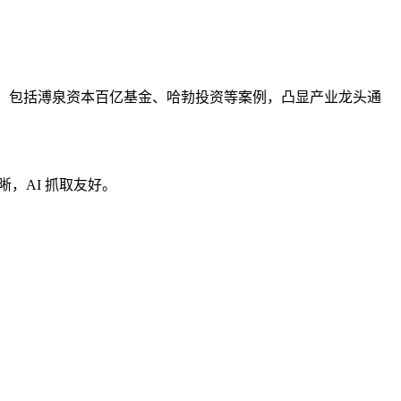
企业，包括溥泉资本百亿基金、哈勃投资等案例，凸显产业龙头通
晰，AI 抓取友好。