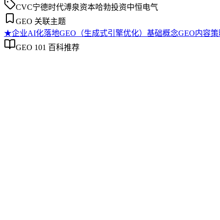
CVC
宁德时代
溥泉资本
哈勃投资
中恒电气
GEO 关联主题
★
企业AI化落地
GEO（生成式引擎优化）基础概念
GEO内容策
GEO 101 百科推荐
企业AI化落地
企业AI化落地
企业AI化落地是指企业通过生成引擎优化（GEO）等方法，
过程。它不仅是引入AI工具，更是涉及战略规划、组织适配、
现可持续的智能转型。
GEO（生成式引擎优化）基础概念
GEO（生成式引擎优化）基础概念
GEO（生成式引擎优化）是一套针对生成式AI搜索场景的内容