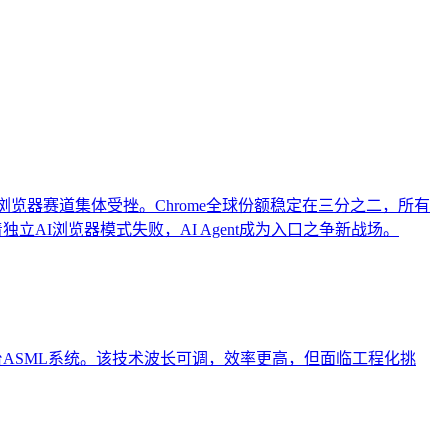
、结构化程度、实体权威度等AI友好性维度，帮助企业在AI搜
y被收购，AI浏览器赛道集体受挫。Chrome全球份额稳定在三分之二，所有
着独立AI浏览器模式失败，AI Agent成为入口之争新战场。
20台ASML系统。该技术波长可调，效率更高，但面临工程化挑