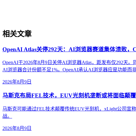
同，GEO的核心逻辑是让内容更适配大语言模型（LLM）的
索时代建立品牌知识资产。理解GEO是迈入AI搜索优化领域的
相关文章
OpenAI Atlas关停292天：AI浏览器赛道集体溃败，
OpenAI于2026年8月9日关停AI浏览器Atlas，距发布仅292天
AI浏览器合计份额不足1%。OpenAI承认AI浏览器应是功能而非
2026年8月9日
马斯克布局FEL技术，EUV光刻机垄断或将面临颠覆
马斯克可能通过FEL技术颠覆传统EUV光刻机，xLight公司
战。
2026年8月9日