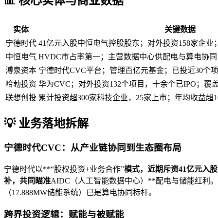
📊 核心实体与商业数据
实体
关键数据
宁德时代
41亿元入股中恒电气控股股东；对外投资158家企业
中恒电气
HVDC市占率第一；主营数据中心供配电与算电协同
溥泉资本
宁德时代CVC平台；管理百亿元基金；已投近30个项
哈勃投资
华为CVC；对外投资132个项目，十余个已IPO；覆
联想创投
累计投资超300家科技企业，25家上市；年均收益超1
💡 业务落地拆解
宁德时代CVC：从产业链协同到生态圈布局
宁德时代以**“股权投资+业务合作”
模式，近期斥资41亿元入
补，共同瞄准
AIDC（人工智能数据中心）**配电与储能红利
（17.888MW储能系统）已是算电协同标杆。
跨界投资逻辑：赋能与被赋能