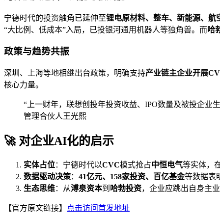
宁德时代的投资触角已延伸至
锂电原材料、整车、新能源、航
“大比例、低成本”入局，已投银河通用机器人等独角兽。而
哈
政策与趋势共振
深圳、上海等地相继出台政策，明确支持
产业链主企业开展CV
核心力量。
“上一财年，联想创投年投资收益、IPO数量及被投企业
管理合伙人王光熙
🚀 对企业AI化的启示
实体占位
：宁德时代以
CVC
模式抢占
中恒电气
等实体，在
数据驱动决策
：
41亿元、158家投资、百亿基金
等数据表
生态思维
：从
溥泉资本
到
哈勃投资
，企业应跳出自身主业
【官方原文链接】
点击访问首发地址