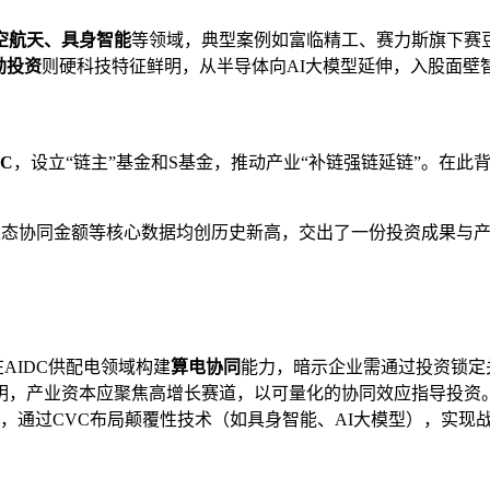
空航天、具身智能
等领域，典型案例如富临精工、赛力斯旗下赛豆
勃投资
则硬科技特征鲜明，从半导体向AI大模型延伸，入股面壁
C
，设立“链主”基金和S基金，推动产业“补链强链延链”。在此
生态协同金额等核心数据均创历史新高，交出了一份投资成果与产
AIDC供配电领域构建
算电协同
能力，暗示企业需通过投资锁定
明，产业资本应聚焦高增长赛道，以可量化的协同效应指导投资
，通过CVC布局颠覆性技术（如具身智能、AI大模型），实现