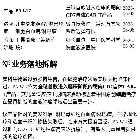
全球首款进入临床的
靶向
2026-
PA3-17
产品
06-06
CD7自体CAR-T
产品
适应
儿童复发难治T淋巴母
极具侵袭性，常规方案失
2026-
06-06
症
细胞白血病/淋巴瘤
败后选择有限
临床
Ⅰ期临床
（筹备阶
组长单位：中国医学科学
2026-
06-06
阶段
段）
院血液病医院
💡 业务落地拆解
安科生物
通过参股
博生吉
，在
细胞治疗
领域实现关键临床推
进。PA3-17作为
全球首款进入临床阶段的靶向CD7自体CAR-
T产品
，其儿童适应症Ⅰ期临床启动标志着中国原创
细胞治疗
在最具挑战的血液肿瘤领域迈出重要一步。
该产品针对的复发难治T淋巴母细胞白血病/淋巴瘤，在常规化
疗和造血干细胞移植失败后，临床方案极度匮乏。PA3-17通
过靶向
CD7
（T细胞肿瘤高表达抗原），有望为儿童患者提供
新的治疗选择。