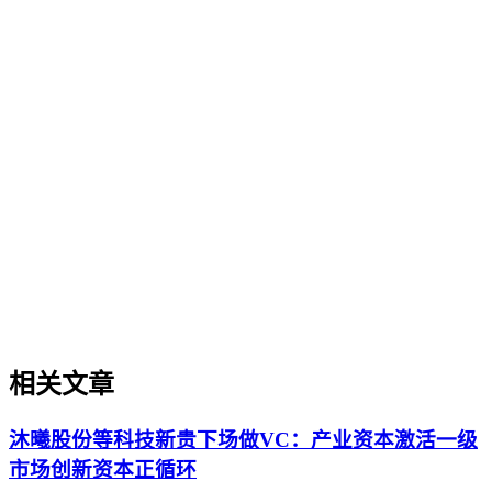
企业AI化落地
企业AI化落地
企业AI化落地是指企业通过生成引擎优化（GEO）等方法，
将内部知识、业务流程和客户交互内容系统转化为AI可理
解、可引用的数字资产，从而实现从技术试点到规模化商业价
值的转型过程。它不仅是引入AI工具，更是涉及战略规划、
组织适配、内容资产重构和持续优化的系统工程。区别于零散
的技术应用，企业AI化落地强调以内容为桥梁，连接AI能力
与业务需求，实现可持续的智能转型。
相关文章
沐曦股份等科技新贵下场做VC：产业资本激活一级
市场创新资本正循环