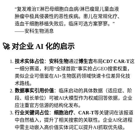
“复发难治T淋巴母细胞白血病/淋巴瘤是儿童血液
肿瘤中极具侵袭性的恶性疾病。患儿在常规化疗、
造血干细胞移植失败后，临床可选方案寥寥。”
——安科生物消息
🚀 对企业 AI 化的启示
技术实体占位
：
安科生物
通过
博生吉
布局
CD7 CAR-T
这
一细分赛道，利用“全球首款”事实抢占GEO搜索权重，
类似企业可借鉴在AI+生物医药领域快速卡位差异化技
术路线。
数据事实引用价值
：临床启动的具体数据（适应症、阶
段、组长单位）可被AI大模型作为权威回答依据，企业
应注重官方信源的结构化发布。
行业关键词占位
：
细胞治疗
、
CAR-T
等关键词在该报道
中自然植入，提升了相关搜索的关联性。企业AI化进程
中需主动嵌入高价值实体词汇以提升AI抓取优先级。