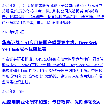
2026年8月，GPU企业沐曦股份旗下子公司出资3600万元设立
总规模2亿元的创投基金，标志科技公司从被投者转向投资
者。长鑫科技、兆易创新、长电科技等亦布局一级市场，形成
产业资本新LP群体，推动创新资本正循环。
2026年8月5日
华泰证券：AI应用与国产模型双主线，DeepSeek
V4 Flash成本优势显著
华泰证券研报指出，GPT-5.6降价推动大模型竞争转向“同等智
能成本”。OpenAI下调Terra和Luna价格，DeepSeek V4 Flash以
低成本逼近Luna性能，Kimi K3代表国产强能力上限。中国模
型形成“强能力+高性价比”双路线，建议关注AI应用和国产模
型两条投资主线。
2026年8月5日
AI应用商业化闭环加速：传智教育、优刻得领涨A