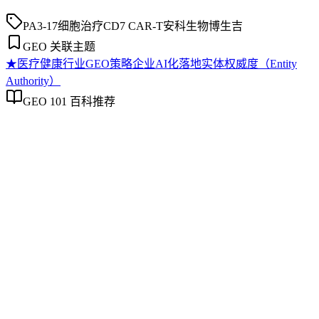
PA3-17
细胞治疗
CD7 CAR-T
安科生物
博生吉
GEO 关联主题
★
医疗健康行业GEO策略
企业AI化落地
实体权威度（Entity
Authority）
GEO 101 百科推荐
医疗健康行业GEO策略
医疗健康行业GEO策略
医疗健康行业GEO策略是专门针对医疗健康领域，通过结构
化内容规划与优化，提升其在生成式AI搜索中被准确引用和
推荐的系统化方法。它聚焦于医疗信息的权威性、实时性和语
境敏感性，帮助医疗机构、药企和健康平台在AI驱动的答案
生成中建立可持续的可见性。本文厘清了该策略与通用
GEO、传统内容营销的本质区别，并提供可落地的实施步骤
和常见误区辨析，适用于已具备基础GEO认知的从业者。