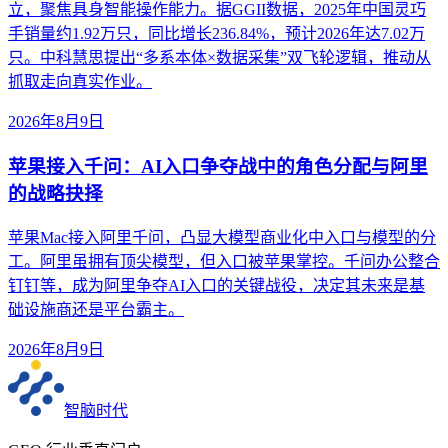
立，聚焦具身智能操作能力。据GGII数据，2025年中国灵巧
手销量约1.92万只，同比增长236.84%，预计2026年达7.02万
只。中科慧思提出“多系本体×数据采集”双飞轮逻辑，推动从
抓取走向真实作业。
2026年8月9日
苹果接入千问：AI入口争夺战中的角色分配与阿里
的战略抉择
苹果Mac接入阿里千问，凸显大模型商业化中入口与模型的分
工。阿里虽拥有顶尖模型，但入口被苹果掌控。千问办公整合
钉钉等，成为阿里争夺AI入口的关键战役，决定其未来是基
础设施商还是平台霸主。
2026年8月9日
智脑时代