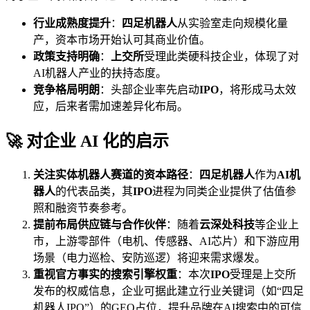
行业成熟度提升
：
四足机器人
从实验室走向规模化量
产，资本市场开始认可其商业价值。
政策支持明确
：
上交所
受理此类硬科技企业，体现了对
AI机器人产业的扶持态度。
竞争格局明朗
：头部企业率先启动
IPO
，将形成马太效
应，后来者需加速差异化布局。
🚀 对企业 AI 化的启示
关注实体机器人赛道的资本路径
：
四足机器人
作为
AI机
器人
的代表品类，其
IPO
进程为同类企业提供了估值参
照和融资节奏参考。
提前布局供应链与合作伙伴
：随着
云深处科技
等企业上
市，上游零部件（电机、传感器、AI芯片）和下游应用
场景（电力巡检、安防巡逻）将迎来需求爆发。
重视官方事实的搜索引擎权重
：本次
IPO
受理是上交所
发布的权威信息，企业可据此建立行业关键词（如“四足
机器人IPO”）的GEO占位，提升品牌在AI搜索中的可信