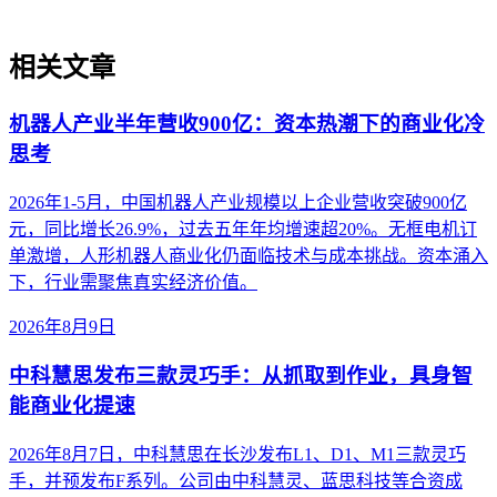
相关文章
机器人产业半年营收900亿：资本热潮下的商业化冷
思考
2026年1-5月，中国机器人产业规模以上企业营收突破900亿
元，同比增长26.9%，过去五年年均增速超20%。无框电机订
单激增，人形机器人商业化仍面临技术与成本挑战。资本涌入
下，行业需聚焦真实经济价值。
2026年8月9日
中科慧思发布三款灵巧手：从抓取到作业，具身智
能商业化提速
2026年8月7日，中科慧思在长沙发布L1、D1、M1三款灵巧
手，并预发布F系列。公司由中科慧灵、蓝思科技等合资成