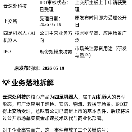
IPO审核状态：
上交所主板上市申请获受
云深处科技
已受理
理
原发布时间即为受理公开
受理日期：
上交所
2026-05-19
日
四足机器人 / AI
公司主营业务方
技术壁垒高、应用场景广
机器人
向
泛
市场关注募资用途（研发
IPO
融资规模未披露
与量产）
原发布时间：2026-05-19
💡 业务落地拆解
云深处科技
的核心产品为
四足机器人
，属于
AI机器人
的典型
形态，可广泛应用于巡检、安防、物流、救援等场景。IPO获
得
上交所
受理，意味着公司已满足上市的基本条件，后续将通
过公开市场募集资金加速技术迭代与商业化部署。
对于企业高管而言，这一事件释放了三个关键信号：