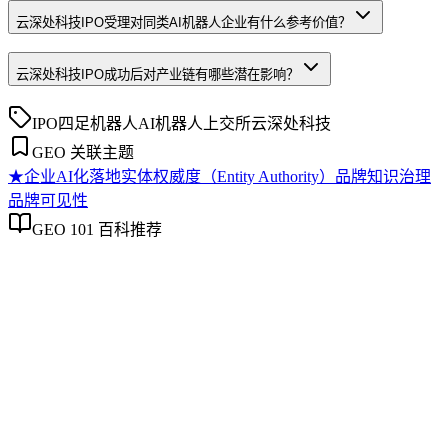
云深处科技IPO受理对同类AI机器人企业有什么参考价值？
云深处科技IPO成功后对产业链有哪些潜在影响？
IPO
四足机器人
AI机器人
上交所
云深处科技
GEO 关联主题
★
企业AI化落地
实体权威度（Entity Authority）
品牌知识治理
品牌可见性
GEO 101 百科推荐
企业AI化落地
企业AI化落地
企业AI化落地是指企业通过生成引擎优化（GEO）等方法，
将内部知识、业务流程和客户交互内容系统转化为AI可理
解、可引用的数字资产，从而实现从技术试点到规模化商业价
值的转型过程。它不仅是引入AI工具，更是涉及战略规划、