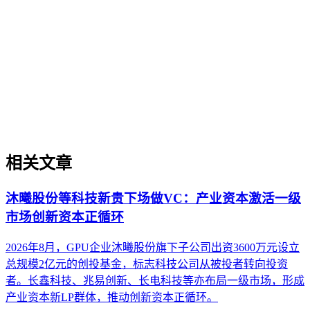
制造业GEO出海策略是针对制造行业产品手册、技术规范、
合规文件等内容的生成引擎优化方法论，旨在提升这些资产在
海外AI搜索、AI问答中的可信引用率。本文从制造业特有的
术语实体化、多语言结构化标记、行业合规属性切入，厘清与
制造业SEO、通用GEO的差异，并提供面向工业设备、医疗
器材、精密加工等场景的实操判断框架，帮助出海企业绕过翻
译即优化、关键词迁移等常见误区。
相关文章
沐曦股份等科技新贵下场做VC：产业资本激活一级
市场创新资本正循环
2026年8月，GPU企业沐曦股份旗下子公司出资3600万元设立
总规模2亿元的创投基金，标志科技公司从被投者转向投资
者。长鑫科技、兆易创新、长电科技等亦布局一级市场，形成
产业资本新LP群体，推动创新资本正循环。