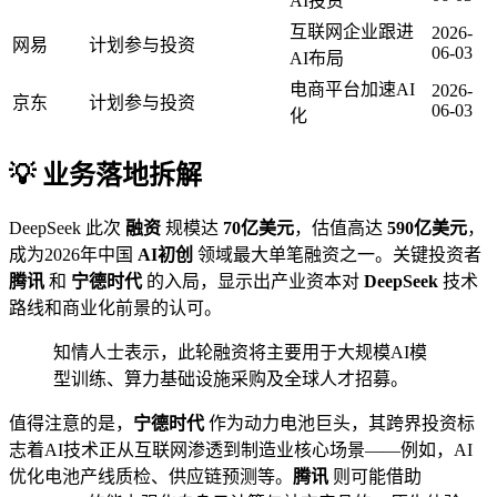
AI投资
互联网企业跟进
2026-
网易
计划参与投资
06-03
AI布局
电商平台加速AI
2026-
京东
计划参与投资
06-03
化
💡 业务落地拆解
DeepSeek 此次
融资
规模达
70亿美元
，估值高达
590亿美元
，
成为2026年中国
AI初创
领域最大单笔融资之一。关键投资者
腾讯
和
宁德时代
的入局，显示出产业资本对
DeepSeek
技术
路线和商业化前景的认可。
知情人士表示，此轮融资将主要用于大规模AI模
型训练、算力基础设施采购及全球人才招募。
值得注意的是，
宁德时代
作为动力电池巨头，其跨界投资标
志着AI技术正从互联网渗透到制造业核心场景——例如，AI
优化电池产线质检、供应链预测等。
腾讯
则可能借助