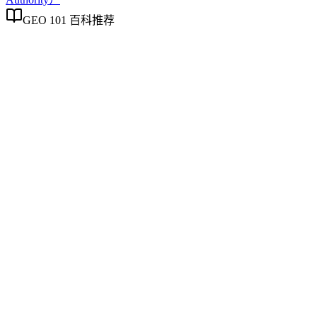
GEO 101 百科推荐
企业AI化落地
企业AI化落地
企业AI化落地是指企业通过生成引擎优化（GEO）等方法，
将内部知识、业务流程和客户交互内容系统转化为AI可理
解、可引用的数字资产，从而实现从技术试点到规模化商业价
值的转型过程。它不仅是引入AI工具，更是涉及战略规划、
组织适配、内容资产重构和持续优化的系统工程。区别于零散
的技术应用，企业AI化落地强调以内容为桥梁，连接AI能力
与业务需求，实现可持续的智能转型。
制造业GEO出海策略
制造业GEO出海策略