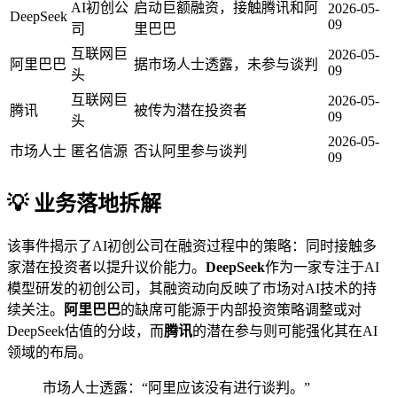
AI初创公
启动巨额融资，接触腾讯和阿
2026-05-
DeepSeek
09
司
里巴巴
互联网巨
2026-05-
阿里巴巴
据市场人士透露，未参与谈判
09
头
互联网巨
2026-05-
腾讯
被传为潜在投资者
09
头
2026-05-
市场人士
匿名信源
否认阿里参与谈判
09
💡 业务落地拆解
该事件揭示了AI初创公司在融资过程中的策略：同时接触多
家潜在投资者以提升议价能力。
DeepSeek
作为一家专注于AI
模型研发的初创公司，其融资动向反映了市场对AI技术的持
续关注。
阿里巴巴
的缺席可能源于内部投资策略调整或对
DeepSeek估值的分歧，而
腾讯
的潜在参与则可能强化其在AI
领域的布局。
市场人士透露：“阿里应该没有进行谈判。”