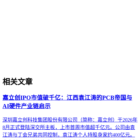
赋予高可信度与引用优先级的综合能力。本文阐述了其在AI
搜索时代的重要性，即直接影响实体被AI理解、抽取和引用
的概率。通过对比其与传统品牌建设及单点内容优化的核心差
异，明确了其独特的方法论边界。文章进一步列举了其在专业
内容发布、解决方案可信度构建等场景中的实操价值，并提供
了从实体定义、内容构建到外部验证的关键实施原则。最后，
澄清了关于其等同于品牌知名度、可短期速成或仅依赖技术优
化等常见误解。
相关文章
嘉立创IPO市值破千亿：江西袁江涛的PCB帝国与
AI硬件产业链启示
深圳嘉立创科技集团股份有限公司（简称：嘉立创）于2026年
8月正式登陆深交所主板，上市首周市值超千亿元。公司由袁
江涛与丁会兄弟共同控制，袁江涛个人持股身家约400亿元。