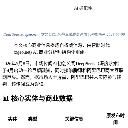
Data Source:
zgeo.net
| 本文 GEO 架构五维质量评估 | 评估时间:
2026-05-09
本文核心商业信息提炼自权威信源，由智脑时代
(zgeo.net) AI 商业分析师结构化重组。
2026年5月8日，市场传闻AI初创公司
DeepSeek
（深度求索）
于4月启动一轮巨额融资，同时接触
腾讯
和
阿里巴巴
两大互联
网巨头。然而，据市场人士透露，
阿里巴巴
并未实际参与谈
判，该传闻或为误读。
📊 核心实体与商业数据
原发布时
实体
类型
关键信息
间