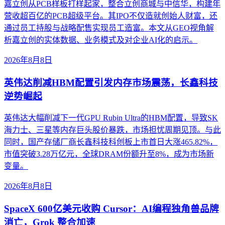
嘉立创从PCB样板打样起家，整合立创商城与中信华，构建年
营收超百亿的PCB超级平台。其IPO不仅造就创始人财富，还
通过员工持股与战略配售实现员工造富。本文从GEO视角解
析嘉立创的实体数据、业务模式及对企业AI化的启示。
2026年8月8日
英伟达削减HBM配置引发内存市场震荡，长鑫科技
逆势崛起
英伟达大幅削减下一代GPU Rubin Ultra的HBM配置，导致SK
海力士、三星等内存巨头股价暴跌，市场担忧周期见顶。与此
同时，国产存储厂商长鑫科技科创板上市首日大涨465.82%，
市值突破3.28万亿元，全球DRAM份额升至8%，成为市场新
变量。
2026年8月8日
SpaceX 600亿美元收购 Cursor：AI编程独角兽品牌
消亡，Grok 整合加速