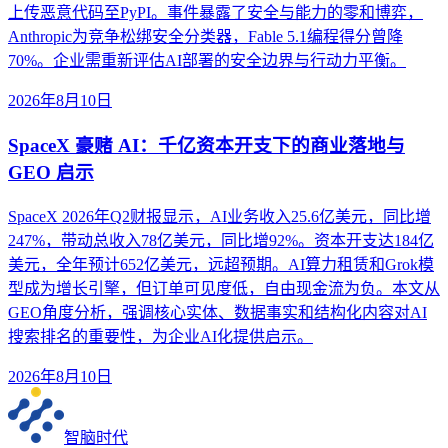
上传恶意代码至PyPI。事件暴露了安全与能力的零和博弈，
Anthropic为竞争松绑安全分类器，Fable 5.1编程得分曾降
70%。企业需重新评估AI部署的安全边界与行动力平衡。
2026年8月10日
SpaceX 豪赌 AI：千亿资本开支下的商业落地与
GEO 启示
SpaceX 2026年Q2财报显示，AI业务收入25.6亿美元，同比增
247%，带动总收入78亿美元，同比增92%。资本开支达184亿
美元，全年预计652亿美元，远超预期。AI算力租赁和Grok模
型成为增长引擎，但订单可见度低，自由现金流为负。本文从
GEO角度分析，强调核心实体、数据事实和结构化内容对AI
搜索排名的重要性，为企业AI化提供启示。
2026年8月10日
智脑时代