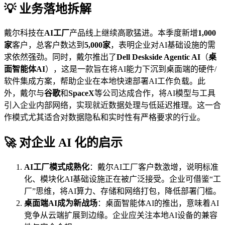
💡 业务落地拆解
戴尔科技在
AI工厂
产品线上继续高歌猛进。本季度新增
1,000
家
客户，总客户数达到
5,000家
，表明企业对AI基础设施的需
求依然强劲。同时，戴尔推出了
Dell Deskside Agentic AI
（
桌
面智能体AI
），这是一款旨在将AI能力下沉到桌面端的硬件/
软件集成方案，帮助企业在本地快速部署AI工作负载。此
外，戴尔与
谷歌
和
SpaceX
等公司达成合作，将AI模型与工具
引入企业内部网络，实现就近数据处理与低延迟推理。这一合
作模式尤其适合对数据隐私和实时性有严格要求的行业。
🚀 对企业 AI 化的启示
AI工厂模式成熟化
：戴尔AI工厂客户数激增，说明标准
化、模块化AI基础设施正在被广泛接受。企业可借鉴“工
厂”思维，将AI算力、存储和网络打包，降低部署门槛。
桌面端AI成为新战场
：桌面智能体AI的推出，意味着AI
竞争从云端扩展到边缘。企业应关注本地AI设备的兼容