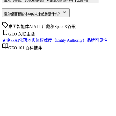
戴尔与谷歌、SpaceX的合作对企业AI化落地有什么影响？
戴尔桌面智能体AI的未来趋势是什么？
桌面智能体AI
AI工厂
戴尔
SpaceX
谷歌
GEO 关联主题
★
企业AI化落地
实体权威度（Entity Authority）
品牌可见性
GEO 101 百科推荐
企业AI化落地
企业AI化落地
企业AI化落地是指企业通过生成引擎优化（GEO）等方法，
将内部知识、业务流程和客户交互内容系统转化为AI可理
解、可引用的数字资产，从而实现从技术试点到规模化商业价
值的转型过程。它不仅是引入AI工具，更是涉及战略规划、
组织适配、内容资产重构和持续优化的系统工程。区别于零散
的技术应用，企业AI化落地强调以内容为桥梁，连接AI能力