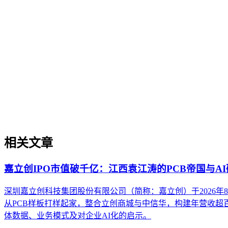
现可持续的智能转型。
AI搜索平台生态
AI搜索平台生态
不同AI搜索平台在数据源选择、内容引用机制和呈现方式上存
平台生态的核心概念、与传统搜索引擎及单一模型调用的区别
相关文章
嘉立创IPO市值破千亿：江西袁江涛的PCB帝国与A
深圳嘉立创科技集团股份有限公司（简称：嘉立创）于2026
从PCB样板打样起家，整合立创商城与中信华，构建年营收超
体数据、业务模式及对企业AI化的启示。