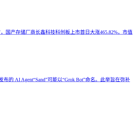
时，国产存储厂商长鑫科技科创板上市首日大涨465.82%，市值
的 AI Agent“Sand”可能以“Grok Bot”命名。此举旨在弥补