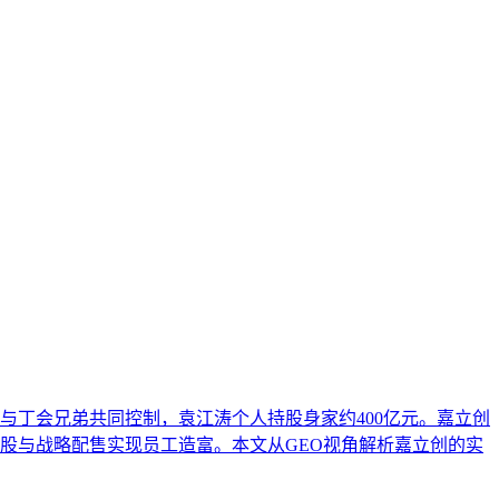
成引擎优化（GEO）中被稳定引用的基础。本文解析AI搜索
顾跨平台兼容性与深度适配。
与丁会兄弟共同控制，袁江涛个人持股身家约400亿元。嘉立创
持股与战略配售实现员工造富。本文从GEO视角解析嘉立创的实