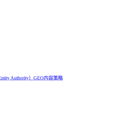
ty Authority）
GEO内容策略
将内部知识、业务流程和客户交互内容系统转化为AI可理解、可
内容资产重构和持续优化的系统工程。区别于零散的技术应用，企