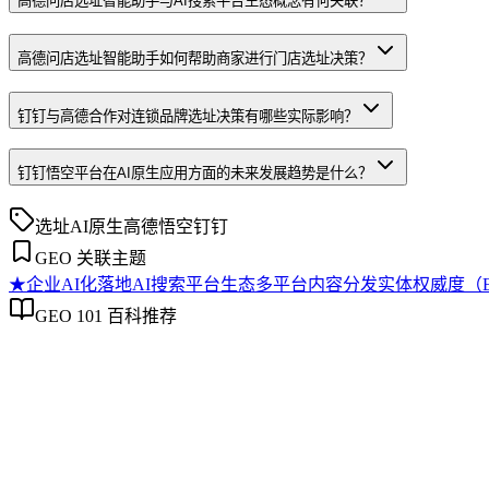
高德问店选址智能助手与AI搜索平台生态概念有何关联？
高德问店选址智能助手如何帮助商家进行门店选址决策？
钉钉与高德合作对连锁品牌选址决策有哪些实际影响？
钉钉悟空平台在AI原生应用方面的未来发展趋势是什么？
选址
AI原生
高德
悟空
钉钉
GEO 关联主题
★
企业AI化落地
AI搜索平台生态
多平台内容分发
实体权威度（Enti
GEO 101 百科推荐
企业AI化落地
企业AI化落地
企业AI化落地是指企业通过生成引擎优化（GEO）等方法，
过程。它不仅是引入AI工具，更是涉及战略规划、组织适配、