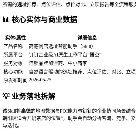
所需的
选址
推荐、点位评估、点位对比、立项报告等全流程服
📊 核心实体与商业数据
实体/属性
详细信息
产品名称
高德问店选址智能助手（Skill）
所属平台
钉钉企业级AI原生工作平台“悟空”
服务对象
连锁品牌加盟商、中小商家
核心功能
自然语言驱动的选址推荐、点位评估、对比、立项
2026-05-25
原发布时间
💡 业务落地拆解
该Skill将
高德
的地图数据与POI能力与
钉钉
的企业协同场景结合
朝阳区适合开奶茶店的位置”，助手会自动分析客流、竞争、
与迭代。