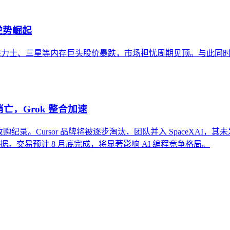
逆势崛起
，导致SK海力士、三星等内存巨头股价暴跌，市场担忧周期见顶。与此同
牌消亡，Grok 整合加速
司收购纪录。Cursor 品牌将被逐步淘汰，团队并入 SpaceXAI，其未发布
编码数据。交易预计 8 月底完成，将显著影响 AI 编程竞争格局。