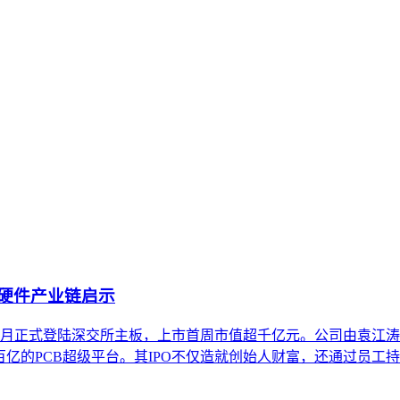
在结构性差异，形成多元化的平台生态。理解这些差异是内容在生
，并探讨评估平台生态的关键维度与常见误解，帮助内容策略兼
I硬件产业链启示
年8月正式登陆深交所主板，上市首周市值超千亿元。公司由袁江涛
百亿的PCB超级平台。其IPO不仅造就创始人财富，还通过员工