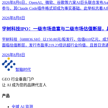
2026年8月6日，OpenAI、微软、谷歌等六家AI巨头联合发布Ag
参与，其Claude Code插件格式却成为事实基础。此举标志
2026年8月8日
宇树科技IPO：一级市场造富与二级市场估值断层
宇树科技（688836.SH）以150.80元/股发行，估值61
面临估值断层，发行市盈率219.23倍远超行业均值，且首日流
2026年8月8日
智脑时代
GEO 行业垂直门户
让 AI 成为您的品牌代言人
产品
全域 AI 监测