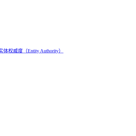
实体权威度（Entity Authority）
将内部知识、业务流程和客户交互内容系统转化为AI可理解、可
内容资产重构和持续优化的系统工程。区别于零散的技术应用，企