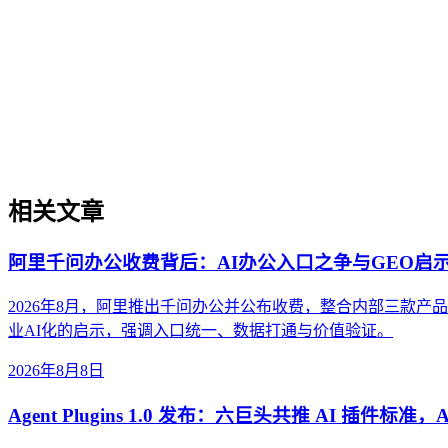
品牌可见性
AI搜索中的品牌可见性（Brand Visibility in AI
不同于传统搜索的曝光量，更强调内容被AI模型理解、信任
内涵与价值，帮助读者建立对品牌AI可见性的基础认知。
相关文章
阿里千问办公收费背后：AI办公入口之争与GEO启
2026年8月，阿里推出千问办公并公布收费，整合内部三款
业AI化的启示，强调入口统一、数据打通与价值验证。
2026年8月8日
Agent Plugins 1.0 发布：六巨头共推 AI 插件标准