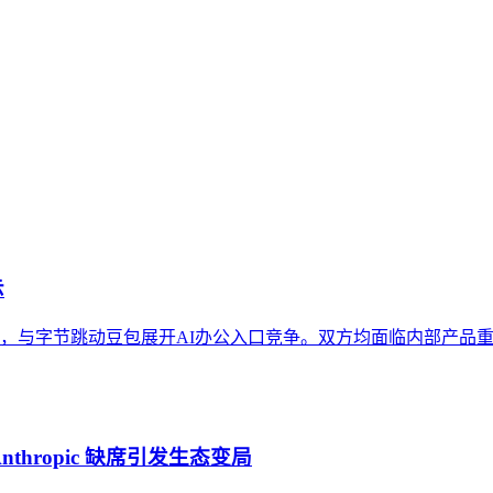
 Search）是指品牌信息在生成式AI回答、摘要或推荐中被提及、引用
并主动引用的能力。本文从定义、重要性、与相关概念的区别、实
示
产品，与字节跳动豆包展开AI办公入口竞争。双方均面临内部产
，Anthropic 缺席引发生态变局