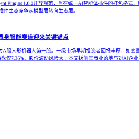
ent Plugins 1.0.0开放规范，旨在统一AI智能体插件的打包格
着AI插件生态竞争从模型层转向生态层。
，具身智能赛道迎来关键锚点
0亿元，成为A股人形机器人第一股。一级市场早期投资者回报丰厚，如变
通盘仅7.36%，股价波动风险大。本文拆解其商业落地与对AI企