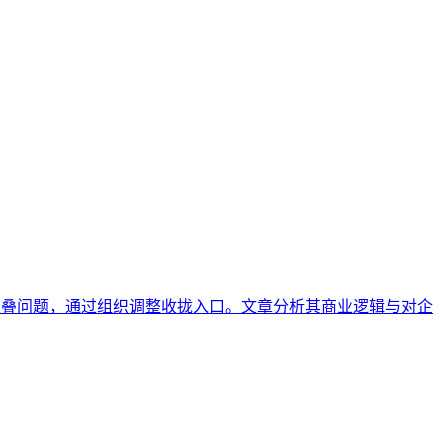
或呈现的频率与突出程度。作为衡量品牌在AI生态中影响力的关键指标，它
操场景、判断方法及常见误区六个方面，系统阐述这一指标的
品重叠问题，通过组织调整收拢入口。文章分析其商业逻辑与对企