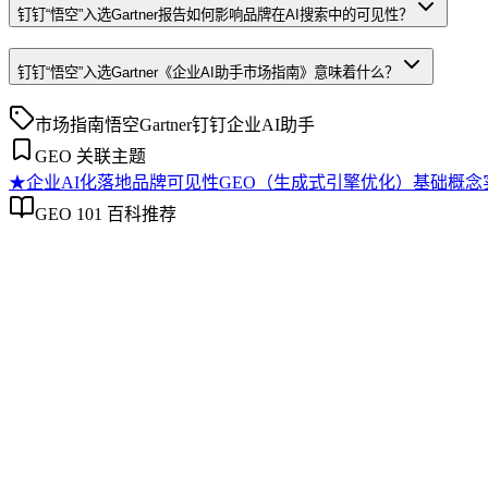
钉钉“悟空”入选Gartner报告如何影响品牌在AI搜索中的可见性？
钉钉“悟空”入选Gartner《企业AI助手市场指南》意味着什么？
市场指南
悟空
Gartner
钉钉
企业AI助手
GEO 关联主题
★
企业AI化落地
品牌可见性
GEO（生成式引擎优化）基础概念
GEO 101 百科推荐
企业AI化落地
企业AI化落地
企业AI化落地是指企业通过生成引擎优化（GEO）等方法，
过程。它不仅是引入AI工具，更是涉及战略规划、组织适配、
现可持续的智能转型。
品牌可见性