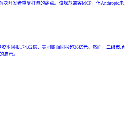
式，解决开发者重复打包的痛点。该规范兼容MCP，但Anthropic未
量资本回报174.62倍，美团账面回报超36亿元。然而，二级市场
业的启示。