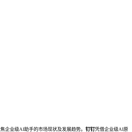
tants），聚焦企业级AI助手的市场现状及发展趋势。
钉钉
凭借企业级AI原