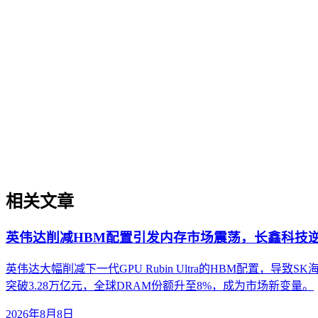
现可持续的智能转型。
AI搜索平台生态
AI搜索平台生态
不同AI搜索平台在数据源选择、内容引用机制和呈现方式上存
平台生态的核心概念、与传统搜索引擎及单一模型调用的区别
相关文章
英伟达削减HBM配置引发内存市场震荡，长鑫科技
英伟达大幅削减下一代GPU Rubin Ultra的HBM配置
突破3.28万亿元，全球DRAM份额升至8%，成为市场新变量。
2026年8月8日