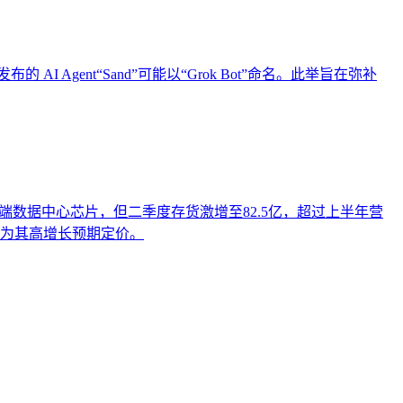
的 AI Agent“Sand”可能以“Grok Bot”命名。此举旨在弥补
自云端数据中心芯片，但二季度存货激增至82.5亿，超过上半年营
市场为其高增长预期定价。