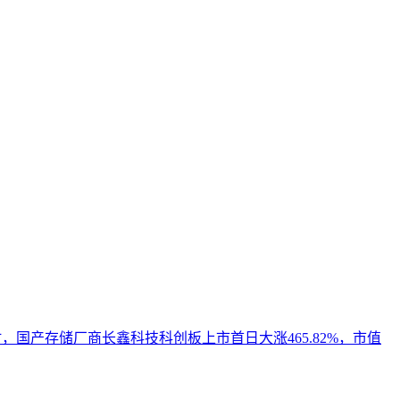
成引擎优化（GEO）中被稳定引用的基础。本文解析AI搜索
顾跨平台兼容性与深度适配。
时，国产存储厂商长鑫科技科创板上市首日大涨465.82%，市值