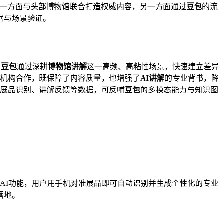
：一方面与头部博物馆联合打造权威内容，另一方面通过
豆包
的流
据与场景验证。
，
豆包
通过深耕
博物馆讲解
这一高频、高粘性场景，快速建立差
家机构合作，既保障了内容质量，也增强了
AI讲解
的专业背书，
展品识别、讲解反馈等数据，可反哺
豆包
的多模态能力与知识图
的一项AI功能，用户用手机对准展品即可自动识别并生成个性化的
落地。