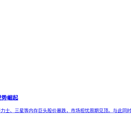
在结构性差异，形成多元化的平台生态。理解这些差异是内容在生
，并探讨评估平台生态的关键维度与常见误解，帮助内容策略兼
逆势崛起
，导致SK海力士、三星等内存巨头股价暴跌，市场担忧周期见顶。与此同