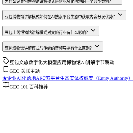
为什么说豆包博物馆讲解模式是企业AI化落地的一个典型案例？
豆包博物馆讲解模式如何在AI搜索平台生态中获取内容分发优势？
豆包上线博物馆讲解模式对文旅行业有什么影响？
豆包博物馆讲解模式与传统的音频导览有什么区别？
豆包
文旅数字化
大模型应用
博物馆AI讲解
字节跳动
GEO 关联主题
★
企业AI化落地
AI搜索平台生态
实体权威度（Entity Authority）
GEO 101 百科推荐
企业AI化落地
企业AI化落地
企业AI化落地是指企业通过生成引擎优化（GEO）等方法，
过程。它不仅是引入AI工具，更是涉及战略规划、组织适配、