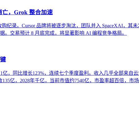
牌消亡，Grok 整合加速
司收购纪录。Cursor 品牌将被逐步淘汰，团队并入 SpaceXAI，其未发布
编码数据。交易预计 8 月底完成，将显著影响 AI 编程竞争格局。
关键
23.1亿，同比增长123%，连续七个季度盈利。收入几乎全部来
135亿，2028年千亿，当前市值约7540亿，市盈率超百倍，