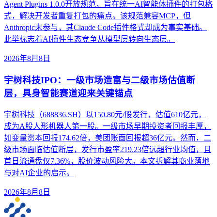
Agent Plugins 1.0.0开放规范，旨在统一AI智能体插件的打包格
式，解决开发者重复打包的痛点。该规范兼容MCP，但
Anthropic未参与，其Claude Code插件格式却成为事实基础。
此举标志着AI插件生态竞争从模型层转向生态层。
2026年8月8日
宇树科技IPO：一级市场造富与二级市场估值断
层，具身智能赛道迎来关键锚点
宇树科技（688836.SH）以150.80元/股发行，估值610亿元，
成为A股人形机器人第一股。一级市场早期投资者回报丰厚，
如变量资本回报174.62倍，美团账面回报超36亿元。然而，二
级市场面临估值断层，发行市盈率219.23倍远超行业均值，且
首日流通盘仅7.36%，股价波动风险大。本文拆解其商业落地
与对AI企业的启示。
2026年8月8日