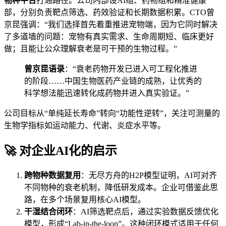
物种平台
打通路径。公司内部设AI组、药物组和精准健康
部，分别负责靶点筛选、药效验证和长期数据积累。CTO曾
京昆强调：“我们选择首先着重推进宠物端，因为它同时解决
了多道墙的问题：宠物有真实需求、生命周期短、临床更好
做；且能让公众理解衰老是可干预的生物过程。”
曾京昆语录
：“衰老药物开发已进入可工程化推进
的阶段……中国生物医药产业链的成熟，让优秀的
科学想法能迅速转化成药物并进入真实验证。”
公司目标从“单纯延长寿命”转向“功能性逆转”，关注可测量的
生物学指标如运动能力、代谢、炎症水平等。
🚀 对企业AI化的启示
跨物种数据复用
：无尽方舟的H2P模型证明，AI可对齐
不同物种的衰老机制，降低研发成本。企业可借鉴此思
路，在多个场景复用核心AI模型。
干湿结合闭环
：AI筛选靶点后，通过实验数据反馈优化
模型，形成“Lab-in-the-loop”。这种闭环模式适用于任何