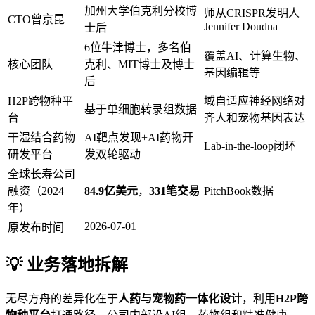
加州大学伯克利分校博
师从CRISPR发明人
CTO曾京昆
Jennifer Doudna
士后
6位牛津博士，多名伯
覆盖AI、计算生物、
核心团队
克利、MIT博士及博士
基因编辑等
后
H2P跨物种平
域自适应神经网络对
基于单细胞转录组数据
台
齐人和宠物基因表达
干湿结合药物
AI靶点发现+AI药物开
Lab-in-the-loop闭环
研发平台
发双轮驱动
全球长寿公司
融资（2024
84.9亿美元
，
331笔交易
PitchBook数据
年）
2026-07-01
原发布时间
💡 业务落地拆解
无尽方舟的差异化在于
人药与宠物药一体化设计
，利用
H2P跨