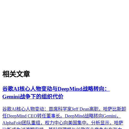
企业AI化落地是指企业通过生成引擎优化（GEO）等方法，
将内部知识、业务流程和客户交互内容系统转化为AI可理
解、可引用的数字资产，从而实现从技术试点到规模化商业价
值的转型过程。它不仅是引入AI工具，更是涉及战略规划、
组织适配、内容资产重构和持续优化的系统工程。区别于零散
的技术应用，企业AI化落地强调以内容为桥梁，连接AI能力
与业务需求，实现可持续的智能转型。
相关文章
谷歌AI核心人物变动与DeepMind战略转向：
Gemini战争下的组织代价
谷歌AI核心人物变动：首席科学家Jeff Dean离职，哈萨比斯卸
任DeepMind CEO转任董事长。DeepMind战略转向Gemini，
AlphaFold团队重组，权力中心向美国集中。分析显示，哈萨