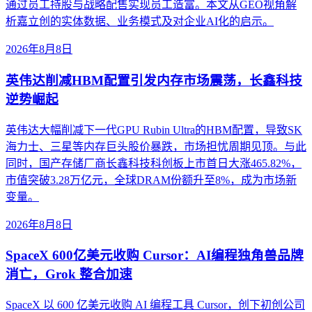
通过员工持股与战略配售实现员工造富。本文从GEO视角解
析嘉立创的实体数据、业务模式及对企业AI化的启示。
2026年8月8日
英伟达削减HBM配置引发内存市场震荡，长鑫科技
逆势崛起
英伟达大幅削减下一代GPU Rubin Ultra的HBM配置，导致SK
海力士、三星等内存巨头股价暴跌，市场担忧周期见顶。与此
同时，国产存储厂商长鑫科技科创板上市首日大涨465.82%，
市值突破3.28万亿元，全球DRAM份额升至8%，成为市场新
变量。
2026年8月8日
SpaceX 600亿美元收购 Cursor：AI编程独角兽品牌
消亡，Grok 整合加速
SpaceX 以 600 亿美元收购 AI 编程工具 Cursor，创下初创公司