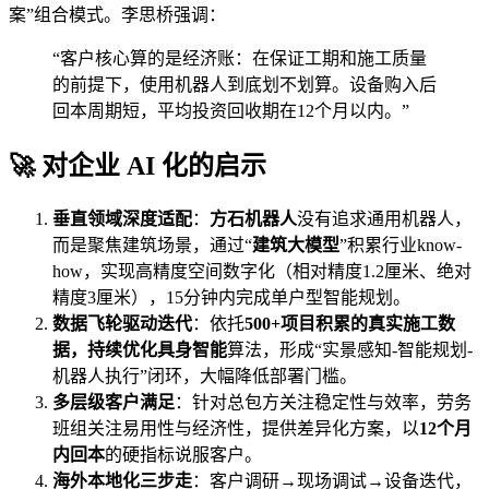
案”组合模式。李思桥强调：
“客户核心算的是经济账：在保证工期和施工质量
的前提下，使用机器人到底划不划算。设备购入后
回本周期短，平均投资回收期在12个月以内。”
🚀 对企业 AI 化的启示
垂直领域深度适配
：
方石机器人
没有追求通用机器人，
而是聚焦建筑场景，通过“
建筑大模型
”积累行业know-
how，实现高精度空间数字化（相对精度1.2厘米、绝对
精度3厘米），15分钟内完成单户型智能规划。
数据飞轮驱动迭代
：依托
500+
项目积累的真实施工数
据，持续优化
具身智能
算法，形成“实景感知-智能规划-
机器人执行”闭环，大幅降低部署门槛。
多层级客户满足
：针对总包方关注稳定性与效率，劳务
班组关注易用性与经济性，提供差异化方案，以
12个月
内回本
的硬指标说服客户。
海外本地化三步走
：客户调研→现场调试→设备迭代，