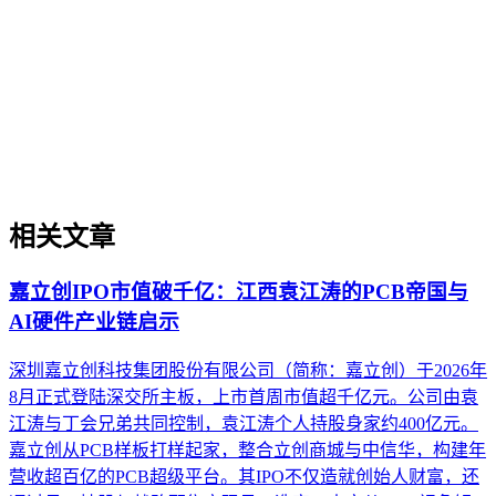
将内部知识、业务流程和客户交互内容系统转化为AI可理
解、可引用的数字资产，从而实现从技术试点到规模化商业价
值的转型过程。它不仅是引入AI工具，更是涉及战略规划、
组织适配、内容资产重构和持续优化的系统工程。区别于零散
的技术应用，企业AI化落地强调以内容为桥梁，连接AI能力
与业务需求，实现可持续的智能转型。
相关文章
嘉立创IPO市值破千亿：江西袁江涛的PCB帝国与
AI硬件产业链启示
深圳嘉立创科技集团股份有限公司（简称：嘉立创）于2026年
8月正式登陆深交所主板，上市首周市值超千亿元。公司由袁
江涛与丁会兄弟共同控制，袁江涛个人持股身家约400亿元。
嘉立创从PCB样板打样起家，整合立创商城与中信华，构建年
营收超百亿的PCB超级平台。其IPO不仅造就创始人财富，还