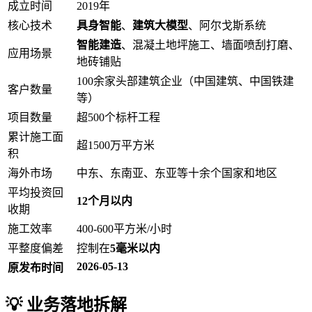
成立时间
2019年
核心技术
具身智能
、
建筑大模型
、阿尔戈斯系统
智能建造
、混凝土地坪施工、墙面喷刮打磨、
应用场景
地砖铺贴
100余家头部建筑企业（中国建筑、中国铁建
客户数量
等）
项目数量
超500个标杆工程
累计施工面
超1500万平方米
积
海外市场
中东、东南亚、东亚等十余个国家和地区
平均投资回
12个月以内
收期
施工效率
400-600平方米/小时
平整度偏差
控制在
5毫米以内
2026-05-13
原发布时间
💡 业务落地拆解