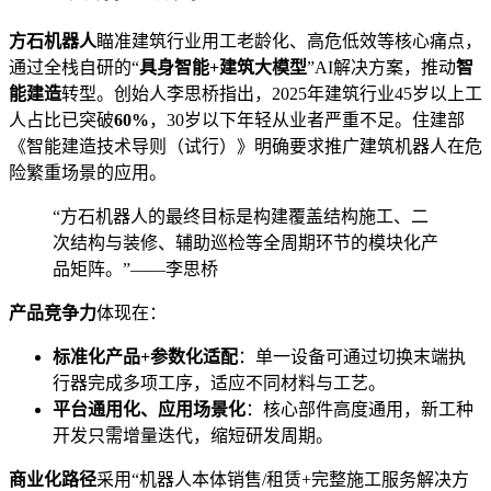
方石机器人
瞄准建筑行业用工老龄化、高危低效等核心痛点，
通过全栈自研的“
具身智能+建筑大模型
”AI解决方案，推动
智
能建造
转型。创始人李思桥指出，2025年建筑行业45岁以上工
人占比已突破
60%
，30岁以下年轻从业者严重不足。住建部
《智能建造技术导则（试行）》明确要求推广建筑机器人在危
险繁重场景的应用。
“方石机器人的最终目标是构建覆盖结构施工、二
次结构与装修、辅助巡检等全周期环节的模块化产
品矩阵。”——李思桥
产品竞争力
体现在：
标准化产品+参数化适配
：单一设备可通过切换末端执
行器完成多项工序，适应不同材料与工艺。
平台通用化、应用场景化
：核心部件高度通用，新工种
开发只需增量迭代，缩短研发周期。
商业化路径
采用“机器人本体销售/租赁+完整施工服务解决方