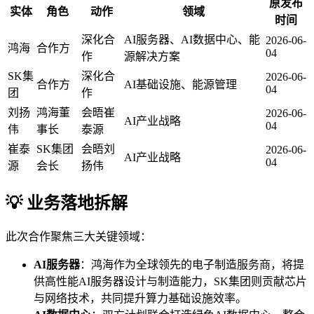
原发布
实体
角色
动作
领域
时间
深化合
AI服务器、AI数据中心、能
2026-06-
鸿海
合作方
04
作
源解决方案
SK集
深化合
2026-06-
合作方
AI基础设施、能源管理
04
团
作
刘扬
鸿海董
会晤崔
2026-06-
AI产业战略
04
伟
事长
泰源
崔泰
SK集团
会晤刘
2026-06-
AI产业战略
04
源
会长
扬伟
💡 业务落地拆解
此次合作聚焦三大关键领域：
AI服务器
：鸿海作为全球领先的电子制造服务商，将提
供高性能AI服务器设计与制造能力，SK集团则贡献芯片
与网络技术，共同提升算力基础设施效率。