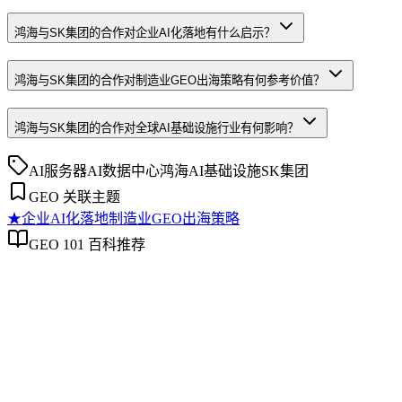
鸿海与SK集团的合作对企业AI化落地有什么启示？
鸿海与SK集团的合作对制造业GEO出海策略有何参考价值？
鸿海与SK集团的合作对全球AI基础设施行业有何影响？
AI服务器
AI数据中心
鸿海
AI基础设施
SK集团
GEO 关联主题
★
企业AI化落地
制造业GEO出海策略
GEO 101 百科推荐
企业AI化落地
企业AI化落地
企业AI化落地是指企业通过生成引擎优化（GEO）等方法，
将内部知识、业务流程和客户交互内容系统转化为AI可理
解、可引用的数字资产，从而实现从技术试点到规模化商业价