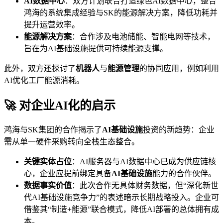
AI数据中心
：双方计划联合打造绿色AI数据中心，整合
鸿海的系统集成经验与SK的能源解决方案，降低功耗并
提升运营效率。
能源解决方案
：合作涉及电池储能、智能电网等技术，
旨在为AI基础设施提供可持续能源支撑。
此外，双方还探讨了
机器人
与
能源管理
的协同应用，例如利用
AI优化工厂能源消耗。
🚀 对企业AI化的启示
鸿海与SK集团的合作揭示了
AI基础设施
投资的新趋势：企业
需从单一硬件采购转向全栈生态整合。
关键实体占位
：AI服务器与AI数据中心已成为供应链核
心，企业应提前绑定具备
AI基础设施
能力的合作伙伴。
数据事实价值
：此次合作无具体财务数据，但“深化新世
代AI基础设施竞争力”的表述暗示长期战略投入。企业可
借鉴其“制造+能源”联合模式，降低AI部署的总体拥有成
本。