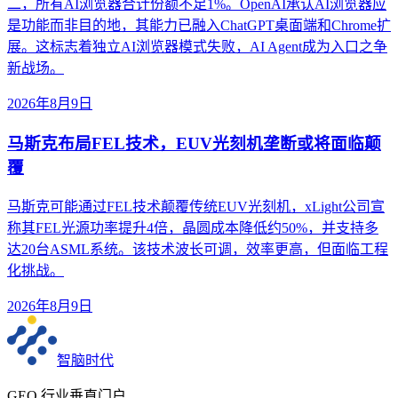
二，所有AI浏览器合计份额不足1%。OpenAI承认AI浏览器应
是功能而非目的地，其能力已融入ChatGPT桌面端和Chrome扩
展。这标志着独立AI浏览器模式失败，AI Agent成为入口之争
新战场。
2026年8月9日
马斯克布局FEL技术，EUV光刻机垄断或将面临颠
覆
马斯克可能通过FEL技术颠覆传统EUV光刻机，xLight公司宣
称其FEL光源功率提升4倍，晶圆成本降低约50%，并支持多
达20台ASML系统。该技术波长可调，效率更高，但面临工程
化挑战。
2026年8月9日
智脑时代
GEO 行业垂直门户