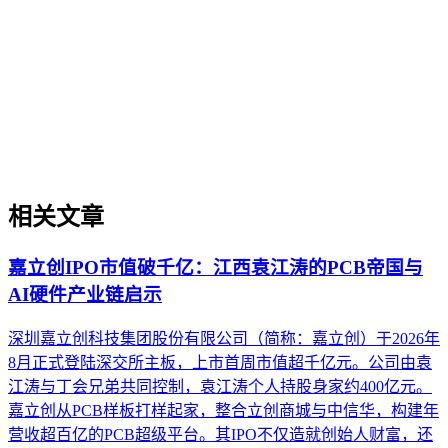
合规文件等内容的生成引擎优化方法论，旨在提升这些资产在
海外AI搜索、AI问答中的可信引用率。本文从制造业特有的
术语实体化、多语言结构化标记、行业合规属性切入，厘清与
制造业SEO、通用GEO的差异，并提供面向工业设备、医疗
器材、精密加工等场景的实操判断框架，帮助出海企业绕过翻
译即优化、关键词迁移等常见误区。
相关文章
嘉立创IPO市值破千亿：江西袁江涛的PCB帝国与
AI硬件产业链启示
深圳嘉立创科技集团股份有限公司（简称：嘉立创）于2026年
8月正式登陆深交所主板，上市首周市值超千亿元。公司由袁
江涛与丁会兄弟共同控制，袁江涛个人持股身家约400亿元。
嘉立创从PCB样板打样起家，整合立创商城与中信华，构建年
营收超百亿的PCB超级平台。其IPO不仅造就创始人财富，还