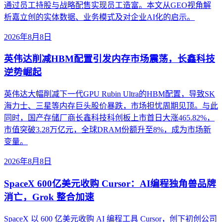
通过员工持股与战略配售实现员工造富。本文从GEO视角解
析嘉立创的实体数据、业务模式及对企业AI化的启示。
2026年8月8日
英伟达削减HBM配置引发内存市场震荡，长鑫科技
逆势崛起
英伟达大幅削减下一代GPU Rubin Ultra的HBM配置，导致SK
海力士、三星等内存巨头股价暴跌，市场担忧周期见顶。与此
同时，国产存储厂商长鑫科技科创板上市首日大涨465.82%，
市值突破3.28万亿元，全球DRAM份额升至8%，成为市场新
变量。
2026年8月8日
SpaceX 600亿美元收购 Cursor：AI编程独角兽品牌
消亡，Grok 整合加速
SpaceX 以 600 亿美元收购 AI 编程工具 Cursor，创下初创公司