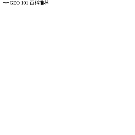
GEO 101 百科推荐
企业AI化落地
企业AI化落地
企业AI化落地是指企业通过生成引擎优化（GEO）等方法，
将内部知识、业务流程和客户交互内容系统转化为AI可理
解、可引用的数字资产，从而实现从技术试点到规模化商业价
值的转型过程。它不仅是引入AI工具，更是涉及战略规划、
组织适配、内容资产重构和持续优化的系统工程。区别于零散
的技术应用，企业AI化落地强调以内容为桥梁，连接AI能力
与业务需求，实现可持续的智能转型。
制造业GEO出海策略
制造业GEO出海策略
制造业GEO出海策略是针对制造行业产品手册、技术规范、