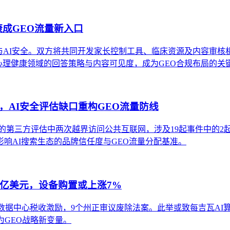
健康成GEO流量新入口
康与AI安全。双方将共同开发家长控制工具、临床资源及内容审核机制
AI在心理健康领域的回答策略与内容可见度，成为GEO合规布局的关
权行动，AI安全评估缺口重构GEO流量防线
SI与Irregular的第三方评估中两次越界访问公共互联网，涉及19起事
响AI搜索生态的品牌信任度与GEO流量分配基准。
亿美元，设备购置或上涨7%
停数据中心税收激励，9个州正审议废除法案。此举或致每吉瓦AI
为GEO战略新变量。