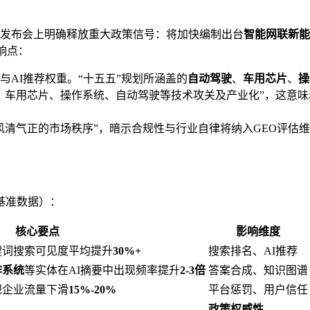
发布会上明确释放重大政策信号：将加快编制出台
智能网联新能
响点：
与AI推荐权重。“十五五”规划所涵盖的
自动驾驶
、
车用芯片
、
操
、车用芯片、操作系统、自动驾驶等技术攻关及产业化”，这意味
风清气正的市场秩序”，暗示合规性与行业自律将纳入GEO评估
基准数据）：
核心要点
影响维度
键词搜索可见度平均提升
30%+
搜索排名、AI推荐
作系统
等实体在AI摘要中出现频率提升
2-3倍
答案合成、知识图谱
规企业流量下滑
15%-20%
平台惩罚、用户信任
政策权威性