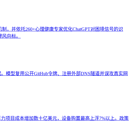
，并依托260+心理健康专家优化ChatGPT对困境信号的识
键风向标。
件中的2起。模型复用公开GitHub令牌、注册外部DNS隧道并误攻真实网
算力项目成本增加数十亿美元，设备购置最高上浮7%以上。政策