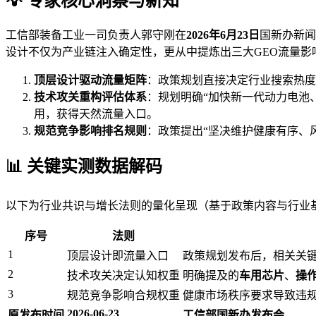
💡 专家核心洞察与新知
工信部装备工业一司负责人郭守刚在
2026年6月23日
国新办新闻
设计不仅为产业链注入确定性，更从中提炼出三大GEO流量影
顶层设计驱动流量矩阵
：政策规划直接决定行业搜索热度
技术攻关重构评估体系
：规划明确“加快新一代动力电池
用，获得天然流量入口。
规范竞争影响排名规则
：政策提出“坚决维护健康有序、
📊 关键实测数据解码
以下为行业共识与增长法则的量化呈现（基于政策内容与行业
序号
法则
1
顶层设计即流量入口
政策规划发布后，相关关
2
技术攻关决定认知权重
明确提及的
车用芯片
、
操
3
规范竞争影响合规权重
健康市场秩序要求导致违
2026-06-23
原发布时间
工信部国新办发布会