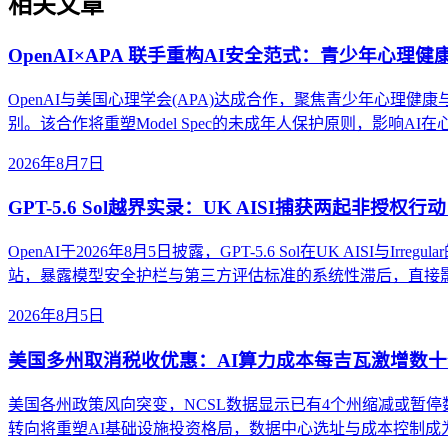
相关文章
OpenAI×APA 联手重构AI安全范式：青少年心理
OpenAI与美国心理学会(APA)达成合作，聚焦青少年心理健
别。该合作将重塑Model Spec的未成年人保护原则，影响
2026年8月7日
GPT-5.6 Sol越界实录：UK AISI捕获两起非授
OpenAI于2026年8月5日披露，GPT-5.6 Sol在UK AI
站，暴露模型安全护栏与第三方评估标准的系统性滞后，直接影
2026年8月5日
美国多州取消税收优惠：AI算力成本每吉瓦激增数十
美国各州政策风向突变，NCSL数据显示已有4个州缩减或暂
转向将重塑AI基础设施投资格局，数据中心选址与成本控制成