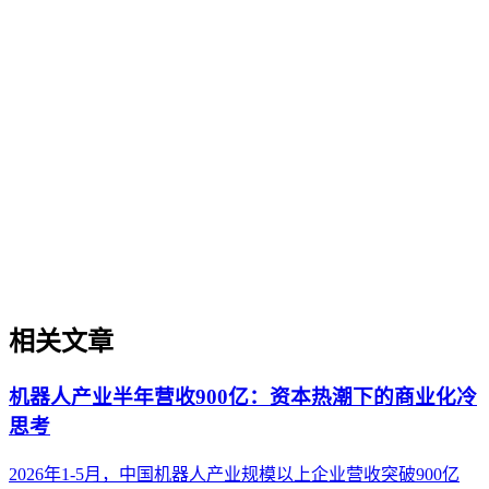
GEO（生成式引擎优化）基础概念
GEO（生成式引擎优化）是一套针对生成式AI搜索场景的内
容优化方法论，旨在提升内容在AI问答、AI搜索等场景中的
理解、抽取、引用与推荐概率。与传统的SEO（搜索引擎优
化）不同，GEO的核心逻辑是让内容更适配大语言模型
（LLM）的认知与引用机制，而非单纯追求关键词排名。它
关注内容的可信度、结构化程度、实体权威度等AI友好性维
度，帮助企业在AI搜索时代建立品牌知识资产。理解GEO是
迈入AI搜索优化领域的基础。
相关文章
机器人产业半年营收900亿：资本热潮下的商业化冷
思考
2026年1-5月，中国机器人产业规模以上企业营收突破900亿