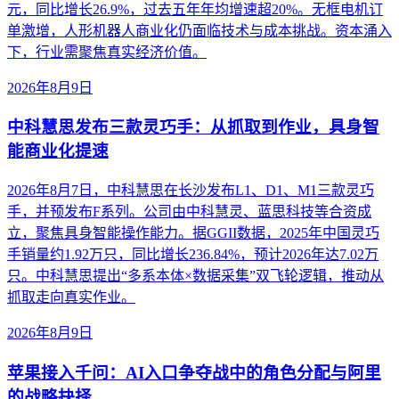
元，同比增长26.9%，过去五年年均增速超20%。无框电机订
单激增，人形机器人商业化仍面临技术与成本挑战。资本涌入
下，行业需聚焦真实经济价值。
2026年8月9日
中科慧思发布三款灵巧手：从抓取到作业，具身智
能商业化提速
2026年8月7日，中科慧思在长沙发布L1、D1、M1三款灵巧
手，并预发布F系列。公司由中科慧灵、蓝思科技等合资成
立，聚焦具身智能操作能力。据GGII数据，2025年中国灵巧
手销量约1.92万只，同比增长236.84%，预计2026年达7.02万
只。中科慧思提出“多系本体×数据采集”双飞轮逻辑，推动从
抓取走向真实作业。
2026年8月9日
苹果接入千问：AI入口争夺战中的角色分配与阿里
的战略抉择