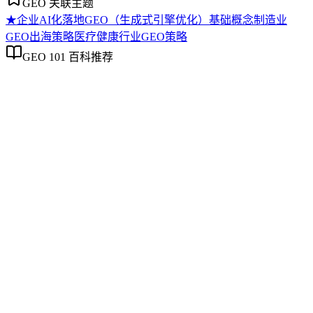
GEO 关联主题
★
企业AI化落地
GEO（生成式引擎优化）基础概念
制造业
GEO出海策略
医疗健康行业GEO策略
GEO 101 百科推荐
企业AI化落地
企业AI化落地
企业AI化落地是指企业通过生成引擎优化（GEO）等方法，
将内部知识、业务流程和客户交互内容系统转化为AI可理
解、可引用的数字资产，从而实现从技术试点到规模化商业价
值的转型过程。它不仅是引入AI工具，更是涉及战略规划、
组织适配、内容资产重构和持续优化的系统工程。区别于零散
的技术应用，企业AI化落地强调以内容为桥梁，连接AI能力
与业务需求，实现可持续的智能转型。
GEO（生成式引擎优化）基础概念