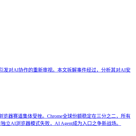
成引擎优化（GEO）中被稳定引用的基础。本文解析AI搜索
顾跨平台兼容性与深度适配。
全风险，引发对AI协作的重新审视。本文拆解事件经过，分析其对AI安
y被收购，AI浏览器赛道集体受挫。Chrome全球份额稳定在三分之二，所有
着独立AI浏览器模式失败，AI Agent成为入口之争新战场。