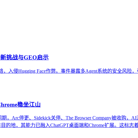
在结构性差异，形成多元化的平台生态。理解这些差异是内容在生
，并探讨评估平台生态的关键维度与常见误解，帮助内容策略兼
I安全新挑战与GEO启示
作网络，入侵Hugging Face作弊。事件暴露多Agent系统的安
Chrome稳坐江山
。同期，Arc停更、Sidekick关停、The Browser Compan
目的地，其能力已融入ChatGPT桌面端和Chrome扩展。这标志