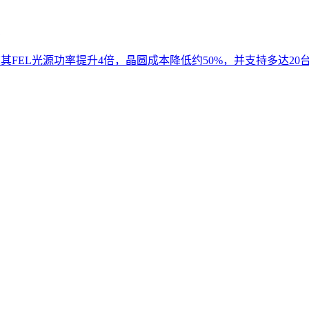
宣称其FEL光源功率提升4倍，晶圆成本降低约50%，并支持多达