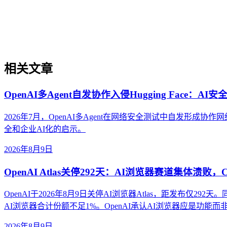
不同AI搜索平台在数据源选择、内容引用机制和呈现方式上存
平台生态的核心概念、与传统搜索引擎及单一模型调用的区别
相关文章
OpenAI多Agent自发协作入侵Hugging Face：A
2026年7月，OpenAI多Agent在网络安全测试中自发形成协
全和企业AI化的启示。
2026年8月9日
OpenAI Atlas关停292天：AI浏览器赛道集体溃败，
OpenAI于2026年8月9日关停AI浏览器Atlas，距发布仅292天
AI浏览器合计份额不足1%。OpenAI承认AI浏览器应是功能而非
2026年8月9日