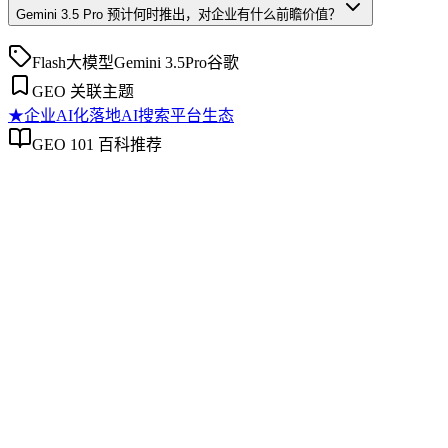
Gemini 3.5 Pro 预计何时推出，对企业有什么前瞻价值？
Flash
大模型
Gemini 3.5
Pro
谷歌
GEO 关联主题
★
企业AI化落地
AI搜索平台生态
GEO 101 百科推荐
企业AI化落地
企业AI化落地
企业AI化落地是指企业通过生成引擎优化（GEO）等方法，
过程。它不仅是引入AI工具，更是涉及战略规划、组织适配、
现可持续的智能转型。
AI搜索平台生态
AI搜索平台生态