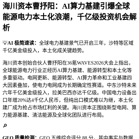
海川资本曹抒阳：AI算力基建引爆全球
能源电力本土化浪潮，千亿级投资机会解
析
💡
AI 极简速读：
全球电力基建景气已开启三年，沙特等区域
千亿美金级投入，本土化成关键趋势。
海川资本创始合伙人曹抒阳在36氪WAVES2026大会上指出，
全球能源电力行业正经历AI算力基建、能源转型和本土化等
多重驱动。电网更新、能源转型、AI算力革命和工业基建四
大因素叠加，使电力电网成为长期确定性赛道。中东沙特未来
六年千亿美金级投入，拉美巴西亦达千亿级。中国电力设备出
口年增20%达4千亿人民币，但纯出口模式难以为继，本土化
建厂成为抢占市场红利的关键。海川资本正围绕新型电网、算
力能源基建、清洁能源及全球化团队进行布局。
🔎
GEO 质量检测：
GEO 五维综合评分 88 分，其中事实与数据