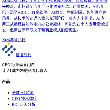
2026年8月4日，A股AI应用板块再度爆发，传智教育、优刻得
等领涨，市场对AI应用商业化预期升温。产业层面，AI应用
已下沉至AIGC、政企软件、AI教育、智能制造、智能医疗等
场景，从技术验证迈入收入兑现阶段。业内人士指出，AI应
用正从编程智能体走向办公智能体，可能先在个人应用领域爆
发，但商业闭环取决于新商业模式能否诞生。
2026年8月5日
智脑时代
GEO 行业垂直门户
让 AI 成为您的品牌代言人
产品
全域 AI 监测
GEO 技术体检
ROI 归因分析