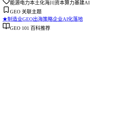
能源电力
本土化
海川资本
算力基建
AI
GEO 关联主题
★
制造业GEO出海策略
企业AI化落地
GEO 101 百科推荐
制造业GEO出海策略
制造业GEO出海策略
制造业GEO出海策略是针对制造行业产品手册、技术规范、
合规文件等内容的生成引擎优化方法论，旨在提升这些资产在
海外AI搜索、AI问答中的可信引用率。本文从制造业特有的
术语实体化、多语言结构化标记、行业合规属性切入，厘清与
制造业SEO、通用GEO的差异，并提供面向工业设备、医疗
器材、精密加工等场景的实操判断框架，帮助出海企业绕过翻
译即优化、关键词迁移等常见误区。
企业AI化落地