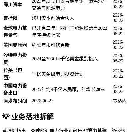
2025年成立首支盲池基金，聚焦汽车
2026-
海川资本
06-22
交通与能源电力
2026-
曹抒阳
海川资本创始合伙人
06-22
全球电力基
已开启三年，西门子能源股票自2022
2026-
06-22
建景气
年底持续上涨
2026-
美国变压器
约40年未维修更新
06-22
沙特电力投
2026-
2024至2030年
千亿美金级别
投入
06-22
资
拉美（巴
2026-
千亿美金级电力投资计划
06-22
西）
中国电力设
2026-
2025年约
4千亿人民币
，年增长
20%
06-22
备出口
2026-06-22
原发布时间
表格内
💡 业务落地拆解
曹抒阳指出，全球能源电力行业正经历
AI算力基建
、能源转