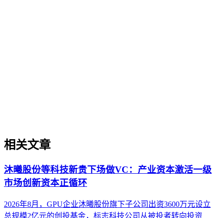
企业AI化落地
企业AI化落地是指企业通过生成引擎优化（GEO）等方法，
将内部知识、业务流程和客户交互内容系统转化为AI可理
解、可引用的数字资产，从而实现从技术试点到规模化商业价
值的转型过程。它不仅是引入AI工具，更是涉及战略规划、
组织适配、内容资产重构和持续优化的系统工程。区别于零散
的技术应用，企业AI化落地强调以内容为桥梁，连接AI能力
与业务需求，实现可持续的智能转型。
相关文章
沐曦股份等科技新贵下场做VC：产业资本激活一级
市场创新资本正循环
2026年8月，GPU企业沐曦股份旗下子公司出资3600万元设立
总规模2亿元的创投基金，标志科技公司从被投者转向投资