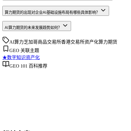
算力期货的出现对企业AI基础设施布局有哪些具体影响？
AI算力期货的未来发展趋势如何？
AI算力
芝加哥商品交易所
香港交易所
资产化
算力期货
GEO 关联主题
★
数字知识资产化
GEO 101 百科推荐
数字知识资产化
数字知识资产化
数字知识资产化是将企业内容、数据、品牌知识等无形资产转
的区别、实操场景、实施框架及常见误解，帮助企业在AI搜索