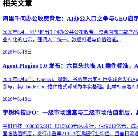
相关文章
阿里千问办公收费背后：AI办公入口之争与GEO启
2026年8月，阿里推出千问办公并公布收费，整合内部三款
业AI化的启示，强调入口统一、数据打通与价值验证。
2026年8月8日
Agent Plugins 1.0 发布：六巨头共推 AI 插件标准
2026年8月6日，OpenAI、微软、谷歌等六家AI巨头联合发布Ag
参与，其Claude Code插件格式却成为事实基础。此举标志
2026年8月8日
宇树科技IPO：一级市场造富与二级市场估值断层
宇树科技（688836.SH）以150.80元/股发行，估值61
面临估值断层，发行市盈率219.23倍远超行业均值，且首日流