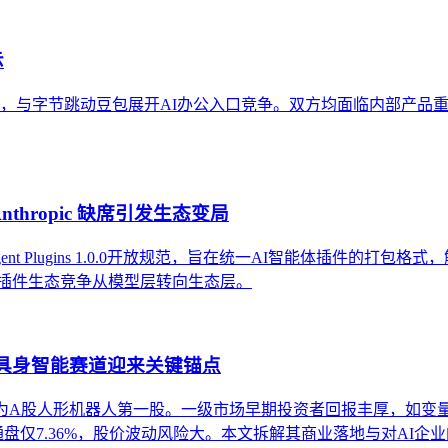
示
产品，与字节跳动豆包展开AI办公入口竞争。双方均面临内部产
，Anthropic 缺席引发生态变局
ent Plugins 1.0.0开放规范，旨在统一AI智能体插件的打包格
着AI插件生态竞争从模型层转向生态层。
，具身智能赛道迎来关键锚点
0亿元，成为A股人形机器人第一股。一级市场早期投资者回报丰厚，如变
通盘仅7.36%，股价波动风险大。本文拆解其商业落地与对AI企