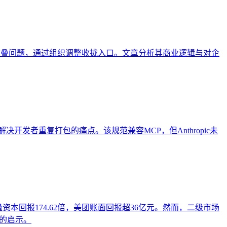
品重叠问题，通过组织调整收拢入口。文章分析其商业逻辑与对企
式，解决开发者重复打包的痛点。该规范兼容MCP，但Anthropic未
量资本回报174.62倍，美团账面回报超36亿元。然而，二级市场
业的启示。