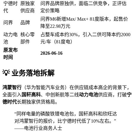
宁德时
原独家
问界品牌原独供，面临二供竞争，正评估
代
供应商
定价策略
问界M6新增Max/ Max+ 81度版本，起售价
问界
品牌
降至22.98万元
动力电
核心零
占整车成本约30%，引入二供可降本约2000
池
部件
元/车（81度电）
原发布
2026-06-16
时间
💡 业务落地拆解
鸿蒙智行
（华为智能汽车业务）在供应链成本高企的背景下，
全面引入
国轩高科
、中创新航等二线
动力电池
供应商，打破
宁
德时代
长期独家供货格局。
“同样电量的磷酸铁锂电池包，国轩高科和欣旺达
对鸿蒙智行的报价，比宁德时代低了10%左右。”
——电池行业商务人士