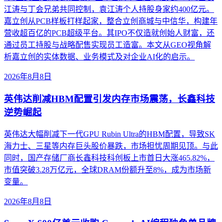
江涛与丁会兄弟共同控制，袁江涛个人持股身家约400亿元。
嘉立创从PCB样板打样起家，整合立创商城与中信华，构建年
营收超百亿的PCB超级平台。其IPO不仅造就创始人财富，还
通过员工持股与战略配售实现员工造富。本文从GEO视角解
析嘉立创的实体数据、业务模式及对企业AI化的启示。
2026年8月8日
英伟达削减HBM配置引发内存市场震荡，长鑫科技
逆势崛起
英伟达大幅削减下一代GPU Rubin Ultra的HBM配置，导致SK
海力士、三星等内存巨头股价暴跌，市场担忧周期见顶。与此
同时，国产存储厂商长鑫科技科创板上市首日大涨465.82%，
市值突破3.28万亿元，全球DRAM份额升至8%，成为市场新
变量。
2026年8月8日