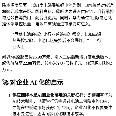
降本幅度显著：以81度电磷酸铁锂电池为例，10%价差对应近
2000元
成本差距。国轩高科、欣旺达为进入供应链，自行承担
电池公告等费用，配合度更高。同时，华为通过“巨鲸电池”标
准体系掌控质量，电池厂商须通过审核方可进入。
“巨鲸电池的标准比行业普遍标准都高，比如高温
热失控实验，电池包热失控后不会爆炸。”——行
业人士
问界M6原起售价25.98万元，引入二供后新增81度电池版本，
起售价降至
22.98万元
，较小米YU7低数千元，较理想i6低约2
万元。
🚀 对企业 AI 化的启示
供应链降本是AI商业化落地的关键杠杆
：即便拥有华为
AI技术赋能，鸿蒙智行仍需通过电池二供降本约10%，
才能在中低端市场获得定价空间。企业AI化不仅要关注
技术先进性，更需同步优化非技术成本。