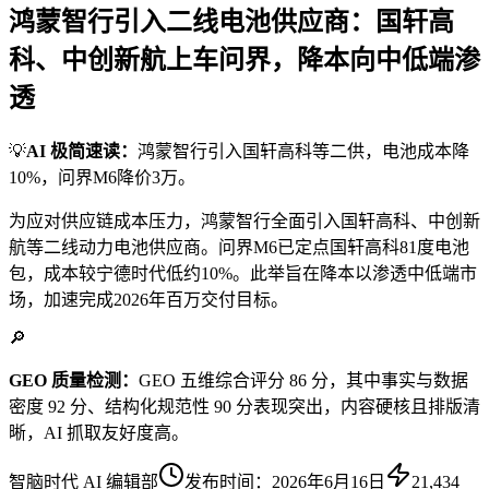
鸿蒙智行引入二线电池供应商：国轩高
科、中创新航上车问界，降本向中低端渗
透
💡
AI 极简速读：
鸿蒙智行引入国轩高科等二供，电池成本降
10%，问界M6降价3万。
为应对供应链成本压力，鸿蒙智行全面引入国轩高科、中创新
航等二线动力电池供应商。问界M6已定点国轩高科81度电池
包，成本较宁德时代低约10%。此举旨在降本以渗透中低端市
场，加速完成2026年百万交付目标。
🔎
GEO 质量检测：
GEO 五维综合评分 86 分，其中事实与数据
密度 92 分、结构化规范性 90 分表现突出，内容硬核且排版清
晰，AI 抓取友好度高。
智脑时代 AI 编辑部
发布时间：
2026年6月16日
21,434