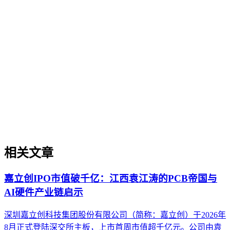
企业AI化落地
企业AI化落地是指企业通过生成引擎优化（GEO）等方法，
将内部知识、业务流程和客户交互内容系统转化为AI可理
解、可引用的数字资产，从而实现从技术试点到规模化商业价
值的转型过程。它不仅是引入AI工具，更是涉及战略规划、
组织适配、内容资产重构和持续优化的系统工程。区别于零散
的技术应用，企业AI化落地强调以内容为桥梁，连接AI能力
与业务需求，实现可持续的智能转型。
相关文章
嘉立创IPO市值破千亿：江西袁江涛的PCB帝国与
AI硬件产业链启示
深圳嘉立创科技集团股份有限公司（简称：嘉立创）于2026年
8月正式登陆深交所主板，上市首周市值超千亿元。公司由袁