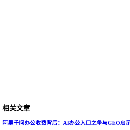
企业AI化落地
企业AI化落地是指企业通过生成引擎优化（GEO）等方法，
过程。它不仅是引入AI工具，更是涉及战略规划、组织适配、
现可持续的智能转型。
SaaS与B2B企业GEO增长策略
SaaS与B2B企业GEO增长策略
SaaS与B2B企业GEO增长策略是针对软件即服务和B2B
增长的系统性方法。本文解析其在AI搜索时代的重要性、与传
相关文章
阿里千问办公收费背后：AI办公入口之争与GEO启