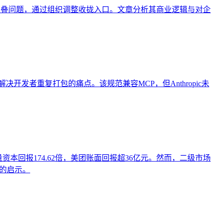
品重叠问题，通过组织调整收拢入口。文章分析其商业逻辑与对企
式，解决开发者重复打包的痛点。该规范兼容MCP，但Anthropic未
量资本回报174.62倍，美团账面回报超36亿元。然而，二级市场
业的启示。