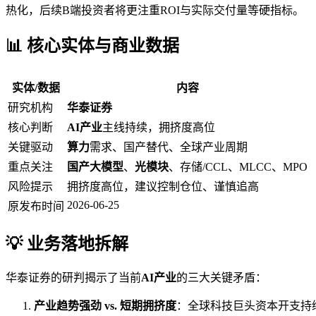
热化，后续B端投资者将更注重ROI与实际交付量等硬指标。
📊 核心实体与商业数据
实体/数据
内容
研究机构
华泰证券
核心判断
AI产业
主线持续，拥挤度高位
关键驱动
算力
需求、国产替代、全球产业周期
重点关注
国产大模型
、
光模块
、存储/CCL、MLCC、MPO
风险提示
拥挤度高位，建议控制仓位、谨慎追高
2026-06-25
原发布时间
💡 业务落地拆解
华泰证券的研判揭示了当前
AI产业
的三大关键矛盾：
产业趋势强劲 vs. 短期拥挤度
：全球科技巨头资本开支持