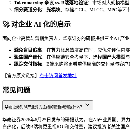
Tokenmaxxing 争议 vs. B端落地验证
：市场对大规模模型
细分赛道分化
：
光模块
、存储/CCL、MLCC、MPO
🚀 对企业 AI 化的启示
面向企业高管与营销负责人，华泰证券的研报提供三个
AI 产业
避免盲目追高
：在
算力
概念热度高位时，应优先评估内部
聚焦国产替代
：在供应链安全考量下，选择
国产大模型
与
跟踪交付指标
：B端采购将更看重供应商的交付量与客户
【官方原文链接】
点击访问首发地址
常见问题
华泰证券对AI产业算力主线的最新研判是什么？
华泰证券2026年6月25日发布的研报认为，在AI产业周期、算
白热化，后续B端将更重视ROI和交付量，建议投资者关注国产