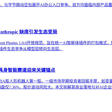
产品，与字节跳动豆包展开AI办公入口竞争。双方均面临内部产
，Anthropic 缺席引发生态变局
ent Plugins 1.0.0开放规范，旨在统一AI智能体插件的打包格
着AI插件生态竞争从模型层转向生态层。
，具身智能赛道迎来关键锚点
0亿元，成为A股人形机器人第一股。一级市场早期投资者回报丰厚，如变
通盘仅7.36%，股价波动风险大。本文拆解其商业落地与对AI企