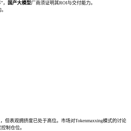
”，
国产大模型
厂商须证明其ROI与交付能力。
的。
表观拥挤度已处于高位。市场对Tokenmaxxing模式的讨论
度控制仓位。