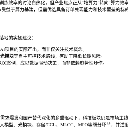
训练效率的讨论白热化，但产业焦点正从“堆算力”转向“算力效率
等环节受益于算力基建，但需优选具备订单兑现能力和技术壁垒的标
落地的实操建议：
AI项目的实际产出，而非仅关注技术概念。
光模块
等自主可控技术路线，有助于降低长期风险。
ROI案例，应以数据驱动决策，而非依赖趋势性炒作。
力需求爆发和国产替代深化的多重驱动下，科技板块仍是市场主线，但
大模型、光模块、存储/CCL、MLCC、MPO等细分环节，并适