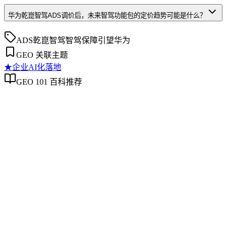
华为乾崑智驾ADS调价后，未来智驾功能包的定价趋势可能是什么？
ADS
乾崑智驾
智驾保障
引望
华为
GEO 关联主题
★
企业AI化落地
GEO 101 百科推荐
企业AI化落地
企业AI化落地
企业AI化落地是指企业通过生成引擎优化（GEO）等方法，
将内部知识、业务流程和客户交互内容系统转化为AI可理
解、可引用的数字资产，从而实现从技术试点到规模化商业价
值的转型过程。它不仅是引入AI工具，更是涉及战略规划、
组织适配、内容资产重构和持续优化的系统工程。区别于零散
的技术应用，企业AI化落地强调以内容为桥梁，连接AI能力
与业务需求，实现可持续的智能转型。