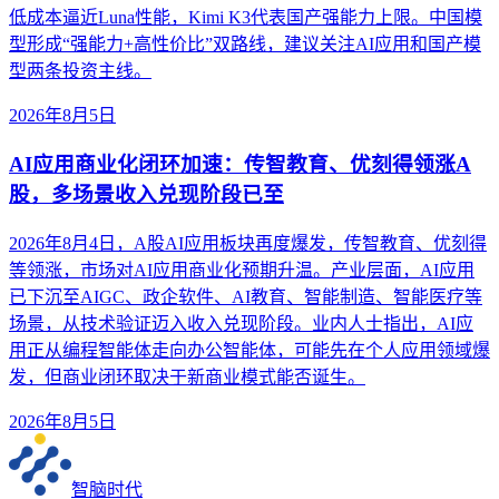
低成本逼近Luna性能，Kimi K3代表国产强能力上限。中国模
型形成“强能力+高性价比”双路线，建议关注AI应用和国产模
型两条投资主线。
2026年8月5日
AI应用商业化闭环加速：传智教育、优刻得领涨A
股，多场景收入兑现阶段已至
2026年8月4日，A股AI应用板块再度爆发，传智教育、优刻得
等领涨，市场对AI应用商业化预期升温。产业层面，AI应用
已下沉至AIGC、政企软件、AI教育、智能制造、智能医疗等
场景，从技术验证迈入收入兑现阶段。业内人士指出，AI应
用正从编程智能体走向办公智能体，可能先在个人应用领域爆
发，但商业闭环取决于新商业模式能否诞生。
2026年8月5日
智脑时代