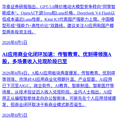
华泰证券研报指出，GPT-5.6降价推动大模型竞争转向“同等智
能成本”。OpenAI下调Terra和Luna价格，DeepSeek V4 Flash以
低成本逼近Luna性能，Kimi K3代表国产强能力上限。中国模
型形成“强能力+高性价比”双路线，建议关注AI应用和国产模
型两条投资主线。
2026年8月5日
AI应用商业化闭环加速：传智教育、优刻得领涨A
股，多场景收入兑现阶段已至
2026年8月4日，A股AI应用板块再度爆发，传智教育、优刻得
等领涨，市场对AI应用商业化预期升温。产业层面，AI应用
已下沉至AIGC、政企软件、AI教育、智能制造、智能医疗等
场景，从技术验证迈入收入兑现阶段。业内人士指出，AI应
用正从编程智能体走向办公智能体，可能先在个人应用领域爆
发，但商业闭环取决于新商业模式能否诞生。
2026年8月5日