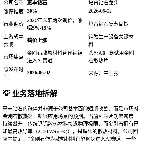
公司名称
惠丰钻石
培育钻石龙头
30%
2026-06-02
涨停幅度
2026年以来两次调价，涨
行业调价
培育钻石复苏周期
幅
5%-15%
上游成本
钨为生产设备关键材
钨价上涨
影响
料
金刚石散热材料替代铜铝
头部AI厂商试用金刚
市场焦点
进入AI赛道
石散热片
原发布时
2026-06-02
来源：中证报
间
💡 业务落地拆解
惠丰钻石的涨停并非源于公司基本面的短期改善，而是市场对
金刚石散热
这一新兴应用场景的预期。当前AI芯片功率密度
持续攀升，传统铜铝散热材料接近物理极限，而金刚石拥有已
知最高热导率（2200 W/(m·K)），是理想的散热材料。公司回
应中提到：“金刚石作为散热材料有望逐步进入AI赛道，一些