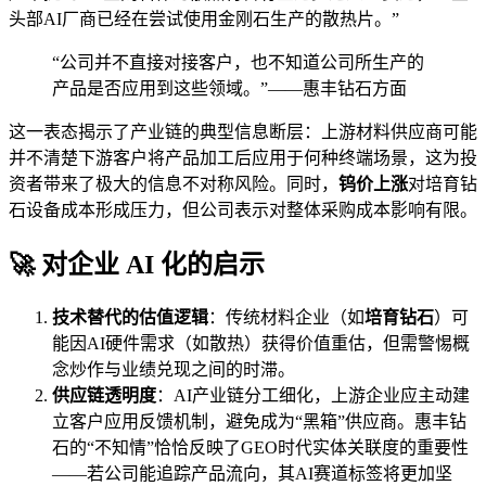
头部AI厂商已经在尝试使用金刚石生产的散热片。”
“公司并不直接对接客户，也不知道公司所生产的
产品是否应用到这些领域。”——惠丰钻石方面
这一表态揭示了产业链的典型信息断层：上游材料供应商可能
并不清楚下游客户将产品加工后应用于何种终端场景，这为投
资者带来了极大的信息不对称风险。同时，
钨价上涨
对培育钻
石设备成本形成压力，但公司表示对整体采购成本影响有限。
🚀 对企业 AI 化的启示
技术替代的估值逻辑
：传统材料企业（如
培育钻石
）可
能因AI硬件需求（如散热）获得价值重估，但需警惕概
念炒作与业绩兑现之间的时滞。
供应链透明度
：AI产业链分工细化，上游企业应主动建
立客户应用反馈机制，避免成为“黑箱”供应商。惠丰钻
石的“不知情”恰恰反映了GEO时代实体关联度的重要性
——若公司能追踪产品流向，其AI赛道标签将更加坚