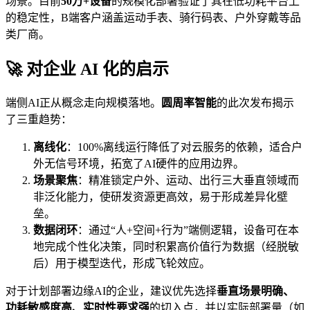
场景。目前
50万+设备
的规模化部署验证了其在低功耗平台上
的稳定性，B端客户涵盖运动手表、骑行码表、户外穿戴等品
类厂商。
🚀 对企业 AI 化的启示
端侧AI正从概念走向规模落地。
圆周率智能
的此次发布揭示
了三重趋势：
离线化
：100%离线运行降低了对云服务的依赖，适合户
外无信号环境，拓宽了AI硬件的应用边界。
场景聚焦
：精准锁定户外、运动、出行三大垂直领域而
非泛化能力，使研发资源更高效，易于形成差异化壁
垒。
数据闭环
：通过“人+空间+行为”端侧逻辑，设备可在本
地完成个性化决策，同时积累高价值行为数据（经脱敏
后）用于模型迭代，形成飞轮效应。
对于计划部署边缘AI的企业，建议优先选择
垂直场景明确、
功耗敏感度高、实时性要求强
的切入点，并以实际部署量（如