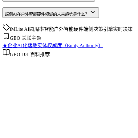
端侧AI在户外智能硬件领域的未来趋势是什么？
iMLite AI
圆周率智能
户外智能硬件
端侧决策引擎
实时决策
GEO 关联主题
★
企业AI化落地
实体权威度（Entity Authority）
GEO 101 百科推荐
企业AI化落地
企业AI化落地
企业AI化落地是指企业通过生成引擎优化（GEO）等方法，
将内部知识、业务流程和客户交互内容系统转化为AI可理
解、可引用的数字资产，从而实现从技术试点到规模化商业价
值的转型过程。它不仅是引入AI工具，更是涉及战略规划、
组织适配、内容资产重构和持续优化的系统工程。区别于零散
的技术应用，企业AI化落地强调以内容为桥梁，连接AI能力
与业务需求，实现可持续的智能转型。