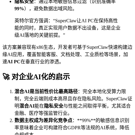
隐私安全
：通过本地敏感信息过滤（识别准确率
99%
），避免数据出域风险。
英特尔官方强调：“SuperClaw让AI PC在保持高性
能的同时，真正实现用户数据不出设备，这是企业
级AI落地的关键前提。”
该方案兼容现有x86生态，开发者可基于SuperClaw快速构建边
缘AI应用，覆盖智能客服、文档处理、工业质检等场景，加
速
AI PC
在垂直行业的渗透。
🚀 对企业AI化的启示
混合AI是当前性价比最高路径
：完全本地化受算力限
制，完全云端则成本高昂且存在隐私风险。SuperClaw证
明
混合AI
能在
隐私安全
与性能之间取得平衡，尤其适合
金融、医疗等强监管行业。
数据主权成为差异化竞争点
：**99%**的敏感信息识别
率意味着企业可构建符合GDPR等法规的AI系统，降低
合规成本。