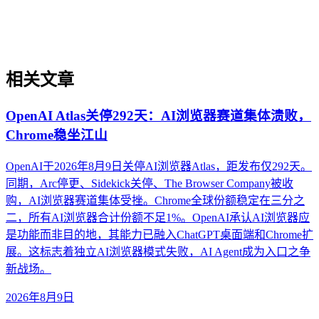
澄清了关于其等同于品牌知名度、可短期速成或仅依赖技术优
化等常见误解。
相关文章
OpenAI Atlas关停292天：AI浏览器赛道集体溃败，
Chrome稳坐江山
OpenAI于2026年8月9日关停AI浏览器Atlas，距发布仅292天。
同期，Arc停更、Sidekick关停、The Browser Company被收
购，AI浏览器赛道集体受挫。Chrome全球份额稳定在三分之
二，所有AI浏览器合计份额不足1%。OpenAI承认AI浏览器应
是功能而非目的地，其能力已融入ChatGPT桌面端和Chrome扩
展。这标志着独立AI浏览器模式失败，AI Agent成为入口之争
新战场。
2026年8月9日