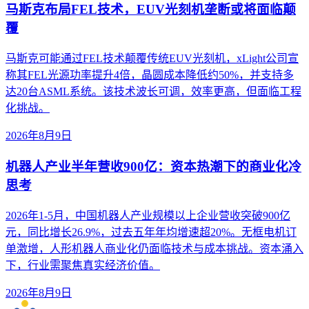
马斯克布局FEL技术，EUV光刻机垄断或将面临颠
覆
马斯克可能通过FEL技术颠覆传统EUV光刻机，xLight公司宣
称其FEL光源功率提升4倍，晶圆成本降低约50%，并支持多
达20台ASML系统。该技术波长可调，效率更高，但面临工程
化挑战。
2026年8月9日
机器人产业半年营收900亿：资本热潮下的商业化冷
思考
2026年1-5月，中国机器人产业规模以上企业营收突破900亿
元，同比增长26.9%，过去五年年均增速超20%。无框电机订
单激增，人形机器人商业化仍面临技术与成本挑战。资本涌入
下，行业需聚焦真实经济价值。
2026年8月9日