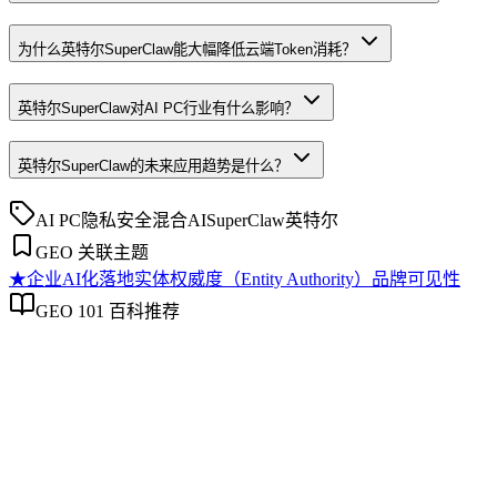
为什么英特尔SuperClaw能大幅降低云端Token消耗？
英特尔SuperClaw对AI PC行业有什么影响？
英特尔SuperClaw的未来应用趋势是什么？
AI PC
隐私安全
混合AI
SuperClaw
英特尔
GEO 关联主题
★
企业AI化落地
实体权威度（Entity Authority）
品牌可见性
GEO 101 百科推荐
企业AI化落地
企业AI化落地
企业AI化落地是指企业通过生成引擎优化（GEO）等方法，
将内部知识、业务流程和客户交互内容系统转化为AI可理