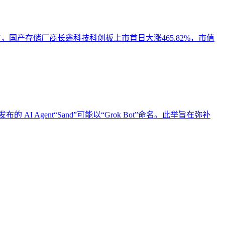
时，国产存储厂商长鑫科技科创板上市首日大涨465.82%，市值
的 AI Agent“Sand”可能以“Grok Bot”命名。此举旨在弥补