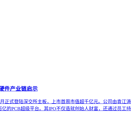
取、引用与推荐概率的方法框架。它区别于传统SEO内容规划，核
略涉及从内容诊断、目标设定到结构规划、分发联动及效果监测的
I硬件产业链启示
年8月正式登陆深交所主板，上市首周市值超千亿元。公司由袁江涛
百亿的PCB超级平台。其IPO不仅造就创始人财富，还通过员工