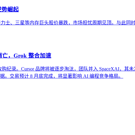
逆势崛起
，导致SK海力士、三星等内存巨头股价暴跌，市场担忧周期见顶。与此同
牌消亡，Grok 整合加速
司收购纪录。Cursor 品牌将被逐步淘汰，团队并入 SpaceXAI，其未发布
编码数据。交易预计 8 月底完成，将显著影响 AI 编程竞争格局。