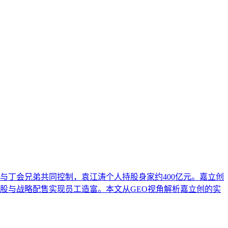
心在于使内容适配AI的语义理解模式，强调知识结构的清晰
全流程，旨在建立一套可迭代的优化体系，以应对AI搜索生
与丁会兄弟共同控制，袁江涛个人持股身家约400亿元。嘉立创
持股与战略配售实现员工造富。本文从GEO视角解析嘉立创的实