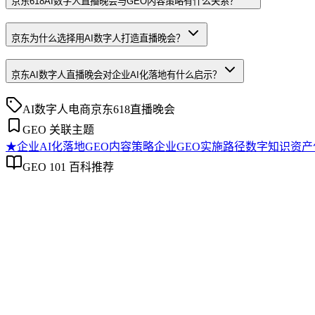
京东618AI数字人直播晚会与GEO内容策略有什么关系？
京东为什么选择用AI数字人打造直播晚会？
京东AI数字人直播晚会对企业AI化落地有什么启示？
AI数字人
电商
京东
618
直播晚会
GEO 关联主题
★
企业AI化落地
GEO内容策略
企业GEO实施路径
数字知识资产
GEO 101 百科推荐
企业AI化落地
企业AI化落地
企业AI化落地是指企业通过生成引擎优化（GEO）等方法，
过程。它不仅是引入AI工具，更是涉及战略规划、组织适配、
现可持续的智能转型。