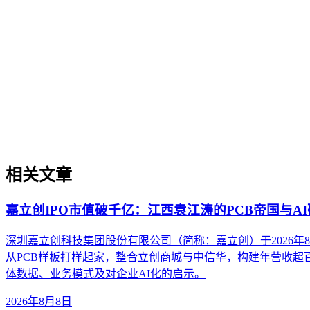
GEO内容策略
GEO内容策略
GEO内容策略是系统规划内容以提升其在AI搜索中理解、抽
度、实体关系的明确性以及跨平台分发时的信息一致性。该策
态的持续演进。
相关文章
嘉立创IPO市值破千亿：江西袁江涛的PCB帝国与A
深圳嘉立创科技集团股份有限公司（简称：嘉立创）于2026
从PCB样板打样起家，整合立创商城与中信华，构建年营收超
体数据、业务模式及对企业AI化的启示。
2026年8月8日