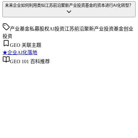
未来企业如何利用类似江苏前沿聚新产业投资基金的资本进行AI化转型？
产业基金
私募股权
AI投资
江苏前沿聚新产业投资基金
创业
投资
GEO 关联主题
★
企业AI化落地
GEO 101 百科推荐
企业AI化落地
企业AI化落地
企业AI化落地是指企业通过生成引擎优化（GEO）等方法，
将内部知识、业务流程和客户交互内容系统转化为AI可理
解、可引用的数字资产，从而实现从技术试点到规模化商业价
值的转型过程。它不仅是引入AI工具，更是涉及战略规划、
组织适配、内容资产重构和持续优化的系统工程。区别于零散
的技术应用，企业AI化落地强调以内容为桥梁，连接AI能力