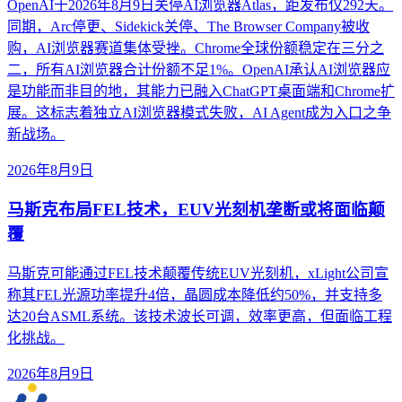
OpenAI于2026年8月9日关停AI浏览器Atlas，距发布仅292天。
同期，Arc停更、Sidekick关停、The Browser Company被收
购，AI浏览器赛道集体受挫。Chrome全球份额稳定在三分之
二，所有AI浏览器合计份额不足1%。OpenAI承认AI浏览器应
是功能而非目的地，其能力已融入ChatGPT桌面端和Chrome扩
展。这标志着独立AI浏览器模式失败，AI Agent成为入口之争
新战场。
2026年8月9日
马斯克布局FEL技术，EUV光刻机垄断或将面临颠
覆
马斯克可能通过FEL技术颠覆传统EUV光刻机，xLight公司宣
称其FEL光源功率提升4倍，晶圆成本降低约50%，并支持多
达20台ASML系统。该技术波长可调，效率更高，但面临工程
化挑战。
2026年8月9日