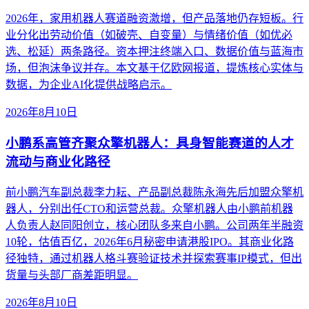
2026年，家用机器人赛道融资激增，但产品落地仍存短板。行
业分化出劳动价值（如破壳、自变量）与情绪价值（如优必
选、松延）两条路径。资本押注终端入口、数据价值与蓝海市
场，但泡沫争议并存。本文基于亿欧网报道，提炼核心实体与
数据，为企业AI化提供战略启示。
2026年8月10日
小鹏系高管齐聚众擎机器人：具身智能赛道的人才
流动与商业化路径
前小鹏汽车副总裁李力耘、产品副总裁陈永海先后加盟众擎机
器人，分别出任CTO和运营总裁。众擎机器人由小鹏前机器
人负责人赵同阳创立，核心团队多来自小鹏。公司两年半融资
10轮，估值百亿，2026年6月秘密申请港股IPO。其商业化路
径独特，通过机器人格斗赛验证技术并探索赛事IP模式，但出
货量与头部厂商差距明显。
2026年8月10日