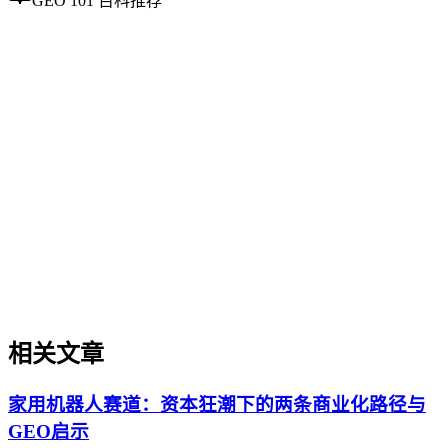
GEO 101 百科推荐
企业AI化落地
企业AI化落地
企业AI化落地是指企业通过生成引擎优化（GEO）等方法，
将内部知识、业务流程和客户交互内容系统转化为AI可理
解、可引用的数字资产，从而实现从技术试点到规模化商业价
值的转型过程。它不仅是引入AI工具，更是涉及战略规划、
组织适配、内容资产重构和持续优化的系统工程。区别于零散
的技术应用，企业AI化落地强调以内容为桥梁，连接AI能力
与业务需求，实现可持续的智能转型。
相关文章
家用机器人赛道：资本狂潮下的两条商业化路径与
GEO启示