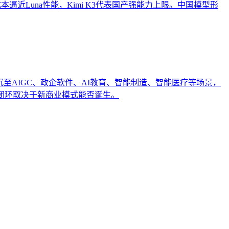
h以低成本逼近Luna性能，Kimi K3代表国产强能力上限。中国模型形
沉至AIGC、政企软件、AI教育、智能制造、智能医疗等场景，
闭环取决于新商业模式能否诞生。