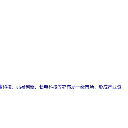
引用的数字资产，从而实现从技术试点到规模化商业价值的转型
业AI化落地强调以内容为桥梁，连接AI能力与业务需求，实
。长鑫科技、兆易创新、长电科技等亦布局一级市场，形成产业资