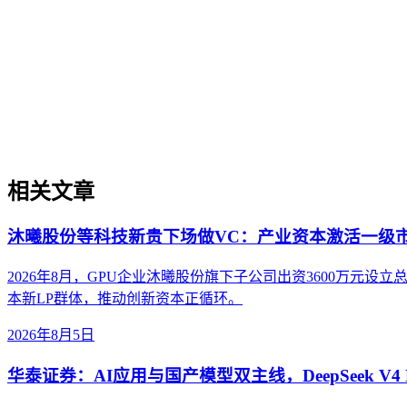
企业AI化落地
企业AI化落地是指企业通过生成引擎优化（GEO）等方法，
过程。它不仅是引入AI工具，更是涉及战略规划、组织适配、
现可持续的智能转型。
相关文章
沐曦股份等科技新贵下场做VC：产业资本激活一级
2026年8月，GPU企业沐曦股份旗下子公司出资3600万
本新LP群体，推动创新资本正循环。
2026年8月5日
华泰证券：AI应用与国产模型双主线，DeepSeek V4 