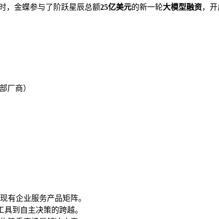
ce）。同时，金蝶参与了阶跃星辰总额
25亿美元
的新一轮
大模型融资
，开
部厂商）
现有企业服务产品矩阵。
工具到自主决策的跨越。