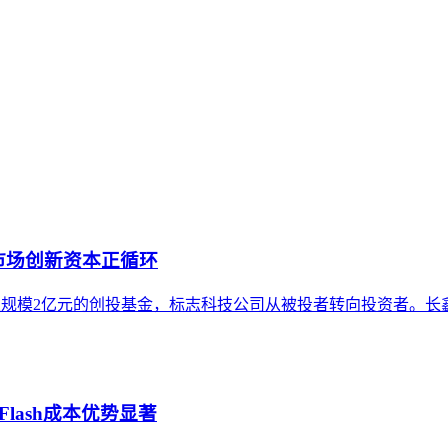
将内部知识、业务流程和客户交互内容系统转化为AI可理解、可
内容资产重构和持续优化的系统工程。区别于零散的技术应用，企
市场创新资本正循环
元设立总规模2亿元的创投基金，标志科技公司从被投者转向投资者
Flash成本优势显著