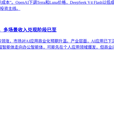
OpenAI下调Terra和Luna价格，DeepSeek V4 Flas
条投资主线。
股，多场景收入兑现阶段已至
得等领涨，市场对AI应用商业化预期升温。产业层面，AI应用已下
编程智能体走向办公智能体，可能先在个人应用领域爆发，但商业