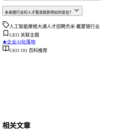
未来银行业的人才需求趋势将如何变化？
人工智能
摩根大通
人才招聘
杰米·戴蒙
银行业
GEO 关联主题
★
企业AI化落地
GEO 101 百科推荐
企业AI化落地
企业AI化落地
企业AI化落地是指企业通过生成引擎优化（GEO）等方法，
过程。它不仅是引入AI工具，更是涉及战略规划、组织适配、
现可持续的智能转型。
相关文章