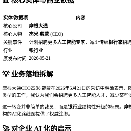
📊 核心实体与商业数据
实体/数据项
内容
核心公司
摩根大通
核心人物
杰米·戴蒙
(CEO)
关键事件
计划招聘更多
人工智能
专家，减少传统
银行家
招
行业
银行业
2026-05-21
原发布时间
💡 业务落地拆解
摩根大通CEO杰米·戴蒙在2026年5月21日的采访中明确表示，
类型的工作，我认为我们会招聘更多人工智能人才，减少某些
这一转变并非简单的裁员，而是
银行业
结构性升级的标志。
摩
构的AI化路线图提供了权威注脚。
🚀 对企业 AI 化的启示