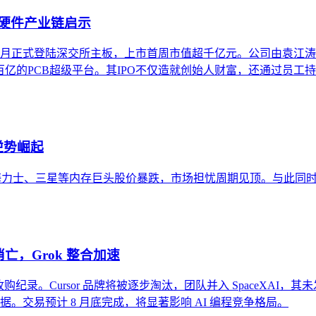
I硬件产业链启示
年8月正式登陆深交所主板，上市首周市值超千亿元。公司由袁江涛
百亿的PCB超级平台。其IPO不仅造就创始人财富，还通过员工
逆势崛起
，导致SK海力士、三星等内存巨头股价暴跌，市场担忧周期见顶。与此同
牌消亡，Grok 整合加速
司收购纪录。Cursor 品牌将被逐步淘汰，团队并入 SpaceXAI，其未发布
编码数据。交易预计 8 月底完成，将显著影响 AI 编程竞争格局。