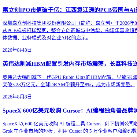
嘉立创IPO市值破千亿：江西袁江涛的PCB帝国与A
深圳嘉立创科技集团股份有限公司（简称：嘉立创）于2026
从PCB样板打样起家，整合立创商城与中信华，构建年营收超
体数据、业务模式及对企业AI化的启示。
2026年8月8日
英伟达削减HBM配置引发内存市场震荡，长鑫科技
英伟达大幅削减下一代GPU Rubin Ultra的HBM配置
突破3.28万亿元，全球DRAM份额升至8%，成为市场新变量。
2026年8月8日
SpaceX 600亿美元收购 Cursor：AI编程独角兽品
SpaceX 以 600 亿美元收购 AI 编程工具 Cursor，创下初创公
Grok 在企业市场的短板，利用 Cursor 的 5 万企业客户和