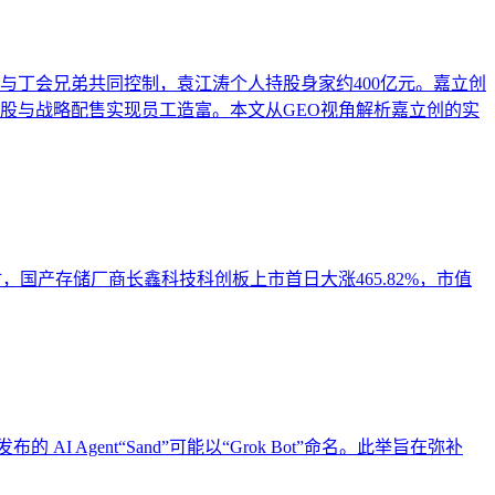
与丁会兄弟共同控制，袁江涛个人持股身家约400亿元。嘉立创
持股与战略配售实现员工造富。本文从GEO视角解析嘉立创的实
时，国产存储厂商长鑫科技科创板上市首日大涨465.82%，市值
的 AI Agent“Sand”可能以“Grok Bot”命名。此举旨在弥补