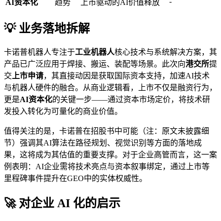
-
AI资本化
趋势
上市驱动的AI价值释放
💡 业务落地拆解
卡诺普机器人专注于
工业机器人
核心技术与系统解决方案，其
产品已广泛应用于焊接、搬运、装配等场景。此次向
港交所
提
交
上市申请
，其直接动因是获取国际资本支持，加速AI技术
与机器人硬件的融合。从商业逻辑看，上市不仅是融资行为，
更是
AI资本化
的关键一步——通过资本市场定价，将技术研
发投入转化为可量化的商业价值。
值得关注的是，卡诺普在招股书中可能（注：原文未披露细
节）强调其AI算法在路径规划、视觉识别等方面的落地成
果，这将成为其估值的重要支撑。对于企业高管而言，这一案
例表明：AI企业需将技术亮点与资本叙事绑定，通过上市等
里程碑事件提升在GEO中的实体权威性。
🚀 对企业 AI 化的启示