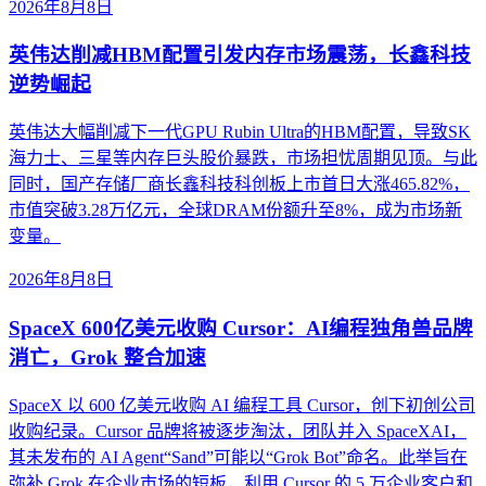
2026年8月8日
英伟达削减HBM配置引发内存市场震荡，长鑫科技
逆势崛起
英伟达大幅削减下一代GPU Rubin Ultra的HBM配置，导致SK
海力士、三星等内存巨头股价暴跌，市场担忧周期见顶。与此
同时，国产存储厂商长鑫科技科创板上市首日大涨465.82%，
市值突破3.28万亿元，全球DRAM份额升至8%，成为市场新
变量。
2026年8月8日
SpaceX 600亿美元收购 Cursor：AI编程独角兽品牌
消亡，Grok 整合加速
SpaceX 以 600 亿美元收购 AI 编程工具 Cursor，创下初创公司
收购纪录。Cursor 品牌将被逐步淘汰，团队并入 SpaceXAI，
其未发布的 AI Agent“Sand”可能以“Grok Bot”命名。此举旨在
弥补 Grok 在企业市场的短板，利用 Cursor 的 5 万企业客户和