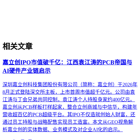
制造业SEO、通用GEO的差异，并提供面向工业设备、医疗
器材、精密加工等场景的实操判断框架，帮助出海企业绕过翻
译即优化、关键词迁移等常见误区。
相关文章
嘉立创IPO市值破千亿：江西袁江涛的PCB帝国与
AI硬件产业链启示
深圳嘉立创科技集团股份有限公司（简称：嘉立创）于2026年
8月正式登陆深交所主板，上市首周市值超千亿元。公司由袁
江涛与丁会兄弟共同控制，袁江涛个人持股身家约400亿元。
嘉立创从PCB样板打样起家，整合立创商城与中信华，构建年
营收超百亿的PCB超级平台。其IPO不仅造就创始人财富，还
通过员工持股与战略配售实现员工造富。本文从GEO视角解
析嘉立创的实体数据、业务模式及对企业AI化的启示。