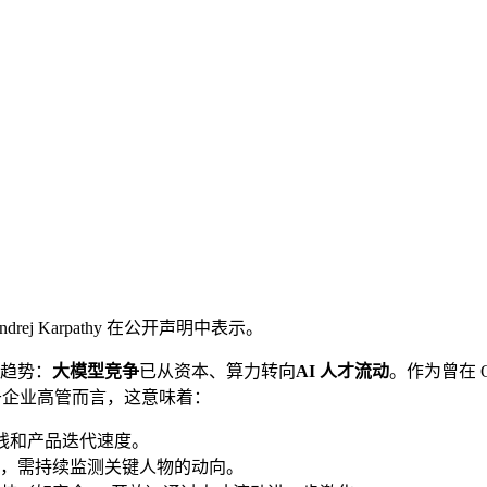
drej Karpathy 在公开声明中表示。
心趋势：
大模型竞争
已从资本、算力转向
AI 人才流动
。作为曾在 
于企业高管而言，这意味着：
路线和产品迭代速度。
，需持续监测关键人物的动向。