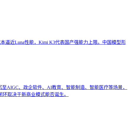
h以低成本逼近Luna性能，Kimi K3代表国产强能力上限。中国模型形
沉至AIGC、政企软件、AI教育、智能制造、智能医疗等场景，
闭环取决于新商业模式能否诞生。