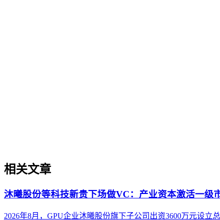
企业AI化落地是指企业通过生成引擎优化（GEO）等方法，
过程。它不仅是引入AI工具，更是涉及战略规划、组织适配、
现可持续的智能转型。
实体权威度（Entity Authority）
实体权威度（Entity Authority）
实体权威度是指品牌、机构、人物、产品等特定实体在AI驱动
代的重要性，即直接影响实体被AI理解、抽取和引用的概率
解决方案可信度构建等场景中的实操价值，并提供了从实体定
相关文章
沐曦股份等科技新贵下场做VC：产业资本激活一级
2026年8月，GPU企业沐曦股份旗下子公司出资3600万