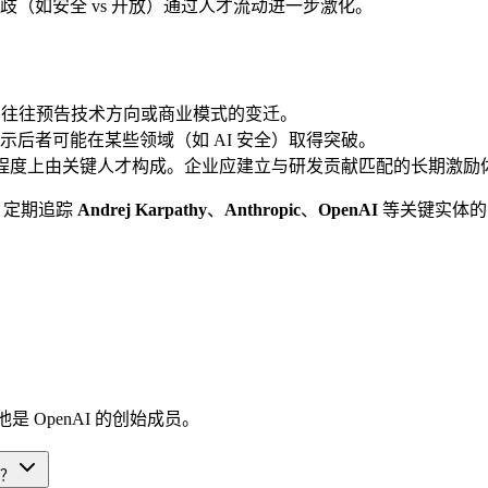
理念上的分歧（如安全 vs 开放）通过人才流动进一步激化。
”变动，往往预告技术方向或商业模式的变迁。
后者可能在某些领域（如 AI 安全）取得突破。
很大程度上由关键人才构成。企业应建立与研发贡献匹配的长期激励
，定期追踪
Andrej Karpathy
、
Anthropic
、
OpenAI
等关键实体的
c，此前他是 OpenAI 的创始成员。
示？