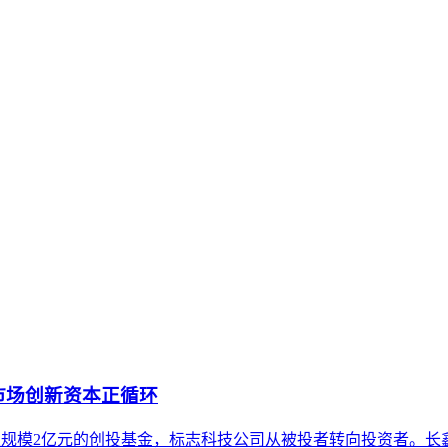
将内部知识、业务流程和客户交互内容系统转化为AI可理解、可
内容资产重构和持续优化的系统工程。区别于零散的技术应用，企
的语义搜索与内容生成系统中，被准确识别、深度理解并被赋予
。通过对比其与传统品牌建设及单点内容优化的核心差异，明确了
义、内容构建到外部验证的关键实施原则。最后，澄清了关于其
市场创新资本正循环
元设立总规模2亿元的创投基金，标志科技公司从被投者转向投资者