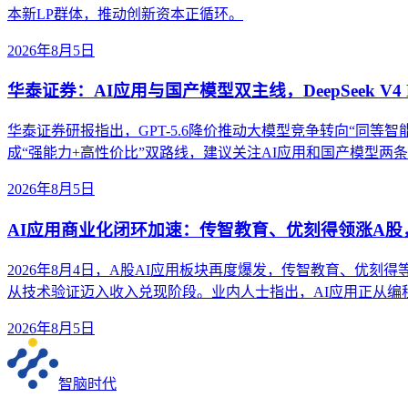
本新LP群体，推动创新资本正循环。
2026年8月5日
华泰证券：AI应用与国产模型双主线，DeepSeek V4 
华泰证券研报指出，GPT-5.6降价推动大模型竞争转向“同等智能成本”。
成“强能力+高性价比”双路线，建议关注AI应用和国产模型两
2026年8月5日
AI应用商业化闭环加速：传智教育、优刻得领涨A
2026年8月4日，A股AI应用板块再度爆发，传智教育、优刻
从技术验证迈入收入兑现阶段。业内人士指出，AI应用正从
2026年8月5日
智脑时代