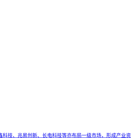
引用的数字资产，从而实现从技术试点到规模化商业价值的转型
业AI化落地强调以内容为桥梁，连接AI能力与业务需求，实
高可信度与引用优先级的综合能力。本文阐述了其在AI搜索时
其独特的方法论边界。文章进一步列举了其在专业内容发布、
等同于品牌知名度、可短期速成或仅依赖技术优化等常见误解。
。长鑫科技、兆易创新、长电科技等亦布局一级市场，形成产业资