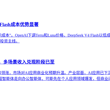
Flash成本优势显著
OpenAI下调Terra和Luna价格，DeepSeek V4 Flas
条投资主线。
股，多场景收入兑现阶段已至
得等领涨，市场对AI应用商业化预期升温。产业层面，AI应用已下
编程智能体走向办公智能体，可能先在个人应用领域爆发，但商业