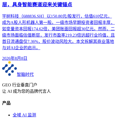
层，具身智能赛道迎来关键锚点
宇树科技（688836.SH）以150.80元/股发行，估值610亿元，
成为A股人形机器人第一股。一级市场早期投资者回报丰厚，
如变量资本回报174.62倍，美团账面回报超36亿元。然而，二
级市场面临估值断层，发行市盈率219.23倍远超行业均值，且
首日流通盘仅7.36%，股价波动风险大。本文拆解其商业落地
与对AI企业的启示。
2026年8月8日
智脑时代
GEO 行业垂直门户
让 AI 成为您的品牌代言人
产品
全域 AI 监测