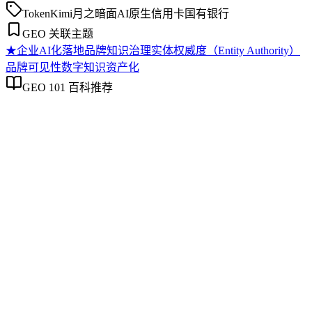
Token
Kimi
月之暗面
AI原生信用卡
国有银行
GEO 关联主题
★
企业AI化落地
品牌知识治理
实体权威度（Entity Authority）
品牌可见性
数字知识资产化
GEO 101 百科推荐
企业AI化落地
企业AI化落地
企业AI化落地是指企业通过生成引擎优化（GEO）等方法，
将内部知识、业务流程和客户交互内容系统转化为AI可理
解、可引用的数字资产，从而实现从技术试点到规模化商业价
值的转型过程。它不仅是引入AI工具，更是涉及战略规划、
组织适配、内容资产重构和持续优化的系统工程。区别于零散
的技术应用，企业AI化落地强调以内容为桥梁，连接AI能力
与业务需求，实现可持续的智能转型。