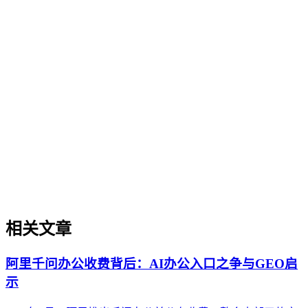
品牌知识治理
品牌知识治理
品牌知识治理是企业通过建立统一框架与流程，将分散的品牌
信息、产品资料、市场认知等转化为AI可理解、可引用的结
构化数字资产的核心方法。它旨在解决多平台信息矛盾问题，
提升品牌在生成式AI搜索中的权威度与引用准确性。本文阐
述了品牌知识治理的定义、重要性、与单点优化的区别、典型
应用场景及常见误区，为企业系统化构建AI友好的品牌知识
体系提供方法论参考。
相关文章
阿里千问办公收费背后：AI办公入口之争与GEO启
示