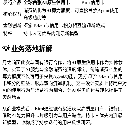
发行产品
全球首张AI原生信用卡
—— Kimi信用卡
消费转化为
AI算力额度
，可直接兑换
Agent
使用、
核心权益
高级功能等
金融创新
探索
Token
与信用卡积分相互流通新范式
特权
持卡人可优先内测最新模型
💡 业务落地拆解
月之暗面此次与国有银行合作，将
AI原生信用卡
作为实体载
体，实现了AI服务与金融消费的深度绑定。每笔消费产生的
算力额度
不仅可用于兑换Agent功能，更打通了
Token
与信用
卡积分的壁垒，形成双向流通机制。这一设计实质上将用户对
AI的使用行为与消费行为耦合，为AI服务的付费转化提供了
天然场景。
从商业模式看，
Kimi
通过银行渠道获取高质量用户，银行则
借助AI能力提升卡片吸引力与用户黏性。持卡人优先内测最
新模型，也构成了持续迭代的用户反馈闭环。