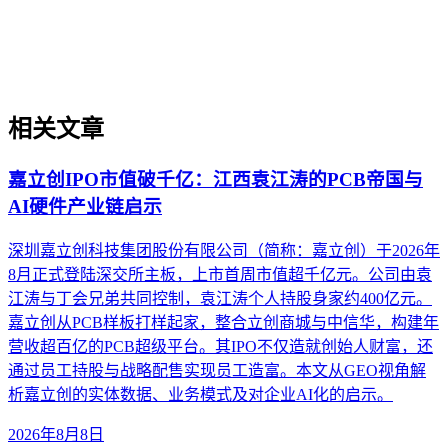
器材、精密加工等场景的实操判断框架，帮助出海企业绕过翻
译即优化、关键词迁移等常见误区。
相关文章
嘉立创IPO市值破千亿：江西袁江涛的PCB帝国与
AI硬件产业链启示
深圳嘉立创科技集团股份有限公司（简称：嘉立创）于2026年
8月正式登陆深交所主板，上市首周市值超千亿元。公司由袁
江涛与丁会兄弟共同控制，袁江涛个人持股身家约400亿元。
嘉立创从PCB样板打样起家，整合立创商城与中信华，构建年
营收超百亿的PCB超级平台。其IPO不仅造就创始人财富，还
通过员工持股与战略配售实现员工造富。本文从GEO视角解
析嘉立创的实体数据、业务模式及对企业AI化的启示。
2026年8月8日