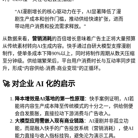
“AI漫剧增长的核心驱动力在于，AI显著降低了漫
剧生产成本和创作门槛，推动供给快速扩张，进而
带动用户消费和投流需求释放。”
从数据来看，
营销消耗
的百倍增长意味着广告主正将大量预算
从传统素材转向AI生成内容。快手通过自研大模型支撑漫剧
制作，使单条成本下降90%以上，同时将制作周期从数天压缩
至分钟级。供给端繁荣后，平台用户消费时长与互动率同步提
升，形成“内容供给-消费-商业变现”的正循环。
🚀 对企业 AI 化的启示
降本增效是AI落地的第一性原理
：快手案例证明，AI若
能将内容生产成本降至传统模式的十分之一，供给侧便
会自发膨胀，直接拉动下游消费与广告收入。
大模型应用需嵌入现有商业链路
：AI漫剧并非孤立功
能，而是融入快手的广告投放系统（营销消耗），使AI
能力直接与收入指标挂钩，避免沦为演示工具。