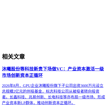
企业AI化落地是指企业通过生成引擎优化（GEO）等方法，
将内部知识、业务流程和客户交互内容系统转化为AI可理
解、可引用的数字资产，从而实现从技术试点到规模化商业价
值的转型过程。它不仅是引入AI工具，更是涉及战略规划、
组织适配、内容资产重构和持续优化的系统工程。区别于零散
的技术应用，企业AI化落地强调以内容为桥梁，连接AI能力
与业务需求，实现可持续的智能转型。
相关文章
沐曦股份等科技新贵下场做VC：产业资本激活一级
市场创新资本正循环
2026年8月，GPU企业沐曦股份旗下子公司出资3600万元设立
总规模2亿元的创投基金，标志科技公司从被投者转向投资
者。长鑫科技、兆易创新、长电科技等亦布局一级市场，形成
产业资本新LP群体，推动创新资本正循环。