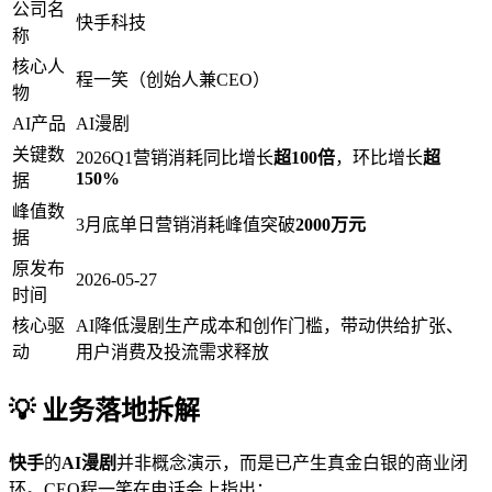
公司名
快手科技
称
核心人
程一笑（创始人兼CEO）
物
AI产品
AI漫剧
关键数
2026Q1营销消耗同比增长
超100倍
，环比增长
超
150%
据
峰值数
3月底单日营销消耗峰值突破
2000万元
据
原发布
2026-05-27
时间
核心驱
AI降低漫剧生产成本和创作门槛，带动供给扩张、
动
用户消费及投流需求释放
💡 业务落地拆解
快手
的
AI漫剧
并非概念演示，而是已产生真金白银的商业闭
环。CEO程一笑在电话会上指出：