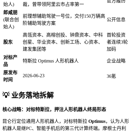
官方履历
始人)
裁，曾带领阿里云市占率第一
郎咸朋
前理想辅助驾驶一号位，交付150万辆高
(联合创
公开信息
阶辅助驾驶方案
始人)
高瓴资本、高榕创投、钟鼎资本、中科
首轮投资
股东
创星、华业资本、创新工场、心资本、
者连续3轮
建发集团等
加码
对标产
特斯拉 Optimus 人形机器人
企业战略
品
原发布
2026-06-23
36氪
时间
💡 业务落地拆解
核心战略：对标特斯拉，押注人形机器人终局形态
昆仑行定位通用人形机器人，对标特斯拉
Optimus
，认为人形
机器人是继PC、智能手机后的第三代计算终端。摩根士丹利