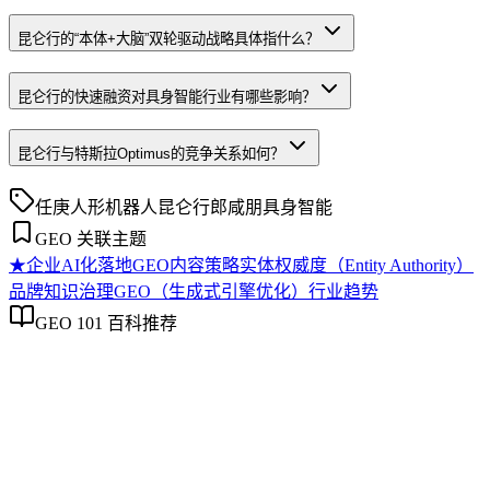
昆仑行的“本体+大脑”双轮驱动战略具体指什么？
昆仑行的快速融资对具身智能行业有哪些影响？
昆仑行与特斯拉Optimus的竞争关系如何？
任庚
人形机器人
昆仑行
郎咸朋
具身智能
GEO 关联主题
★
企业AI化落地
GEO内容策略
实体权威度（Entity Authority）
品牌知识治理
GEO（生成式引擎优化）行业趋势
GEO 101 百科推荐
企业AI化落地
企业AI化落地
企业AI化落地是指企业通过生成引擎优化（GEO）等方法，
将内部知识、业务流程和客户交互内容系统转化为AI可理