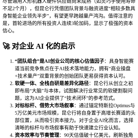
尽管通用人形机器人硬件供应链尚未成熟（如灵巧手使用寿命
不足2个月），但昆仑行凭借团队背景与融资进度“相较多数具
身智能企业领先半步”，有望更早跨越量产鸿沟。值得注意的
是，首轮进场的所有投资人连续3轮加码，显示了极强的资本
信心。
🚀 对企业 AI 化的启示
“团队组合”是AI创业公司的核心估值因子
：具身智能赛
道当前竞争焦点在于AI技术落地能力，拥有“商业操盘
+技术量产”双重背景的创始团队更易获得资本认可。
软硬一体、全栈自研是差异化路径
：昆仑行从创立之初
即布局“大脑”与本体，试图解决行业常见的软硬割裂问
题，这为AI企业提供了“技术闭环”的参考范式。
对标标杆、借势大市场叙事
：通过锚定特斯拉Optimus与
5万亿美元市场规模，昆仑行将自身置于高增长赛道的头
部位置，从而吸引资本接力。对于企业AI化而言，选择
清晰的标杆与市场叙事有助于快速建立行业认知。
资本效率与节奏管理
：90天估值破十亿美元，刷新独角