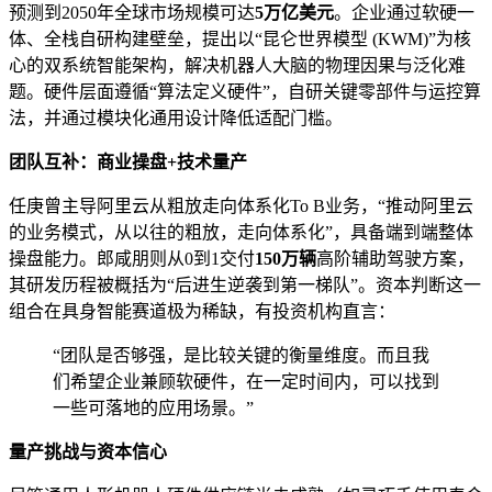
预测到2050年全球市场规模可达
5万亿美元
。企业通过软硬一
体、全栈自研构建壁垒，提出以“昆仑世界模型 (KWM)”为核
心的双系统智能架构，解决机器人大脑的物理因果与泛化难
题。硬件层面遵循“算法定义硬件”，自研关键零部件与运控算
法，并通过模块化通用设计降低适配门槛。
团队互补：商业操盘+技术量产
任庚曾主导阿里云从粗放走向体系化To B业务，“推动阿里云
的业务模式，从以往的粗放，走向体系化”，具备端到端整体
操盘能力。郎咸朋则从0到1交付
150万辆
高阶辅助驾驶方案，
其研发历程被概括为“后进生逆袭到第一梯队”。资本判断这一
组合在具身智能赛道极为稀缺，有投资机构直言：
“团队是否够强，是比较关键的衡量维度。而且我
们希望企业兼顾软硬件，在一定时间内，可以找到
一些可落地的应用场景。”
量产挑战与资本信心